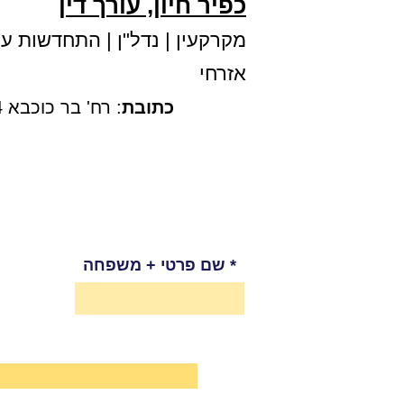
כפיר חיון, עורך דין
מקרקעין
|
נדל"ן
|
התחדשות עירו
אזרחי
כתובת
: רח' בר כוכבא 4, קומה 3, בני ברק |
שם פרטי + משפחה