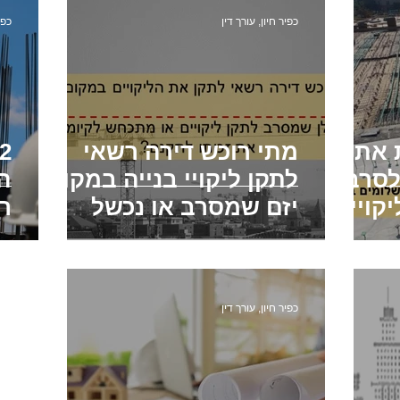
כפיר חיון, עורך דין
כפי
 את
מתי רוכש דירה רשאי
לסרב
לתקן ליקויי בנייה במקום
ה
קויים
יזם שמסרב או נכשל
רו
בתיקונם
ב
כפיר חיון, עורך דין