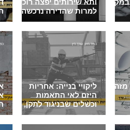
 במקום
ותא שירותים יפצה רוכש,
ד
למרות שהדירה נרכשה
ה
כשבנייתה כמעט
ו
הושלמה
כפיר חיון, עורך דין
כפי
מזה
ליקויי בנייה: אחריות
אח
היזם לאי התאמות
א
וכשלים שבניגוד לתקן,
הח
רך
לתקנות ולמפרט