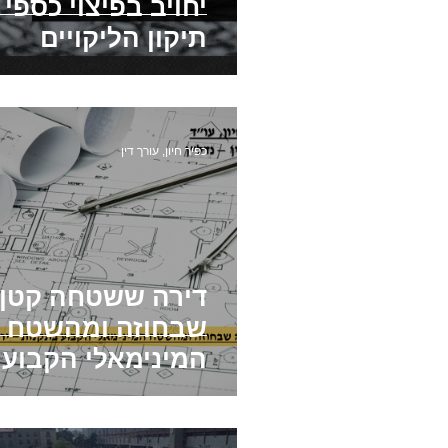
יחויב בפיצוי כספי
תיקון הליקויים
כפיר חיון, עורך דין
דירה ששטחה קטן 
שבחוזה ומהשטח
המינימאלי הקבוע
בתקנות – ירידת ע