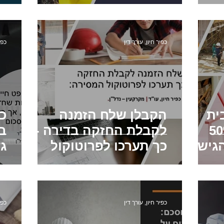
ז
ר ממס שבח בגין מכירת דירה שהתקבל
רישום מאוחר של זכוי
כפיר חיון, עורך דין
כפי
חריגות בנייה
ית
הקבלן שלח הזמנה
כ
פחית 50%
לקבלת החזקה בדירה -
בנ
גיש
כך תערכו לפרוטוקול
ג
המסירה:
ב
כפיר חיון, עורך דין
כפי