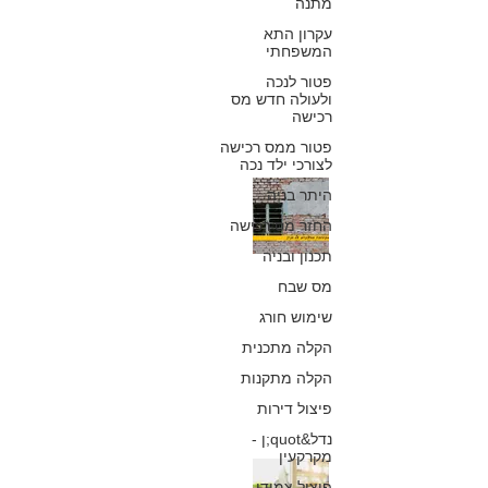
מתנה
המשותף
עקרון התא
המשפחתי
כפיר חיון, עורך דין
פטור לנכה
12 באפר׳ 2020
ולעולה חדש מס
רכישה
פטור ממס רכישה
לצורכי ילד נכה
אחריות יזם לתיקון
היתר בניה
החזר מס רכישה
אריחים שנפלו
תכנון ובניה
מהקיר החיצוני של
מס שבח
בניין
שימוש חורג
הקלה מתכנית
כפיר חיון, עורך דין
30 במרץ 2020
הקלה מתקנות
פיצול דירות
נדל&quot;ן -
מקרקעין
הזכות לקורת גג
פיצול צמודי