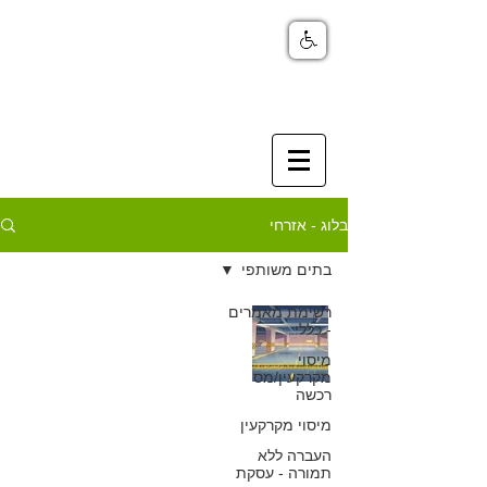
בלוג - אזרחי
בתים משותפי
רשימת מאמרים
האם היזם רשאי
- כללי
למכור חניות
מיסוי
מקרקעין/מס
רכשה
ומחסנים לאחר
מיסוי מקרקעין
מסירת הדירות
העברה ללא
תמורה - עסקת
ורישום הבית