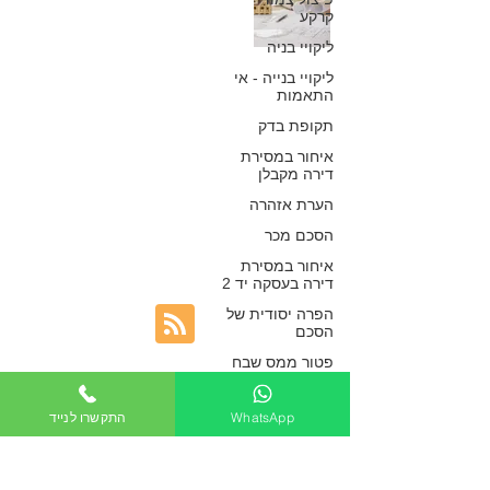
קרקע
יבשה – מספר
ליקויי בניה
גורמים שמשפיעים
ליקויי בנייה - אי
התאמות
על תיקון ליקויים
תקופת בדק
ונזילות
איחור במסירת
דירה מקבלן
כפיר חיון, עורך דין
הערת אזהרה
16 באפר׳ 2019
הסכם מכר
איחור במסירת
דירה בעסקה יד 2
הפרה יסודית של
הסכם
פטור ממס שבח
בגין מכירת דירה
שהתקבל
WhatsApp
התקשרו לנייד
רישום מאוחר של
זכויות בטאבו
חוזה שכירות