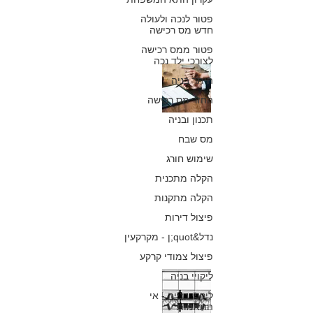
29 בדצמ׳ 2018
פטור לנכה ולעולה
חדש מס רכישה
פטור ממס רכישה
לצורכי ילד נכה
סוכנות נסיעות
היתר בניה
תפצה לקוח שלא
החזר מס רכישה
תכנון ובניה
עודכן לגבי דמי
מס שבח
ביטול ושהזמנתו
שימוש חורג
לא בוטלה בזמן
הקלה מתכנית
הקלה מתקנות
כפיר חיון, עורך דין
28 באוק׳ 2018
פיצול דירות
נדל&quot;ן - מקרקעין
פיצול צמודי קרקע
ליקויי בניה
מהו המועד האחרו
ליקויי בנייה - אי
לביטול כרטיס
התאמות