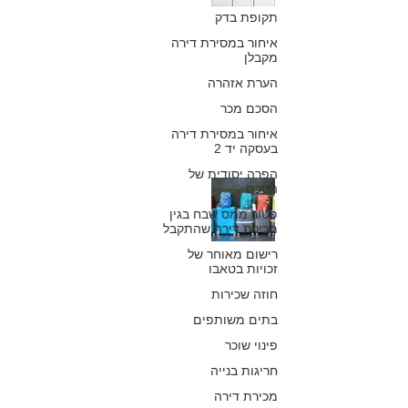
תקופת בדק
טיסה שהוזמן דרך
איחור במסירת דירה
האינטרנט
מקבלן
הערת אזהרה
כפיר חיון, עורך דין
5 בספט׳ 2018
הסכם מכר
איחור במסירת דירה
בעסקה יד 2
הפרה יסודית של
מה ניתן לעשות
הסכם
פטור ממס שבח בגין
כשהמזוודות
מכירת דירה שהתקבל
מגיעות באיחור
רישום מאוחר של
זכויות בטאבו
לשדה התעופה
חוזה שכירות
בתים משותפים
כפיר חיון, עורך דין
17 ביולי 2018
פינוי שוכר
חריגות בנייה
מכירת דירה