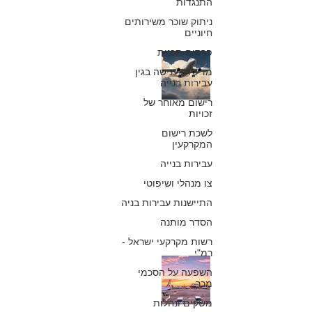
התנגדות
ניתוק שוכר משירותים
חיוניים
פרסום תכנית
בית המשפט קבע:
מדיניות ענישה בגין
עבירות בנייה
שביתה פתאומית
רישום מאוחר של
לא פוטרת
זכויות
לשכת רישום
מתשלום פיצוי
המקרקעין
בשל ביטול טיסה
עבירות בנייה
צו מנהלי ושיפוטי
כפיר חיון, עורך דין
7 ביולי 2018
התיישנות עבירות בניה
הסדר מותנה
רשות מקרקעי ישראל -
רמ"י
באילו מקרים נקבל
השפעה על הסכמי
מכר
פיצוי לטיסה
משקים ונחלות