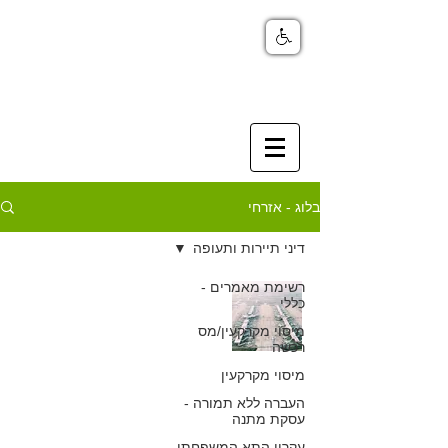
בלוג - אזרחי
דיני תיירות ותעופה
רשימת מאמרים -
איש הצוות חלה,
כללי
האם חברת
מיסוי מקרקעין/מס
רכשה
התעופה פטורה
מיסוי מקרקעין
מתשלום פיצוי?
העברה ללא תמורה -
עסקת מתנה
כפיר חיון, עורך דין
עקרון התא המשפחתי