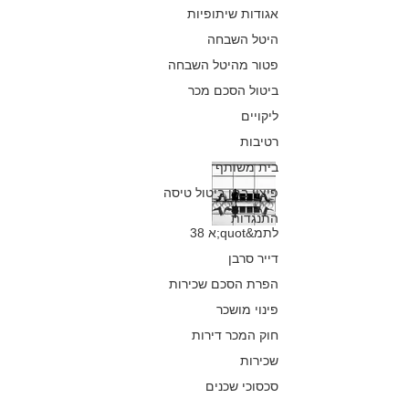
שבוטלה בעקבות
אגודות שיתופיות
תקלה טכנית?
היטל השבחה
פטור מהיטל השבחה
כפיר חיון, עורך דין
7 ביולי 2018
ביטול הסכם מכר
ליקויים
רטיבות
בית משותף
נוסעים שפספסו
פיצוי בגין ביטול טיסה
טיסת המשך בגלל
התנגדות
לתמ&quot;א 38
איחור בטיסה
דייר סרבן
אחרת יפוצו ביותר
הפרת הסכם שכירות
מ- 25,000 ש"ח
פינוי מושכר
חוק המכר דירות
כפיר חיון, עורך דין
3 ביולי 2018
שכירות
סכסוכי שכנים