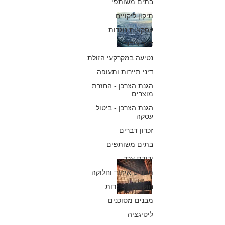
בתים משותפי
תיקון ליקויים
חברת תעופה
עסקאות נוגדות
תפצה נוסעים
דיור ציבורי
שטיסתם התעכבה
נטיעה במקרקעי הזולת
למרות טענותיה
דיני תיירות ותעופה
הגנת הצרכן - החזרת
לתקלה טכנית
מוצרים
הגנת הצרכן - ביטול
כפיר חיון, עורך דין
עסקה
1 ביולי 2018
זכרון דברים
בתים משותפים
ירידת ערך
רישום יתר
תשריט איחוד וחלוקה
בטיסות: משפחה
חוק המכר דירות
מבנים מסוכנים
שטיסתה הוקדמה
ליטיגציה
תפוצה בכ- ,000