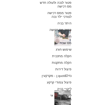
פטור לנכה ולעולה חדש
מס רכישה
כפיר חיון, עורך דין
10 במאי 2019
פטור ממס רכישה
לצורכי ילד נכה
היתר בניה
החזר מס רכישה
השפעתו של תיקון
תכנון ובניה
116 לחוק התכנון
מס שבח
והבניה על מתחם
שימוש חורג
הקלה מתכנית
הענישה
הקלה מתקנות
כפיר חיון, עורך דין
פיצול דירות
9 בדצמ׳ 2018
נדל&quot;ן - מקרקעין
פיצול צמודי קרקע
ליקויי בניה
הכשרת חריגות
ליקויי בנייה - אי
התאמות
בניה: חשיבותם