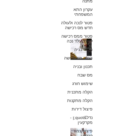
מתנה
עקרון התא
כפיר חיון, עורך דין
המשפחתי
29 ביולי 2022
פטור לנכה ולעולה
חדש מס רכישה
פטור ממס רכישה
לצורכי ילד נכה
מעמדם והגדרתם
היתר בניה
של מסמכי
החזר מס רכישה
המדיניות בהליכי
תכנון ובניה
רישוי, תכנון
מס שבח
שימוש חורג
ובתמ"א 38
הקלה מתכנית
כפיר חיון, עורך דין
הקלה מתקנות
17 במרץ 2022
פיצול דירות
נדל&quot;ן -
מקרקעין
פיצול צמודי
האם ניתן להרחיב
קרקע