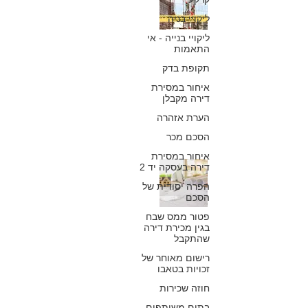
דירה ללא
ליקויי בניה
ליקויי בנייה - אי
הסכמתם של בעלי
התאמות
הדירות בבניין?
תקופת בדק
איחור במסירת
כפיר חיון, עורך דין
דירה מקבלן
17 בינו׳ 2020
הערת אזהרה
הסכם מכר
איחור במסירת
תיקון מספר 33
דירה בעסקה יד 2
הפרה יסודית של
לחוק המקרקעין
הסכם
וחישוב זכויות
פטור ממס שבח
בגין מכירת דירה
שהתקבל
הבנייה בפרויקטים
רישום מאוחר של
מסוג התחדשות
זכויות בטאבו
חוזה שכירות
עירונית:
בתים משותפים