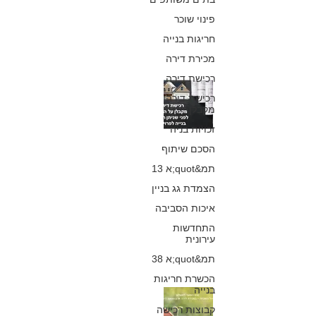
כפיר חיון, עורך דין
פינוי שוכר
20 בינו׳ 2019
חריגות בנייה
מכירת דירה
רכישת דירה
רכישת דירה מקבל
רכישת דירה
מקבלן
על הנייר לפני
זכויות בניה
היתר - מדחיית
הסכם שיתוף
מסירת הדירה ועד
תמ&quot;א 13
הצמדת גג בניין
לביטול ההסכם
איכות הסביבה
כפיר חיון, עורך דין
התחדשות
16 במרץ 2018
עירונית
תמ&quot;א 38
הכשרת חריגות
בנייה
מתי ישולם היטל
קבוצות רכישה