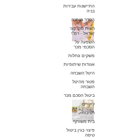
התיישנות עבירות
בניה
הסדר מותנה
הכשרה של חריגות
רשות מקרקעי
ישראל - רמ"י
בנייה - לגליזציה
השפעה על
בדיעבד לבנייה
הסכמי מכר
משקים ונחלות
בלתי חוקית
אגודות שיתופיות
כפיר חיון, עורך דין
היטל השבחה
8 בנוב׳ 2017
פטור מהיטל
השבחה
ביטול הסכם מכר
הודעה על הכנת
ליקויים
רטיבות
תכנית: הקפאת
בית משותף
מצב מכח סעיפים
פיצוי בגין ביטול
טיסה
77 ו- 78 לחוק