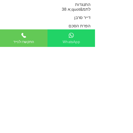
התנגדות
התכנון והבניה.
לתמ&quot;א 38
דייר סרבן
כפיר חיון, עורך דין
הפרת הסכם
3 בנוב׳ 2017
שכירות
פינוי מושכר
WhatsApp
התקשרו לנייד
חוק המכר דירות
היתר לבניית מלון
שכירות
ליד חוף ים הושעה
סכסוכי שכנים
בתים משותפי
עקב קביעת קו
תיקון ליקויים
גובה פני הים
עסקאות נוגדות
בתמ"א 13
דיור ציבורי
נטיעה במקרקעי
כפיר חיון, עורך דין
הזולת
29 באוק׳ 2017
דיני תיירות
ותעופה
הגנת הצרכן -