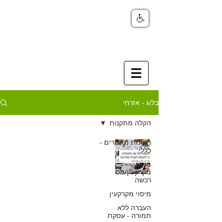
בלוג - אזרחי
הקלה מתקנות
רשימת מאמרים -
כך בית המשפט
כללי
דחה את התנגדות
מיסוי
מקרקעין/מס
רכשה
מוסד התכנון
מיסוי מקרקעין
להגשת תכנית
העברה ללא
תמורה - עסקת
מפורטת