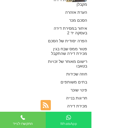
מקבלן
מקדמיות הפרו את
הערת אזהרה
הסכם המכר משום
הסכם מכר
שהבנק סירב
איחור במסירת דירה
בעסקה יד 2
לאשר משכנתא
הפרה יסודית של הסכם
לדירה ללא היתר
פטור ממס שבח בגין
מכירת דירה שהתקבל
בני
רישום מאוחר של זכויות
בטאבו
כפיר חיון, עורך דין
חוזה שכירות
13 בפבר׳ 2019
בתים משותפים
פינוי שוכר
חריגות בנייה
מכירת דירה
רכישת דירה
רכישת דירה מקבלן
WhatsApp
התקשרו לנייד