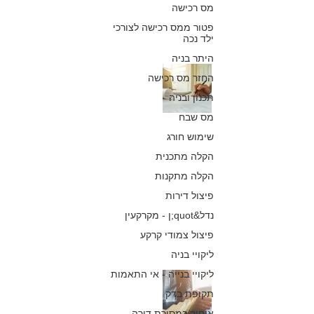
מס רכישה
16 באפר׳ 2019
פטור ממס רכישה לצורכי
ילד נכה
היתר בניה
רוכש שהסכים
החזר מס רכישה
לקבל חזקה בדירה
תכנון ובניה
מס שבח
לפני 
שימוש חורג
לפרויקט יקבל
הקלה מתכנית
פיצויים מופחתים:
הקלה מתקנות
פיצול דירות
כפיר חיון, עורך דין
17 בפבר׳ 2019
נדל&quot;ן - מקרקעין
פיצול צמודי קרקע
ליקויי בניה
ליקויי בנייה - אי התאמות
רוכשי דירה שלא
תקופת בדק
ביצעו בדיקות
איחור במסירת דירה