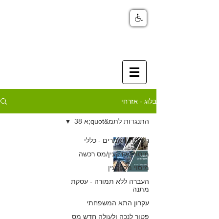
בלוג - אזרחי
התנגדות לתמ&quot;א 38
רשימת מאמרים - כללי
עשה ואל תעשה
מיסוי מקרקעין/מס רכשה
בהתנגדות לתמ"א
מיסוי מקרקעין
אצל המפקח על
העברה ללא תמורה - עסקת
מתנה
הבתים המשותפים
עקרון התא המשפחתי
פטור לנכה ולעולה חדש מס
כפיר חיון, עורך דין