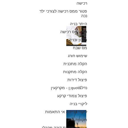
רכישה
16 באוק׳ 2024
פטור ממס רכישה לצורכי ילד
נכה
היתר בניה
מעמדם והגדרתם
החזר מס רכישה
של מסמכי
תכנון ובניה
מס שבח
המדיניות בהליכי
שימוש חורג
רישוי, תכנון
הקלה מתכנית
ובתמ"א 38
הקלה מתקנות
פיצול דירות
כפיר חיון, עורך דין
17 במרץ 2022
נדל&quot;ן - מקרקעין
פיצול צמודי קרקע
ליקויי בניה
ליקויי בנייה - אי התאמות
התנגדות לתמ"א
תקופת בדק
38 - כך שינוי סוג
איחור במסירת דירה מקבלן