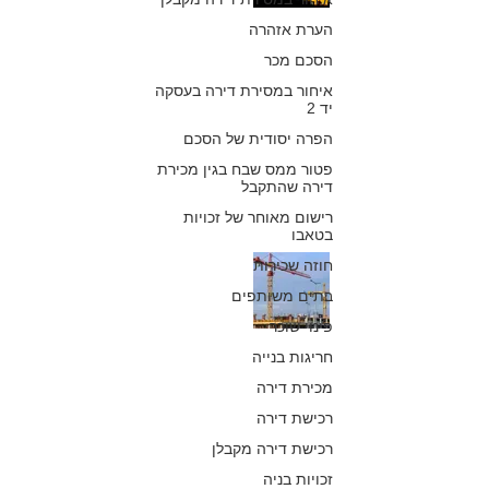
הפרויקט הוביל
הערת אזהרה
הסכם מכר
להקטנת זכויות
איחור במסירת דירה בעסקה
הבנייה
יד 2
הפרה יסודית של הסכם
כפיר חיון, עורך דין
16 בדצמ׳ 2019
פטור ממס שבח בגין מכירת
דירה שהתקבל
רישום מאוחר של זכויות
בטאבו
תמ"א 38/1 (חיזוק
חוזה שכירות
בתים משותפים
מבנים) באשדוד:
פינוי שוכר
בית המשפט דחה
חריגות בנייה
בפעם החמישית
מכירת דירה
רכישת דירה
התנגדות לתמ"א
רכישת דירה מקבלן
כפיר חיון, עורך דין
זכויות בניה
20 בדצמ׳ 2018