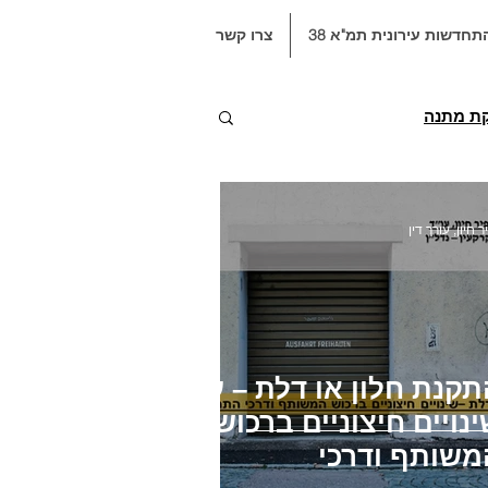
תחדשות עירונית תמ"א 38
צרו קשר
קת מתנה
ה
היתר בניה
ר חיון, עורך דין
תקנות
פיצול דירות
תקופת בדק
תקנת חלון או דלת – על
נויים חיצוניים ברכוש
משותף ודרכי
2