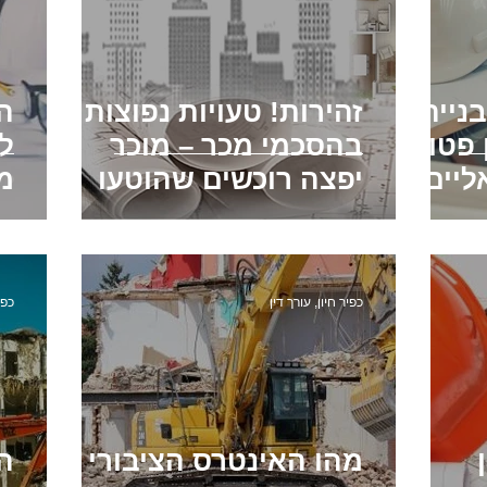
נייה –
זהירות! טעויות נפוצות
 פטור
בהסכמי מכר – מוכר
לח
ליים
יפצה רוכשים שהוטעו
מ
כפיר חיון, עורך דין
כפי
מהו האינטרס הציבורי
הת