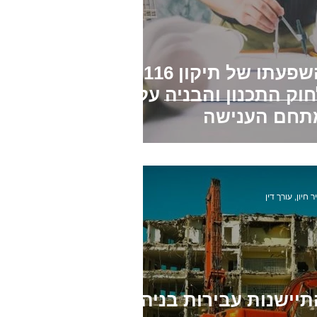
השפעתו של תיקון 116
וק התכנון והבניה על
תחם הענישה
ר חיון, עורך דין
יישנות עבירות בניה -