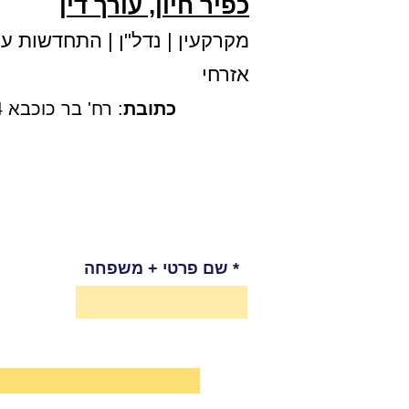
כפיר חיון, עורך דין
מקרקעין
|
נדל"ן
|
התחדשות עירו
אזרחי
כתובת
: רח' בר כוכבא 4, קומה 3, בני ברק |
שם פרטי + משפחה