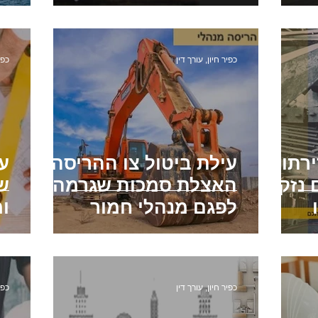
ה
ר ממס שבח בגין מכירת דירה שהתקבל
רישום מאוחר של זכוי
כפיר חיון, עורך דין
כפי
חריגות בנייה
רתו -
עילת ביטול צו ההריסה:
עב
 נזק
האצלת סמכות שגרמה
ש
לפגם מנהלי חמור
ו
כפיר חיון, עורך דין
כפי