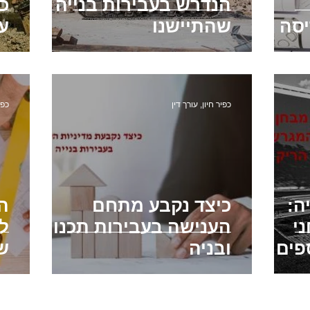
הנדרש בעבירות בנייה
כ
יסה
שהתיישנו
ע
כפיר חיון, עורך דין
כפי
ה:
כיצד נקבע מתחם
ה
י
הענישה בעבירות תכנון
ל
פים
ובניה
שו