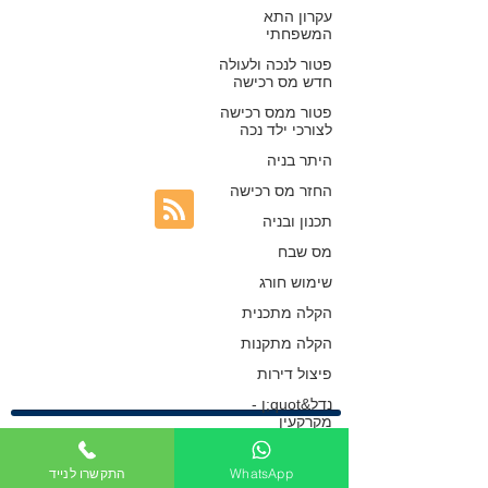
עקרון התא
בהנחיות
המשפחתי
פטור לנכה ולעולה
כפיר חיון, עורך דין
חדש מס רכישה
24 בספט׳ 2021
פטור ממס רכישה
לצורכי ילד נכה
היתר בניה
החזר מס רכישה
תכנון ובניה
מס שבח
שימוש חורג
הקלה מתכנית
הקלה מתקנות
פיצול דירות
נדל&quot;ן -
מקרקעין
כפיר חיון, עורך דין
פיצול צמודי קרקע
WhatsApp
התקשרו לנייד
מקרקעין
|
נדל"ן
|
התחדשות
ליקויי בניה