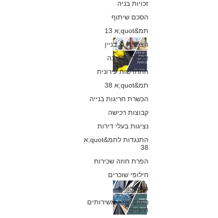
זכויות בניה
הסכם שיתוף
תמ&quot;א 13
יזם שאינו מתקן
הצמדת גג בניין
איכות הסביבה
ליקויים בתקופת
התחדשות עירונית
הבדק - כיצד
תמ&quot;א 38
להתמודד עם
הכשרת חריגות בנייה
קבוצות רכישה
הסחבת?
נציגות בעלי דירות
כפיר חיון, עורך דין
התנגדות לתמ&quot;א
28 באוק׳ 2024
38
הפרת חוזה שכירות
חילופי שוכרים
עשה ואל תעשה
התנגדות
ניתוק שוכר משירותים
בהתנגדות לתמ"א
חיוניים