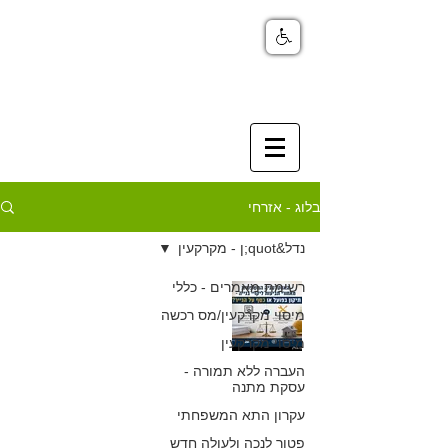
בלוג - אזרחי
נדל&quot;ן - מקרקעין
רשימת מאמרים - כללי
האסטרטגיה
מיסוי מקרקעין/מס רכשה
בתביעות ליקויי
מיסוי מקרקעין
בנייה - תיקון
העברה ללא תמורה -
עסקת מתנה
בפועל או כסף על
עקרון התא המשפחתי
הנייר?
פטור לנכה ולעולה חדש