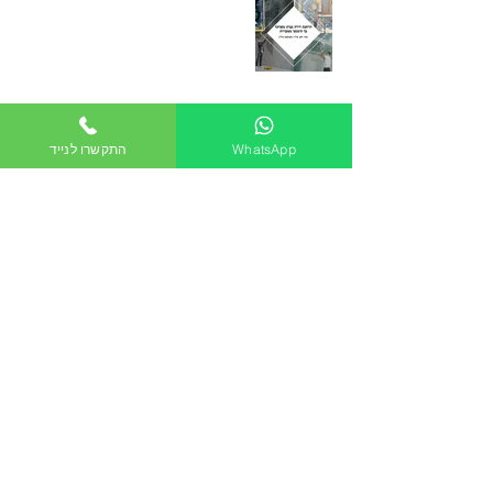
הרחבת דירה בבית
משותף – טעויות
נפוצות והאם
לחתום על היתר
WhatsApp
התקשרו לנייד
הבנייה
כפיר חיון, עורך דין
17 ביולי 2022
כך בית המשפט
חייב בניין שכן
בעלות שחזור גדר
מפרידה, אך רק