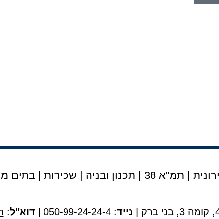
ר ממס שבח בגין מכירת דירה שהתקבל
רישום מאוחר של זכוי
חריגות בנייה
נית | תמ"א 38
|
תכנון ובניה
|
שכירות
|
בתים מש
נייד
: 050-99-24-24-4 |
דוא"ל
:
m