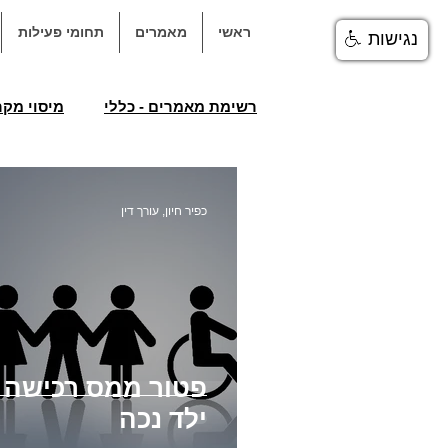
ראשי
מאמרים
תחומי פעילות
נגישות
רשימת מאמרים - כללי
מיסוי מקר
עקרון התא המשפחתי
פטור
כפיר חיון, עורך דין
החזר מס רכישה
תכנון ובניה
נדל&quot;ן - מקרקעין
פיצו
פטור ממס רכישה ל
ילד נכה
איחור במסירת דירה מקבלן