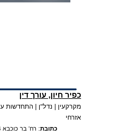
הפרה יסודית של הסכם
פטו
בתים משותפים
פינוי שוכר
כפיר חיון, עורך דין
מקרקעין
|
נדל"ן
|
התחדשות עירו
אזרחי
כתובת
: רח' בר כוכבא 4, קומה 3, בני ברק |