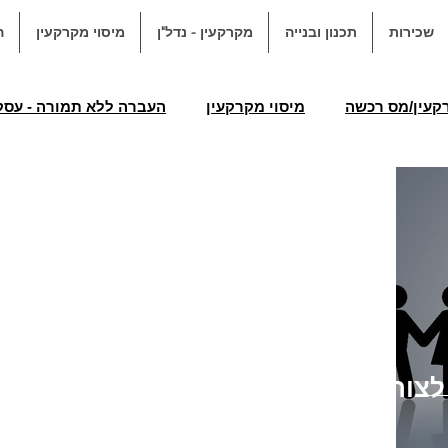
שכירות
תכנון ובנייה
מקרקעין - נדל"ן
מיסוי מקרקעין
ה
קעין/מס רכשה
מיסוי מקרקעין
העברה ללא תמורה - עס
 לנכה ולעולה חדש מס רכישה
פטור ממס רכישה לצורכי ילד נכ
מס שבח
שימוש חורג
הקלה מתכנית
הקלה מ
ל צמודי קרקע
ליקויי בניה
ליקויי בנייה - אי התאמות
צורכי
הערת אזהרה
הסכם מכר
איחור במסירת דירה בעסקה יד 