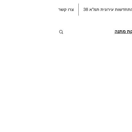
תחדשות עירונית תמ"א 38
צרו קשר
קת מתנה
ה
היתר בניה
תקנות
פיצול דירות
תקופת בדק
2