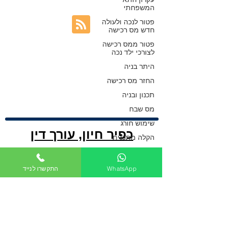
המשפחתי
פטור לנכה ולעולה
חדש מס רכישה
פטור ממס רכישה
לצורכי ילד נכה
היתר בניה
החזר מס רכישה
תכנון ובניה
מס שבח
שימוש חורג
כפיר חיון, עורך דין
הקלה מתכנית
מקרקעין
|
נדל"ן
|
התחדשות
הקלה מתקנות
פיצול דירות
WhatsApp
התקשרו לנייד
עירונית | תמ"א 38
|
תכנון ובניה
|
נדל&quot;ן -
שכירות
|
בתים משותפים
|
מיסוי
מקרקעין
פיצול צמודי קרקע
מקרקעין
| אזרחי
ליקויי בניה