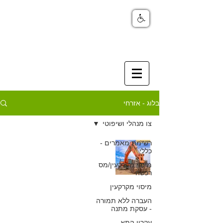
בלוג - אזרחי
צו מנהלי ושיפוטי
רשימת מאמרים -
עילת ביטול צו
כללי
ההריסה: האצלת
מיסוי מקרקעין/מס
רכשה
סמכות שגרמה
מיסוי מקרקעין
לפגם מנהלי חמור
העברה ללא תמורה
- עסקת מתנה
כפיר חיון, עורך דין
עקרון התא