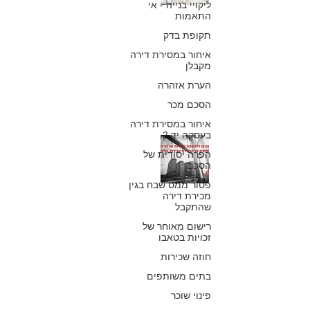
ליקויי בנייה - אי
וחוקיותו של צו
התאמות
תקופת בדק
הריסה מנהלי
איחור במסירת דירה
מקבלן
כפיר חיון, עורך דין
15 בפבר׳ 2018
הערת אזהרה
הסכם מכר
איחור במסירת דירה
בעסקה יד 2
האם צו הפסקת
הפרה יסודית של
הסכם
עבודות וצו הריסה
פטור ממס שבח בגין
משפיעים על
מכירת דירה
שהתקבל
הכשרת חריגות
רישום מאוחר של
זכויות בטאבו
בניה
חוזה שכירות
כפיר חיון, עורך דין
בתים משותפים
28 בינו׳ 2018
פינוי שוכר