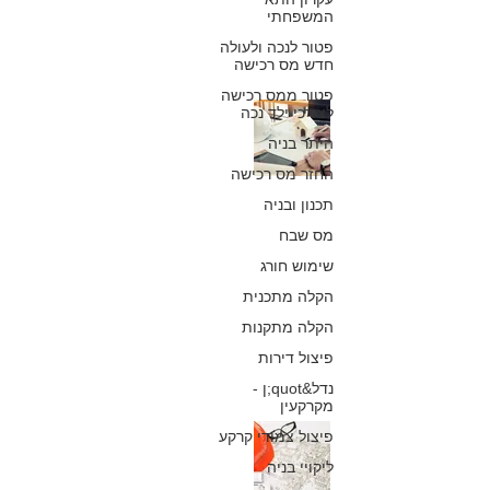
21 ביולי 2020
המשפחתי
פטור לנכה ולעולה
חדש מס רכישה
פטור ממס רכישה
נאשמים בעבירות
לצורכי ילד נכה
היתר בניה
בנייה – באילו
החזר מס רכישה
מקרים יינתן פטור
תכנון ובניה
מטעמים
מס שבח
שימוש חורג
פרוצדוראליים
הקלה מתכנית
כפיר חיון, עורך דין
הקלה מתקנות
10 במאי 2019
פיצול דירות
נדל&quot;ן -
מקרקעין
כך ייעוד המקרקעין
פיצול צמודי קרקע
ליקויי בניה
משפיע על תוקפו