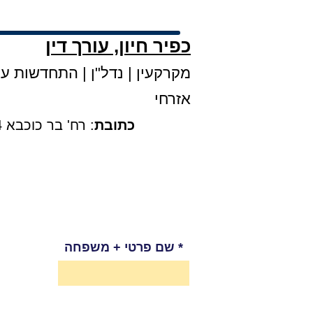
כפיר חיון, עורך דין
מקרקעין
|
נדל"ן
|
התחדשות עירו
אזרחי
כתובת
: רח' בר כוכבא 4, קומה 3, בני ברק |
שם פרטי + משפחה