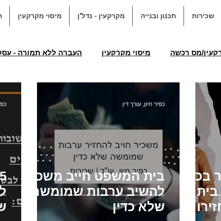
שכירות
תכנון ובנייה
מקרקעין - נדל"ן
מיסוי מקרקעין
ה
קעין/מס רכשה
מיסוי מקרקעין
העברה ללא תמורה - עס
 לנכה ולעולה חדש מס רכישה
פטור ממס רכישה לצורכי ילד נכ
כפיר חיון, עורך דין
כפי
מס שבח
שימוש חורג
הקלה מתכנית
הקלה מ
ל צמודי קרקע
ליקויי בניה
ליקויי בנייה - אי התאמות
ר בכח
בית המשפט חייב משכיר
בית
להשיב ערבות שמומשה
ל
ירו
שלא כדין
ש
הערת אזהרה
הסכם מכר
איחור במסירת דירה בעסקה יד 