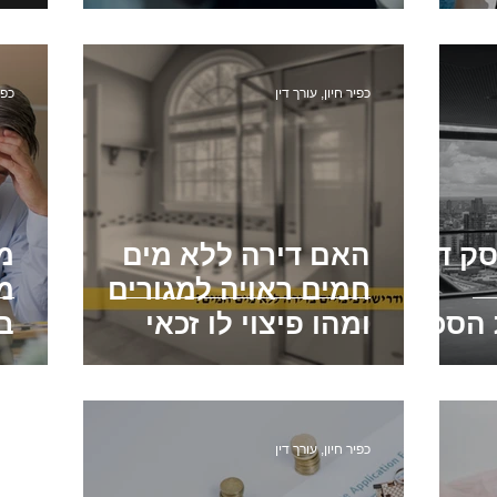
ר ממס שבח בגין מכירת דירה שהתקבל
רישום מאוחר של זכוי
כפיר חיון, עורך דין
כפי
חריגות בנייה
ק דין
האם דירה ללא מים
מ
חמים ראויה למגורים
מנ
 הסכם
ומהו פיצוי לו זכאי
ב
השוכר?
ש
כפיר חיון, עורך דין