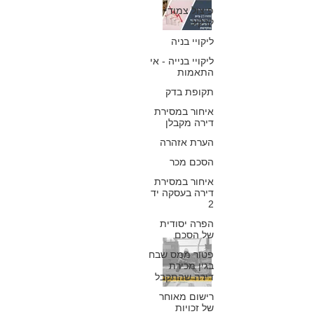
פיצול צמודי
בית המשפט
קרקע
הפחית 50%
ליקויי בניה
ליקויי בנייה - אי
מהפיצוי לרוכש
התאמות
שהגיש תביעת
תקופת בדק
איחור במסירת
ליקויי בנייה
דירה מקבלן
מוקדמת
הערת אזהרה
הסכם מכר
כפיר חיון, עורך דין
איחור במסירת
6 בספט׳ 2023
דירה בעסקה יד
2
הפרה יסודית
של הסכם
ליקויי בנייה:
פטור ממס שבח
בגין מכירת
אחריות היזם לאי
דירה שהתקבל
התאמות וכשלים
רישום מאוחר
של זכויות