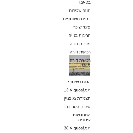
בטאבו
שבניגוד לתקן,
חוזה שכירות
לתקנות ולמפרט
בתים משותפים
כפיר חיון, עורך דין
פינוי שוכר
20 בדצמ׳ 2020
חריגות בנייה
מכירת דירה
רכישת דירה
מתי רוכש דירה
רכישת דירה
מקבלן
רשאי לתקן ליקויי
זכויות בניה
בנייה במקום יזם
הסכם שיתוף
תמ&quot;א 13
שמסרב או נכשל
הצמדת גג בניין
בתיקונם
איכות הסביבה
כפיר חיון, עורך דין
התחדשות
3 בינו׳ 2020
עירונית
תמ&quot;א 38