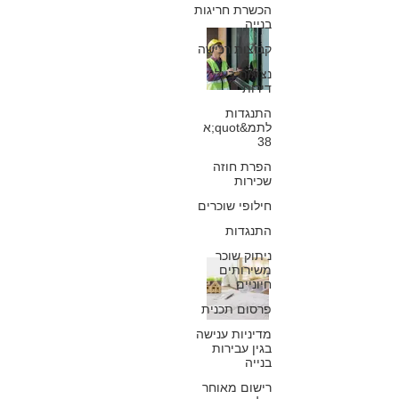
הכשרת חריגות
בנייה
האם ניתן למנוע
קבוצות רכישה
מרוכש דירה לתבו
נציגות בעלי
דירות
פיצויי עוגמת נפש
התנגדות
לתמ&quot;א
בגין ליקויי בנייה
38
הפרת חוזה
כפיר חיון, עורך דין
שכירות
27 בדצמ׳ 2019
חילופי שוכרים
התנגדות
ניתוק שוכר
הזכות לקורת גג
משירותים
חיוניים
יבשה – מספר
פרסום תכנית
גורמים שמשפיעים
מדיניות ענישה
בגין עבירות
בנייה
על תיקון ליקויים
רישום מאוחר