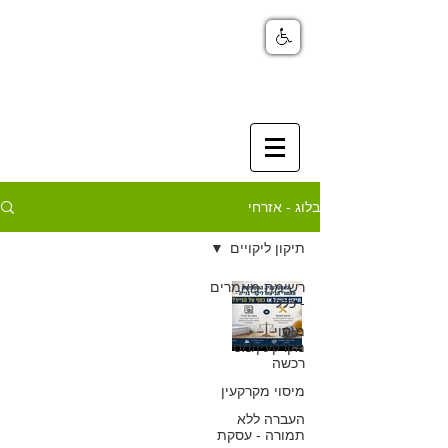
בלוג - אזרחי
תיקון ליקויים
רשימת מאמרים
האסטרטגיה
- כללי
בתביעות ליקויי
מיסוי
מקרקעין/מס
רכשה
בנייה - תיקון
מיסוי מקרקעין
בפועל או כסף על
העברה ללא
תמורה - עסקת
הנייר?