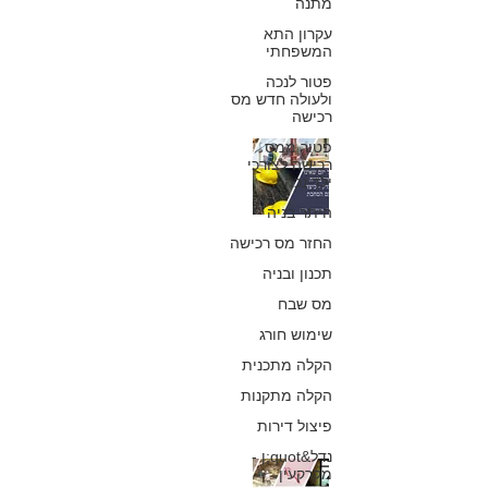
מתנה
עקרון התא
כפיר חיון, עורך דין
המשפחתי
1 ביוני
פטור לנכה
ולעולה חדש מס
רכישה
פטור ממס
יזם שאינו מתקן
רכישה לצורכי
ילד נכה
ליקויים בתקופת
היתר בניה
הבדק - כיצד
החזר מס רכישה
להתמודד עם
תכנון ובניה
מס שבח
הסחבת?
שימוש חורג
כפיר חיון, עורך דין
הקלה מתכנית
28 באוק׳ 2024
הקלה מתקנות
פיצול דירות
נדל&quot;ן -
רוכשים הזהרו (!)
מקרקעין