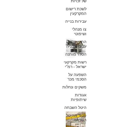
ונזילות
של זכויות
לשכת רישום
כפיר חיון, עורך דין
המקרקעין
16 באפר׳ 2019
עבירות בנייה
צו מנהלי
ושיפוטי
תיקון ליקויים
התיישנות
עבירות בניה
ונזילות שחוזרים
הסדר מותנה
על עצמם בבית
רשות מקרקעי
ישראל - רמ"י
המשותף
השפעה על
הסכמי מכר
כפיר חיון, עורך דין
משקים ונחלות
12 באפר׳ 2019
אגודות
שיתופיות
היטל השבחה
רטיבות, נזילות
פטור מהיטל
השבחה
ושאר ליקויים בבי