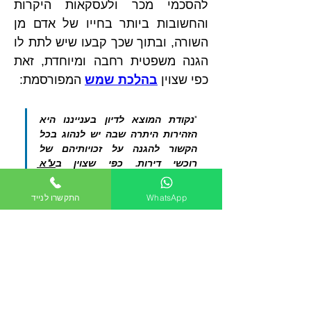
להסכמי מכר ולעסקאות היקרות 
והחשובות ביותר בחייו של אדם מן 
השורה, ובתוך שכך קבעו שיש לתת לו 
הגנה משפטית רחבה ומיוחדת, זאת 
כפי שצוין 
בהלכת שמש
 המפורסמת:
"
נקודת המוצא לדיון בענייננו היא 
הזהירות היתרה שבה יש לנהוג בכל 
הקשור להגנה על זכויותיהם של 
רוכשי דירות. כפי שצוין ב
ע"א 
7991/07
 רפאלי נ' רזין [פורסם בנבו] 
(12.4.2011): "חשוב לשוב ולהדגיש כי 
WhatsApp
התקשרו לנייד
רכישתה של דירת מגורים בישראל 
היא העסקה המשמעותית ביותר 
בחייה של משפחה ממוצעת ועל כן 
סוגיה זו מצריכה פיקוח שיפוטי מיוחד 
לשם הגנה על האינטרס הציבורי" 
(שם, בפסקה 16. כן ראו: 
ע"א 148/77 
רוט נ' ישופה, פ"ד לג
(1) 617, 624 
(1979) (להלן: עניין רוט)). הדברים 