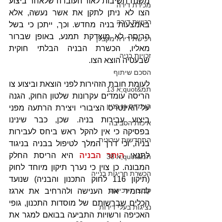
משנה חשיבות לאור העובדה שלאחר ביצוע 
מכירת דירה
הצו לא ניתן לתקן את אשר נעשה, אלא 
רכישת דירה
באמצעות בניה מחדש. וכך, ייתכן כי בשל 
הריסה לא מוצדקת תמנע, באופן שברור 
רכישת דירה מקבלן
מאליו, הכשרת הבניה הבלתי חוקית 
זכויות בניה
שבעטיה הוצא הצו.
הסכם שיתוף
לעומת חובת הזהירות לפני הוצאת וביצוע צו 
תמ&quot;א 13
הריסה עומדים עקרונות שלטון החוק, הגנה 
הצמדת גג בניין
על האינטרס הציבורי ויצירת הרתעה מפני 
ביצוע עבירות בניה. שכן, כבר שינינו 
איכות הסביבה
בפסיקה כי אין להקל ראש ביחס לעבירות 
התחדשות עירונית
בניה, וכי דרך המלך לטיפול בבניה בניגוד 
לתנאי 
היתר הבניה 
היא הריסת החלק 
תמ&quot;א 38
המבונה. כן צוין כי נערך תיקון מיוחד לחוק 
הכשרת חריגות בנייה
(תיקון 116 לחוק התכנון והבניה) שנועד 
קבוצות רכישה
להחמיר את הענישה ולהרחיב את ארגז 
הכלים שברשותם של מוסדות התכנון, גופי 
נציגות בעלי דירות
האכיפה ורשויות התביעה בבואם למגר את 