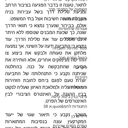
לתאר, טענה זו בדבר הפגיעה בציבור הרחב 
השפעה על הסכמי מכר
ומניעת סלילת דרך בשל עבירות בניה 
מקבלת משנה חשיבות אצל בתי המשפט.
משקים ונחלות
אולם, בבירור שנערך נמצא כי תוואי הדרך 
אגודות שיתופיות
שונה, כך שכעת המבנים שנוספו ללא היתר 
היטל השבחה
אינם מסכלים עוד את סלילת הדרך. עוד 
נמצא כי התביעה ידעה על השינוי, אך נמנעה 
פטור מהיטל השבחה
מלתקן את טעותה ולבקש את ביצוע צו 
ביטול הסכם מכר
ההריסה מנימוקים אחרים, אלא הותירה את 
הסיבה שהתבקשה על כנה. בהחלטה 
ליקויים
שניתנה נקבע כי התנהלותה של התביעה 
רטיבות
יוצרת טעם לפגם ביחס לחובת הזהירות 
בית משותף
המוטלת עליה ולמלאכת האיזון שעליה לנקוט 
בבין ההגנה על האינטרס הציבורי לבין 
פיצוי בגין ביטול טיסה
האינטרסים של הפרט.
התנגדות לתמ&quot;א 38
משכך, נקבע כי תיאור שגוי של ייעוד 
דייר סרבן
המקרקעין עונה בנסיבות המתוארות 
הפרת הסכם שכירות