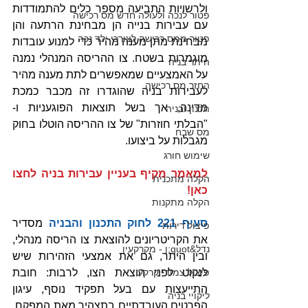
ולרשויות התביעה מספר כלים להתמודדות 
פטור לנכה ולעולה חדש מס רכישה
עם עבירות בנייה הן מבחינת הרתעה והן 
פטור ממס רכישה לצורכי ילד נכה
מבחינת מתן מענה מהיר כדי למנוע עובדות 
מוגמרות בשטח. צו ההריסה המנהלי נמנה 
היתר בניה
על האמצעיים שמאפשרים לתת מענה מהיר 
החזר מס רכישה
לעבירות בניה שהוגדרו זה מכבר כמכת 
מדינה, אך בשל תוצאות הפוגעניות ו- 
תכנון ובניה
"הבלתי חוזרות" של צו ההריסה הוטלו בחוק 
מס שבח
מגבלות על ביצועו.
שימוש חורג
למאמר מקיף בעניין עבירות בניה לחצו 
הקלה מתכנית
כאן!
הקלה מתקנות
סעיף 221 לחוק התכנון והבניה
 מסדיר 
פיצול דירות
את הקריטריונים להוצאת צו הריסה מנהלי, 
נדל&quot;ן - מקרקעין
ובין היתר, גם את אמצעי הזהירות שיש 
פיצול צמודי קרקע
לנקוט לפני הוצאת הצו, לרבות: חובת 
התייעצות עם בעל תפקיד נוסף, עיגון 
ליקויי בניה
הפרטים העובדתיים בתצהיר מאת המפקח, 