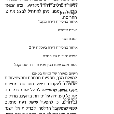
ליקויי בנייה - אי התאמות
תיעוד הפרטים, זיהוי המקרקעין, וציון המועד 
הראשון שממנו ניתן להתחיל לבצע את צו 
תקופת בדק
ההריסה.
איחור במסירת דירה מקבלן
הערת אזהרה
הסכם מכר
איחור במסירת דירה בעסקה יד 2
הפרה יסודית של הסכם
פטור ממס שבח בגין מכירת דירה שהתקבל
רישום מאוחר של זכויות בטאבו
למעלה מכך, הפגיעה הרחבה והמשמעותית 
חוזה שכירות
שנוצרת בעקבות ביצוע ההריסה מחייבת 
את הרשות שמוציאה לפועל את הצו לבסס 
בתים משותפים
את כל טענותיה על יסודות בדוקים, מדויקים 
פינוי שוכר
ובירורים, וכן להפעיל שיקול דעת מתאים 
חריגות בנייה
לפני שתתקבל החלטה. לבדיקות אלו ישנה 