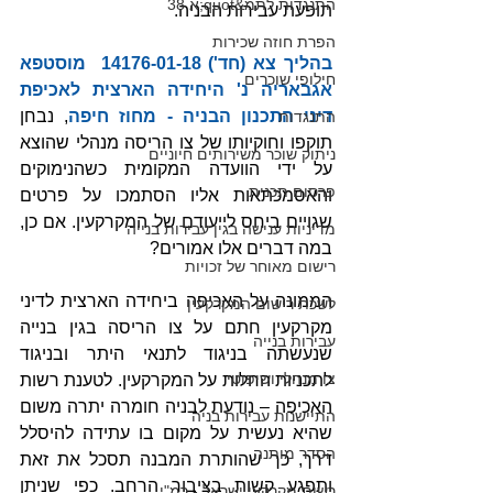
התנגדות לתמ&quot;א 38
תופעת עבירות הבניה.
הפרת חוזה שכירות
בהליך צא (חד') 14176-01-18‏ ‏ מוסטפא 
חילופי שוכרים
אגבאריה נ' היחידה הארצית לאכיפת 
דיני התכנון הבניה - מחוז חיפה
‏, נבחן 
התנגדות
תוקפו וחוקיותו של צו הריסה מנהלי שהוצא 
ניתוק שוכר משירותים חיוניים
על ידי הוועדה המקומית כשהנימוקים 
פרסום תכנית
והאסמכתאות אליו הסתמכו על פרטים 
שגויים ביחס לייעודם של המקרקעין. אם כן, 
מדיניות ענישה בגין עבירות בנייה
במה דברים אלו אמורים?
רישום מאוחר של זכויות
הממונה על האכיפה ביחידה הארצית לדיני 
לשכת רישום המקרקעין
מקרקעין חתם על צו הריסה בגין בנייה 
עבירות בנייה
שנעשתה בניגוד לתנאי היתר ובניגוד 
צו מנהלי ושיפוטי
לתכניות החלות על המקרקעין. לטענת רשות 
האכיפה – נודעת לבניה חומרה יתרה משום 
התיישנות עבירות בניה
שהיא נעשית על מקום בו עתידה להיסלל 
הסדר מותנה
דרך, כך שהותרת המבנה תסכל את זאת 
ותפגע קשות בציבור הרחב. כפי שניתן 
רשות מקרקעי ישראל - רמ"י