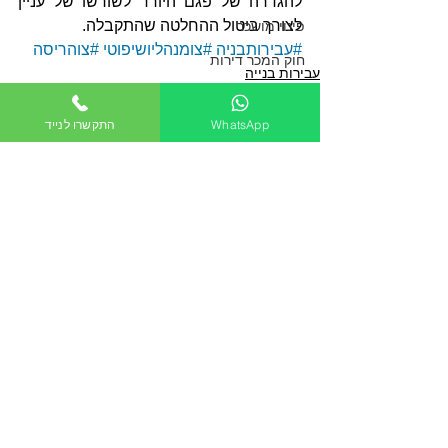
להגדרה של פגם היורד לשורשו של עניין 
לצורך ביטול ההחלטה שהתקבלה.
פינוי מושכר
#עבירותבניה
#צומנהליושיפוטי
#צוהריסה
חוק המכר דירות
עבירות בנייה
שכירות
צו מנהלי ושיפוטי
חריגות בנייה
WhatsApp
התקשרו לנייד
סכסוכי שכנים
בתים משותפי
תיקון ליקויים
עסקאות נוגדות
דיור ציבורי
הצג הכול
פוסטים אחרונים
נטיעה במקרקעי הזולת
דיני תיירות ותעופה
הגנת הצרכן - החזרת מוצרים
הגנת הצרכן - ביטול עסקה
זכרון דברים