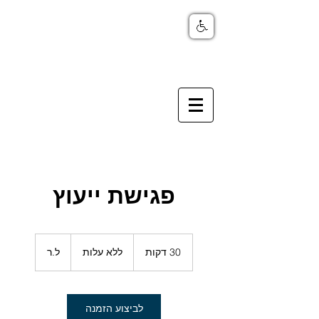
פגישת ייעוץ
ללא
עלות
30 דקות
3
ללא עלות
ל.ר
0
ד
ק
ו
לביצוע הזמנה