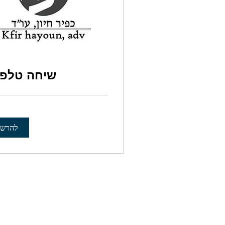
שיחה טלפו
להרש