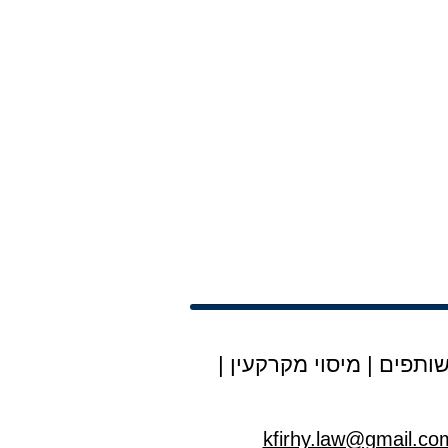
ותפים
|
מיסוי מקרקעין
|
kfirhy.law@gmail.co