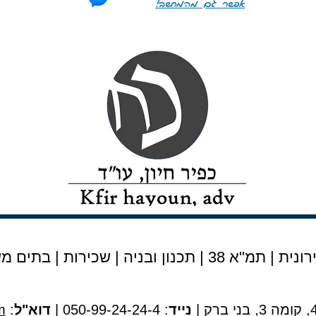
אפשר גם מהמחשב!
נית | תמ"א 38
|
תכנון ובניה
|
שכירות
|
בתים מש
נייד
: 050-99-24-24-4 |
דוא"ל
:
m