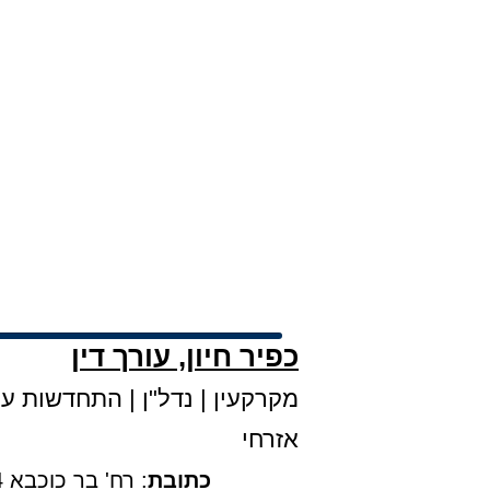
כפיר חיון, עורך דין
מקרקעין
|
נדל"ן
|
התחדשות עירו
אזרחי
כתובת
: רח' בר כוכבא 4, קומה 3, בני ברק |