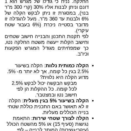
החלקה. נניח כי גודלו של מגרש הוא 1
דונם וניתן לבנות אליו 30% (קרי 300 מ"ר
בנוי), במסגרת זו ניתן לבקש הקלה של
6% ולבנות עד 360 מ"ר. מעל להגדלה זו
מדובר בסטייה ניכרת (6% בעבור שטח
עיקרי).
לפי תקנות התכנון והבנייה חישוב שטחים
וחישוב הקלות ייעשה משטח החלקה נטו,
כך שמפחיתים מגודל המגרש הפקעות
וכיו"ב.
הקלה כמותית נלוות
: הקלה בשיעור
2.5% בגין כל קומה, אך לא יותר מ- 5%.
מדוע הקלה היא נלווית?
מבקש הבקשה יכול לבקש 2.5%
לכל קומה. כל ההקלות הן לפי
חישוב נטו ובמצטבר.
הקלה בשיעור 5% בגין מעלית
: הקלה
זו לא תאושר באם התכנית כוללת שטחי
בנייה הכוללים מעליות.
הקלה לצורך שטחי שירות
: התאמת
נגישות (סעיף 15) או 5% מהשטח הכולל
(עיקרי+שירות) המותר לבנייה – לפי