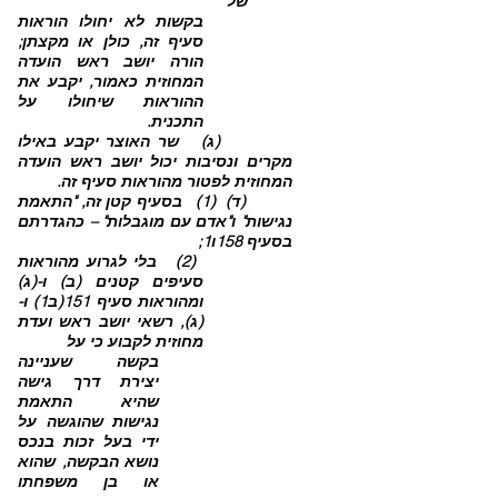
של
בקשות לא יחולו הוראות
סעיף זה, כולן או מקצתן;
הורה יושב ראש הועדה
המחוזית כאמור, יקבע את
ההוראות שיחולו על
התכנית.
(ג) שר האוצר יקבע באילו
מקרים ונסיבות יכול יושב ראש הועדה
המחוזית לפטור מהוראות סעיף זה.
(ד) (1) בסעיף קטן זה, "התאמת
נגישות" ו"אדם עם מוגבלות" – כהגדרתם
בסעיף 158ו1;
(2) בלי לגרוע מהוראות
סעיפים קטנים (ב) ו-(ג)
ומהוראות סעיף 151(ב1) ו-
(ג), רשאי יושב ראש ועדת
מחוזית לקבוע כי
על
בקשה שעניינה
יצירת דרך גישה
שהיא התאמת
נגישות שהוגשה על
ידי בעל זכות בנכס
נושא הבקשה, שהוא
או בן משפחתו