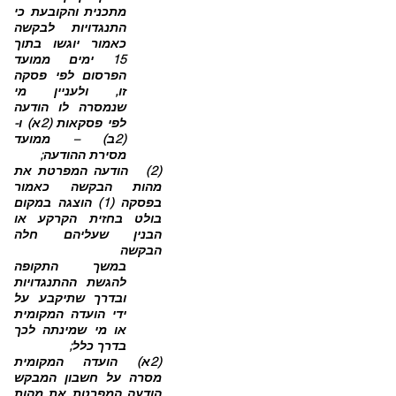
מתכנית והקובעת כי
התנגדויות לבקשה
כאמור יוגשו בתוך
15 ימים ממועד
הפרסום לפי פסקה
זו, ולעניין מי
שנמסרה לו הודעה
לפי פסקאות (2א) ו-
(2ב) – ממועד
מסירת ההודעה;
(2) הודעה המפרטת את
מהות הבקשה כאמור
בפסקה (1) הוצגה במקום
בולט בחזית הקרקע או
הבנין שעליהם חלה
הבקשה
במשך
התקופה
להגשת ההתנגדויות
ובדרך שתיקבע על
ידי הועדה המקומית
או מי שמינתה לכך
בדרך כלל;
(2א) הועדה המקומית
מסרה על חשבון המבקש
הודעה המפרטת את מהות