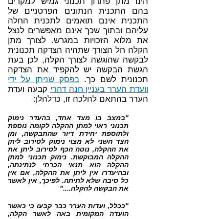
הינו מתן פתרון תכנוני גמיש למקרים
בהם התכנית הנתונים הפרטניים של
התכנית אינם תואמים לתכנית החלה
עליהם ובתוך שכך אינם מאפשרים לנצל
את מלוא הזכויות במגרש. לצורך מתן
הקלה חל הצורך שתהיה הצדקה תכנונית
לבקשה שהוגשה לצורך הקלה, לכן בעת
הגשת הבקשה יש להקפיד את הצדקה
תכנונית לשם כך.
בפסק שניתן על ידי
וועדת הערר בעניין חנה דהרי
קבעה ועדת
הערר בהתאם להלכה זו, כדלהלן:
"במצב בו מצד אחד, בהעדר נימוק
תכנוני ראוי למתן ההקלה לקומה נוספת
ולתוספת יחידת דיור שהתבקשה, ומן
הצד השני לא מצוי נימוק לסירוב ליתן
את ההקלה, נוטה הכף לסירוב ליתן את
ההקלה המבוקשת. נימוק תכנוני למתן
ההקלה הוא תנאי הכרחי לנתינתה,
ובהיעדרו אין ליתן את ההקלה, אם אין
כל סיבה שלא לתיתה. לפיכך, אין לאשר
את הבקשה להקלה...."
"ככלל, ועדות הערר כבר קבעו כי כאשר
הועדה המקומית באה לאשר הקלה,