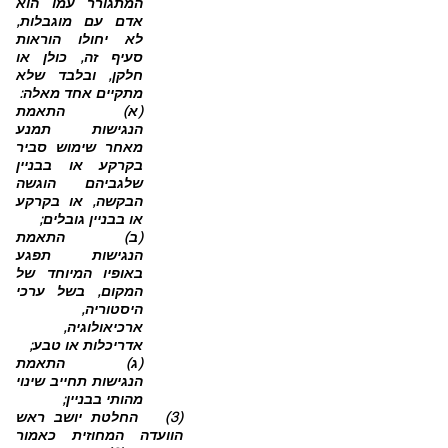
המתגורר עמו הוא
אדם עם מוגבלות,
לא יחולו הוראות
סעיף זה, כולן או
חלקן, ובלבד שלא
מתקיים אחד מאלה:
(א) התאמת
הנגישות תמנע
מאחר שימוש סביר
בקרקע או בבניין
שלגביהם הוגשה
הבקשה, או בקרקע
או בבניין
גובלים;
(ב) התאמת
הנגישות תפגע
באופיו המיוחד של
המקום, בשל ערכי
היסטוריה,
ארכיאולוגיה,
אדריכלות או טבע;
(ג) התאמת
הנגישות תחייב שינוי
מהותי בבניין;
(3) החלטת יושב ראש
הוועדה המחוזית כאמור