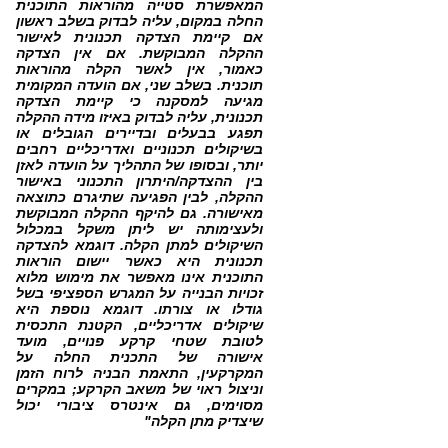
המאפשרת סטייה מהוראות התוכנית
החלה במקום, עליה לבדוק בשלב ראשון
אם קיימת הצדקה תכנונית לאישור
ההקלה המבוקשת. אם אין הצדקה
כאמור, אין לאשר הקלה מהוראות
תוכנית. בשלב שני, אם הועדה המקומית
מגיעה למסקנה כי קיימת הצדקה
תכנונית, עליה לבדוק באיזו מידה ההקלה
תפגע בבעלים ובדיירים הגובלים או
בשיקולים תכנוניים ואדריכליים רחבים
יותר, ובסופו של התהליך על הועדה לאזן
בין ההצדקה/היתרון התכנוני באישור
ההקלה, לבין הפגיעה שתיגרם כתוצאה
מאישורה. גם להיקף ההקלה המבוקשת
ולעצימותה יש ליתן משקל במכלול
השיקולים למתן הקלה. דוגמא להצדקה
תכנונית היא כאשר יישום הוראות
התוכנית אינו מאפשר את מימוש מלוא
זכויות הבנייה על המגרש הספציפי בשל
גודלו או צורתו. דוגמא נוספת היא
שיקולים אדריכליים, הקטנת התכסית
לטובת שטחי קרקע פנויים, מועד
אישורה של התכנית החלה על
המקרקעין, התאמת הבניה לרוח הזמן
וניצול ראוי של משאב הקרקע; במקרים
מסוימים, גם אינטרס ציבורי יכול
שיצדיק מתן הקלה"