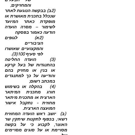
והמחזיקים;
(2ב) בבקשה הנוגעת לאתר
שנכלל בתכנית מאושרת או
מופקדת כאתר המיועד
לשימור – מסרה הועדה
הודעה כאמור בפסקה
(2א)
לגופים
הציבוריים
והמקצועיים שאושרו
לפי סעיף 100(3).
(3) הועדה החליטה
בהתנגדות של בעל קרקע
או בנין או מחזיק בהם
והודיעה על כך למתנגדים
במכתב רשום;
(4) בהקלה או בשימוש
חורג מתכנית המיתאר
הארצית או מתכנית מיתאר
מחוזית - נתקבל אישור
המועצה הארצית.
(ב) יושב ראש הועדה המחוזית
רשאי, בכפוף לתקנות שיתקין שר
האוצר, לקבוע כי על בקשה
מסויימת או על סוגים מסויימים