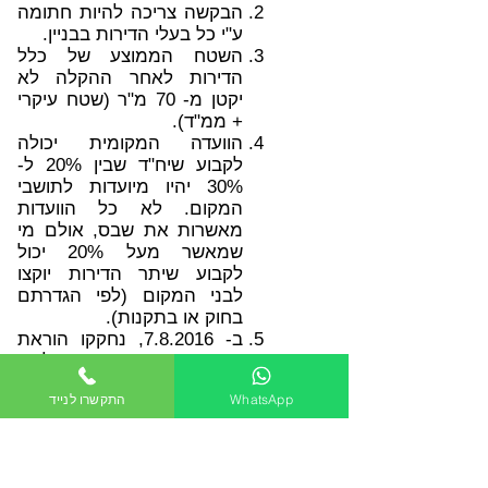
הבקשה צריכה להיות חתומה
ע"י כל בעלי הדירות בבניין.
השטח הממוצע של כלל
הדירות לאחר ההקלה לא
יקטן מ- 70 מ"ר (שטח עיקרי
+ ממ"ד).
הוועדה המקומית יכולה
לקבוע שיח"ד שבין 20% ל-
30% יהיו מיועדות לתושבי
המקום. לא כל הוועדות
מאשרות את שבס, אולם מי
שמאשר מעל 20% יכול
לקבוע שיתר הדירות יוקצו
לבני המקום (לפי הגדרתם
בחוק או בתקנות).
ב- 7.8.2016, נחקקו הוראת
שעה (תיקון 108) – שתחולתה
עד ליום 1.8.21 – בהן נקבע
WhatsApp
התקשרו לנייד
(ההקלה נוגדת את הפסיקה
וכל מהות של הקלה) – כי על
הוועדה המקומית לתת
תוספת של 10% ממס' יח'