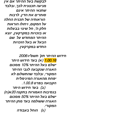
לבקשת בעל ההיתר אם אין
מניעה תכנונית לכך, ובלבד
שתנאי ההיתר אינם
סותרים את הדין, לרבות
הוראותיה של תכנית החלה
על המקום, ויחולו הוראות
חלק ה'; חל שינוי בבעלות
או בזכויות במקרקעין, יוצא
ההיתר המחודש על שם
הבעל או בעל הזכויות
החדש במקרקעין.
חידוש ההיתר תק' תשס"ז-2006
1.00.16
(א) בעד חידוש היתר
ישלם בעל ההיתר 10% מסכום
האגרה שנקבעה לגבי ההיתר
המקורי, ובלבד שהתשלום לא
יפחת מהאגרה המינימלית
הקבועה בפרט 1.00.8.
(ב) בעד חידוש היתר
בנסיבות האמורות בתקנה 20א(ה)
ישלם בעל ההיתר 50% מסכום
האגרה ששולמה בעד מתן ההיתר
המקורי.
(ג) הוחל בעבודה