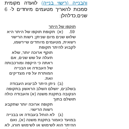
והבנייה (רישוי בנייה)
לוועדה מקומית
סמכות להאריך מטעמים מיוחדים ל- 6
שנים,כדלהלן:
תוקפו של היתר
59. (א) תקופת תוקפו של היתר היא
שלוש שנים מיום שניתן; רשות הרישוי
רשאית, מטעמים מיוחדים שיירשמו,
לקבוע להיתר תקופת
תוקף ארוכה יותר, שלא
תעלה על שש שנים, אם
ראתה כי היקפה ומורכבותה
של העבודה או הבנייה
המותרת על פיו מצדיקים
זאת.
(ב) ניתן היתר לביצוע העבודה
בשלבים, יושלם השלב הראשון בתקופה
הנקובה בתקנת משנה (א) והעבודה כולה
תושלם בתוך
תקופה ארוכה יותר שתקבע
רשות הרישוי.
(ג) לא הוחל בעבודה או בבנייה
במועד כאמור בתקנת משנה (א), ואם
ההיתר הוא לשימוש או לשימוש חורג, לא