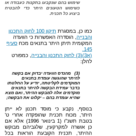
שימוש בהם שנקבעו בתקנות כעבודה או
כשימוש הטעונים היתר כדי להבטיח
ביצוע כל תכנית.
כמו כן, במסגרת
תיקון 100 לחוק התכנון
והבנייה
, הוסדרה האפשרות כי הוועדה
המקומית תיתן היתר בתנאים מכח
סעיף
145.
(א3)(3) לחוק התכנון והבנייה
, כמפורט
להלן:
(3) מהנדס הוועדה יבדוק אם בקשה
להיתר שהוגשה עומדת בתנאים
המוקדמים לקליטתה, יודיע על החלטתו
בדבר עמידת הבקשה להיתר בתנאים
מוקדמים אלה למבקש ההיתר, ואם מצא
שהיא עומדת בהם – יקלוט את הבקשה;
בנוסף, נקבע כי מוסד תכנון לא ייתן
היתר, מכוח תכנית שהופקדה אחרי ט'
בטבת תשנ"ו (1 בינואר 1996) אלא אם
כן אושרה למקרקעין, שלגביהם מבוקש
ההיתר, תכנית הקובעת הוראות בכל