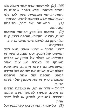
145. (א) לא יעשה אדם אחד מאלה ולא
יתחיל לעשותו אלא לאחר שנתנה לו
רשות הרישוי המקומית היתר לכך ולא
יעשה אותו אלא בהתאם לתנאי ההיתר:
(1) התווייתה של דרך, סלילתה
וסגירתה;
(2) הקמתו של בנין, הריסתו והקמתו
שנית, כולו או מקצתו, הוספה לבנין קיים
וכל תיקון בו, למעט שינוי פנימי בדירה;
בפסקה זו –
"שינוי פנימי" – שינוי שאינו נוגע לצד
החיצוני של הבנין, אינו פוגע בחזיתו או
במראהו או בשלד של הבנין או ברכוש
משותף או בצנרת או ציוד אחר
המשרתים גם דירות אחרות, אינו פוגע
בזולת ואינו משנה את שטחה של הדירה
למעט תוספת של שטח מרפסת
שנסגרה כדין או את מספרן של יחידות
הדיור;
"דירה" – חדר או תא, או מערכת חדרים
או תאים, שנועדו לשמש יחידה שלמה
ונפרדת למגורים, לעסק או לכל צורך
אחר;
(3) כל עבודה אחרת בקרקע ובבנין וכל