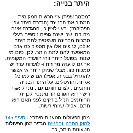
היתר בנייה:
"מסמך שניתן ע"י הרשות המקומית
המתיר את הבנייה" (הגדרת היתר עפ"י
הפסיקה"). ראוי לציין כי, ההגדרה אינה
מדויקת, שכן ישנם גופים נוספים בעלי
סמכות מבחינה משפטית לתת היתר.
אולם, לגופים אלו אין מספיק כח אדם
המאפשר להם לתת היתר. לכן, כיום מי
שנותן בפועל היתר זוהי הוועדה המקומית,
אך גם לוועדה מחוזית ו- לועדות ערר יש
סמכות כזו. מבלי שניתן היתר אי אפשר
להתחיל בבנייה, אפילו אם שולמו כל
אגרות וההיטלים. על היתר הבנייה
חותמים . לצדם חותם גם . מנהל אגף
רישוי הוא הגורם הדומיננטי ולכן יתר
החותמים הנ"ל בודקים לפני האם הוא
חתם, אפילו שזוהי רשות.
מהן הפעולות הטענות היתר? -
סעיף 145
לחוק התכנון והבנייה
מגדיר מהן הפעולות
הטעונות היתר, כך: