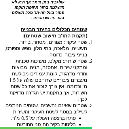
שלגביה ניתן היתר אך היא לא
הושלמה בתוך תקופת תוקפו,
פטור בעל ההיתר מכל תשלום
בעד חידוש ההיתר.
שטחים הכלולים בהיתר הבנייה
(תקנות התו"ב חישוב שטחים):
שטח עיקרי: מגורים, מסחר, בידור,
תעשייה, מלאכה, בתי מלון, נופש וספורט,
בנייני ציבור וכדומה.
שטח שירות: מקלט, מערכות טכניות
ומתקני שירות, אחסנה, חניה, מבואות
וחדרי מדרגות, קומת עמודים מפולשת,
מעברים ציבוריים שרוחבם עולה על 1.5
מ' וכדומה. אין צורך לזכור את כל שטחי
השירות, אך בתקנות יש הגדרה מדויקת
לכך.
שטחים שאינם נחשבים: שטחים הניתנים
לשילוב בנוסף לשטח העיקרי והשירות.
פתח ברצפה העולה על 0.5 מ"ר.
בליטות בקיר החיצוני החורגות