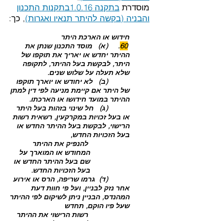
מוסדרת
בתקנה 1.0.16בתקנות התכנון
והבניה (בקשה להיתר תנאיו ואגרות)
, כך:
חידוש או הארכת היתר
60
. (א) מוסד התכנון שנתן את
ההיתר יחדש או יאריך את תוקפו של
היתר, לבקשת בעל ההיתר, לתקופה
שלא תעלה על שלוש שנים.
(ב) לא יחודש או יוארך תוקפו
של היתר אם קיימת מניעה לפי דין למתן
ההיתר במועד חידושו או הארכתו.
(ג) חל שינוי בזהות בעל היתר
או בעל זכויות במקרקעין, רשאית רשות
הרישוי, לבקשת בעל ההיתר החדש או
בעל הזכויות החדש,
להנפיק את ההיתר
המחודש או המוארך על
שם בעל ההיתר החדש או
בעל הזכויות החדש.
(ד) גרמו שריפה, הרס או אירוע
אחר נזק לבניין, ועל פי חוות דעת
המהנדס, הבניין ניתן לשיקום לפי ההיתר
שעל פיו הוקם, תחדש
רשות הרישוי את ההיתר