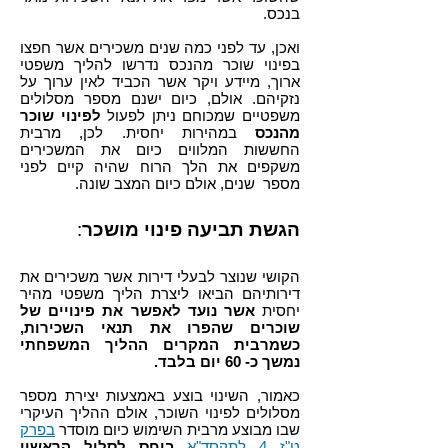
בנכס.
ואכן, עד לפני כמה שנים משכירים אשר חפצו
בפינוי שוכר מהנכס נדרשו להליך משפטי
ארוך, מיידע ויקר אשר הכביד לאין ערוך על
נזקיהם. אולם, כיום ישנם מספר מסלולים
משפטיים שמכוחם ניתן לפעול
לפינוי שוכר
מהנכס
במהירות יחסית. לכן, מרבית
החששות המלווים כיום את המשכירים
משקפים את הלך הרוח שהיה קיים לפני
מספר שנים, אולם כיום המצב שונה.
הגשת תביעה פינוי מושכר
:
הקושי שנוצר לבעלי דירות אשר משכירים את
דירותיהם הביאו ליצרת הליך משפטי מהיר
יחסית
אשר נועד לאפשר את פינויים של
שוכרים שהפרו את תנאי השכירות,
כשמרבית המקרים ההליך המשפחתי
נמשך כ- 60 יום בלבד.
כאמור, השינוי בוצע באמצעות יצירת מספר
מסלולים לפינוי השוכר, אולם ההליך העיקרי
שבו מבוצע מרבית השימוש כיום מוסדר
בפרק
ט"ז 4 לתקסד"א
ביחס לסלול הראשון