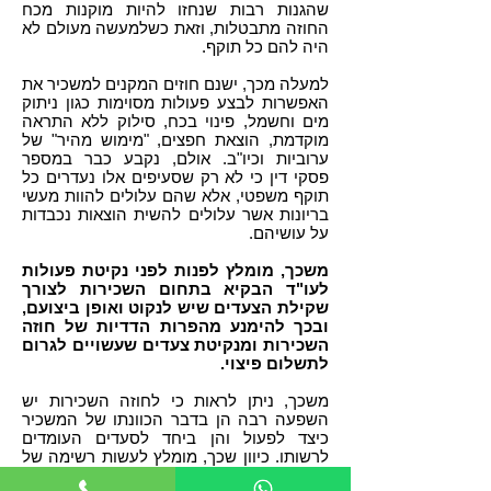
שהגנות רבות שנחזו להיות מוקנות מכח
החוזה מתבטלות, וזאת כשלמעשה מעולם לא
היה להם כל תוקף.
למעלה מכך, ישנם חוזים המקנים למשכיר את
האפשרות לבצע פעולות מסוימות כגון ניתוק
מים וחשמל, פינוי בכח, סילוק ללא התראה
מוקדמת, הוצאת חפצים, "מימוש מהיר" של
ערוביות וכיו"ב. אולם, נקבע כבר במספר
פסקי דין כי לא רק שסעיפים אלו נעדרים כל
תוקף משפטי, אלא שהם עלולים להוות מעשי
בריונות אשר עלולים להשית הוצאות נכבדות
על עושיהם.
משכך, מומלץ לפנות לפני נקיטת פעולות
לעו"ד הבקיא בתחום השכירות לצורך
שקילת הצעדים שיש לנקוט ואופן ביצועם,
ובכך להימנע מהפרות הדדיות של חוזה
השכירות ומנקיטת צעדים שעשויים לגרום
לתשלום פיצוי.
משכך, ניתן לראות כי לחוזה השכירות יש
השפעה רבה הן בדבר הכוונתו של המשכיר
כיצד לפעול והן ביחד לסעדים העומדים
לרשותו. כיוון שכך, מומלץ לעשות רשימה של
ההפרות הנטענות כנגד הושכר ולבדוק מה