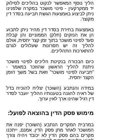
הליך
נוסף המאפשר לנקוט בהליכים לסילוק
יד ממקרקעין - פינוי מושכר במקרה שלפנינו
ניתן לביצוע באמצעות הגשת תביעה בסדר דין
מקוצר.
באמצעות בחירת בסדר דין מהיר ניתן לתבוע
הן את הנזקים (חלק) הממוניים והן קבלת
סעד לפינוי מושכר בתוך זמן קצר יחסית, אולם
להליך זה יש חסרונות שעלולים לגרם
להתארכות התהליכים.
כיום הבכורה בנקיטת הליכים לפינוי מושכר
ניתנת להליך הראשון שהוזכר במאמר -
"תביעה לפינוי מושכר" וזאת בשל משך הזמן
הקצר יחסית.
במידה והנתבע (השוכר) יצליח להוכיח בדל
של ראיה להגנה בטענותיו ההליך יועבר לסדר
דין רגיל שהינו ארך לאין ערוך.
מימוש פסק הדין בהוצאה לפועל:
במרבית המקרים הנתבע (השוכר) יפנה את
המושכר לאחר מתן פסק הדין. אמנם, ייתכנו
מקרים בהם פסק הדין לא יכובד ויהיה צורך