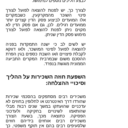
לבצע הליכים נוספים למימושו.
לצורך כך, יש לפנות להוצאה לפועל לצורך
פינוי השוכר מהמקרקעין, כשבמקרים
אלו המועדים לביצוע פסק הדין קצרים יותר
ממועדים רגילים. לכן, גם אם פסק הדין לא
מקוים ניתן לפנות להוצאה לפועל לצורך
מימוש פסק הדין שניתן.
יש לשים לב כי ישנה התמקדות בפניה
להוצאה לפועל לפינוי המושכר, ולאו דווקא
לקבלת פיצויים ו/או השבת כספים בגין הפרת
ההסכם משום שבמרבית המקרים התביעה
הממונית מוגשת בנפרד.
השפעת חוזה השכירות על ההליך
וסיכויי ההצלחה:
משכירים רבים מסתפקים בהסכמי שכירות
שהורדו דרך האינטרנט או לחלופין בחוזים לא
עדכניים שהועתקו במשך שנים רבות מבלי
שהותאמו לשינויים בחקיקה ולעדכוני
הפסיקה. כתוצאה מכך, בשעת הצורך
משכירים רבים אוחזים בידיהם חוזים
שלסעיפים רבים בהם אין תוקף משפטי, כך