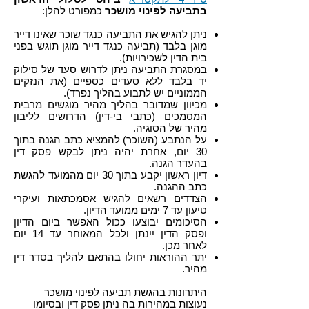
בתביעה לפינוי מושכר
כמפורט להלן:
ניתן להגיש את התביעה כנגד שוכר שאינו דייר
מוגן בלבד (תביעה כנגד דייר מוגן תוגש בפני
בית הדין לשכירויות).
במסגרת התביעה ניתן לדרוש סעד של סילוק
יד בלבד ללא סעדים כספיים (את הנזקים
הממוניים יש לתבוע בהליך נפרד).
מכיוון שמדובר בהליך מהיר מוגשים מרבית
המסמכים (כתבי בי-דין) הדרושים לליבון
מהיר של הסוגיה.
על הנתבע (השוכר) להמציא כתב הגנה בתוך
30 יום, אחרת יהיה ניתן לבקש פסק דין
בהעדר הגנה.
דיון ראשון יקבע בתוך 30 יום מהמועד להגשת
כתב ההגנה.
הצדדים רשאים להגיש אסמכתאות ועיקרי
טיעון עד 7 ימים ממועד הדיון.
הסיכומים יבוצעו ככול האפשר ביום הדיון
ופסק הדין יינתן ולכל המאוחר עד 14 יום
לאחר מכן.
יתר ההוראות יחולו בהתאם להליך בסדר דין
מהיר.
היתרונות בהגשת תביעה לפינוי מושכר
נעוצות במהירות בה ניתן פסק דין ובסיומו