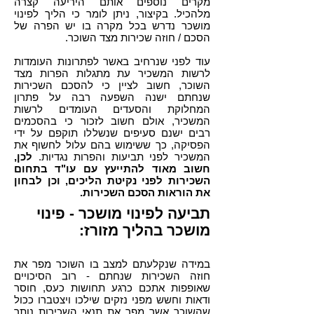
מקרים נוספים אותם היריעה קצרה
מלהכיל. בקיצור, ניתן לומר כי הליך לפינוי
מושכר נדרש בכל מקרה בו יש הפרה של
הסכם / חוזה שכירות מצד השוכר.
עוד לפני שנרחיב באשר לפתרונות העומדות
לרשות המשכיר עת מתגלות הפרות מצד
השוכר, חשוב לציין כי להסכם השכירות
שנחתם ישנה השפעה רבה על פתרון
המחלוקת והסעדים העומדים לרשות
המשכיר, אולם חשוב לזכור כי בהסכמים
רבים ישנם סעיפים שנשללו תוקפם על ידי
הפסיקה, כך ששימוש בהם עלול לחשוף את
המשכיר לפני תביעות והפרות נגדיות.
לכן,
חשוב מאוד להתייעץ עם עו"ד בתחום
השכירות לפני נקיטת הליכים, וכן לבחון
את הוראות הסכם השכירות.
תביעה לפינוי מושכר - פינוי
מושכר בהליך מזורז:
במידה שנקלעתם למצב בו השוכר מפר את
חוזה השכירות שנחתם - רוב הסיכויים
שאופפות אתכם כרגע תחושות כעס, חוסר
ודאות וחשש מפני נזקים שילכו ויצטברו ככול
שהשוכר אשר מפר את תנאי השכירות נותר