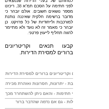
לנוחותם של בעלי הדירות שנמצאים
לפני חתימה על הסכם תמ"א 38, ריכזנו
מספר נושאים חשובים. אולם יובהר כי
מדובר ברשימה חלקית שאיננה נותנת
למורכבות ולייחודיות של כל פרויקט. כן
יובהר כי מאמר זה לא נועד ולא מתיימר
להווה תחליף לייעוץ פרטני.
קבעו תנאים וקריטריונים
ברורים למסירת הדירות.
היזם הקים חברת בת - יתרונות, חסרונות ואזהרת מכירה
 תיזהרו מפני קבלני חתימות - והאם ניתן להשתחרר מכך
נו שהפרויקט ללא עלות - גם אם נדמה שהדבר ברור