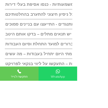
ני קבלת החלטות משמעותיות - כנסו אסיפת בעלי דירות
תמנעו בתוקף כל ניסיון חיצוני להתערב בהחלטותיכם
אל תתעלמו מהמתנגדים - התייעצו עם בניינים סמוכים
לכל הסכם תמ"א יש תנאים מתלים – בדקו אותם היטב
ודאו שיש עוגנים ברורים למועד התחלת וסיום העבודות
לא צוין בהסכם מתי היזם יתחיל בעבודות – מה עשים
בטוחות וערבויות – התעקשו על ליווי בנקאי לפרויקט
הגבילו את מכירת הדירות של היזם ואת קצב מכירתן
WhatsApp
התקשרו לנייד
האם יש לקבוע ליזם מועד אחרון לניצול זכויות בנייה
לאחר החתימה: תפקיד המפקח, הנציגות וגמישות חוזית