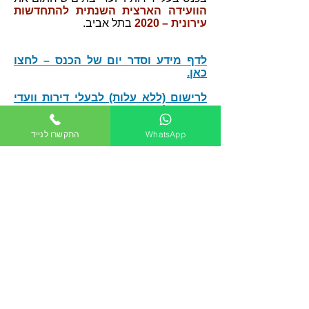
הוועידה הארצית השנתית להתחדשות
עירונית – 2020
בתל אביב.
לדף מידע וסדר יום של הכנס – לחצו
כאן.
לרישום (ללא עלות) לבעלי דירות וועדי
בתים – לחצו כאן.
WhatsApp
התקשרו לנייד
הוראות שעה - פיצול דירות צמודי קרקע.pdf
קישורים רלוונטיים:​
הקלות (חוק התכנון והבניה) ויקיפדיה.