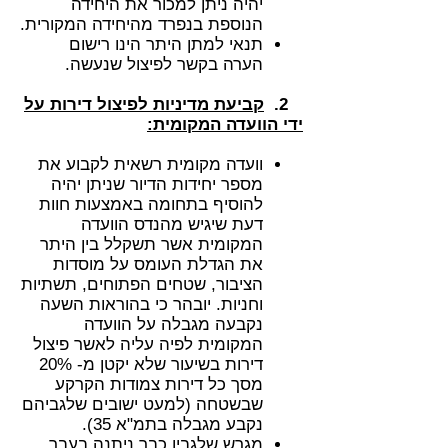
יהיה ניתן למכור את היחידה
הנוספת בנפרד מהיחידה המקורית.
תנאי למתן היתר הינו רישום
הערה בקשר לפיצול שנעשה.
2.
קביעת מדיניות לפיצול דירות על
ידי הוועדה המקומית:
וועדה מקומית רשאית לקבוע את
מספר יחידות הדיור שניתן יהיה
להוסיף בתחומה באמצעות חוות
דעת שיגיש מהנדס הוועדה
המקומית אשר תשקלל בין היתר
את הגדלת העומס על מוסדות
הציבור, שטחים הפתוחים, תשתיות
וחניות. יובהר כי בהוראות השעה
נקבעה מגבלה על הוועדה
המקומית לפיה עליה לאשר פיצול
דירות בשיעור שלא יקטן מ- 20%
מסך כל דירות צמודות הקרקע
שבשטחה (למעט ישובים שלגביהם
נקבע מגבלה בתמ"א 35).
מגרש שלגביו כבר ניתנה בעבר