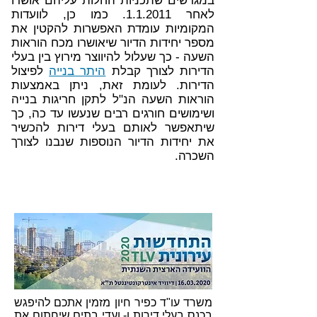
במגרשים שתכניות החלות עליהם אושרו
לאחר 1.1.2011. כמו כן, לוועדות
המקומיות עומדת האפשרות להקטין את
מספר יחידות הדיור שיאושרו מכח הוראות
השעה - כך שעלול להיווצר מירוץ בין בעלי
הדירות לצורך קבלת
היתר בנייה
לפיצול
הדירות. לעומת זאת, ניתן באמצעות
הוראות השעה הנ"ל לתקן חריגות בנייה
ושימושים חורגים רבים שנעשו עד כה, כך
שיתאפשר לאותם בעלי דירות להכשיר
את יחידות הדיור הנוספות שנבנו לצורך
השכרה.
משרד עו"ד כפיר חיון מזמין אתכם להיפגש
בכנס בעלי דירות ו- ועדי בתים שיחתום את