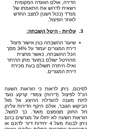
הדירה, אולם הוועדה המקומית
רשאית לדרוש את התאמתו של
ממ"ד (ככול וישנו) למצב החדש
לאחר הפיצול.
3.
עלויות - היטל השבחה
:
שיעור ההשבחה בגין אישור פיצול
דירת המגורים יעמוד על 34% מסך
הכל ההשבחה, כאשר מחצית
מההיטל ישולם במועד מתן ההיתר
ואילו היתרה תשולם בעת מכירת
דירת המגורים.
לסיכום, ניתן לראות כי הוראות השעה
הנ"ל לפיצול (דירות) צמודי קרקע נועד
לתת מענה להגדלת ההיצע אל מול
הביקוש הגובר, אולם היקף הדירות עליהן
חל החוק מצומצם מאוד. כך למשל,
הוראות השעה לא יחולו על מגרשים בהם
ניתן לבנות מעל 4 יחידות דיור לדונם או