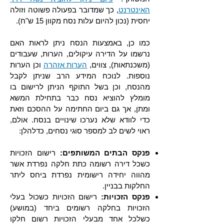
האינטרנט
, כך שמדובר בפעולה פשוטה וזולה
יחסית (נכון להיום עלות נסח מקוון 15 ש"ח).
כמו כן, באמצעות הנסח ניתן לראות האם
נרשמו על הדירה עיקולים, הערות, שעבודים
(משכנתאות), צווים,
הערות אזהרה
וכן הערות
נוספות. לנוכח המידע הרב שניתן לקבל
מהנסח, וכן בשל התוקף הניתן לרישום בו
מומלץ להוציא נסח כבר בתחילת המשא
ומתן, אך גם ביום החתימה על ההסכם וזאת
כדי לוודא שלא נערכו שינויים בנסח. אולם,
ראוי לשים לב למספר סוגי נסחים, כדלהלן:
פנקס הבתים המשותפים:
רישום הזכויות
כשכל דירה רשומה כתת חלקה נפרדת אשר
מהווה יחידה רישומית נפרדת ביחס ליתר
החלקות בבניין.
פנקס הזכויות:
רישום הזכויות כשכול בעלי
הזכויות בחלקה רשומים ביחד (במושע)
כשלכל אחד מבעלי הזכויות רשום חלקו