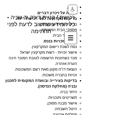
מבוא
.
חתמה על זיכרון דברים
.
רכישת / קניית דירה יד שניה -
בדיקות מקדמיות לפני רכישת דירה.
כל המידע שחשוב לדעת לפני
בדיקת הדירה וסביבתה
.
מסמכי הבית המשותף.
החתימה
ספרי ועד הבית.
בירור הזכויות בנכס.
נסח לשכת רישום המקרקעין.​
אישור זכויות - רשות מקרקעין ישראל
מכר כשהזכות הרשומה לטובת המוכר הינה
הערת אזהרה.
הוצאת דו"ח מקוון מאת רשם המשכונות.
זכויות בחברה משכנת.
בדיקות בעירייה ובוועדה המקומית לתכנון
ובניה (מחלקת הנדסה).
היתר בניה.​
תשריטים ותוכניות.
אישור מבנה מסוכן.
היטל השבחה.
מחלקת ארנונה.