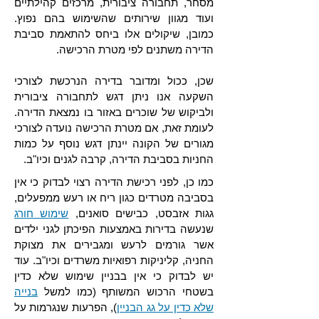
מסחר, תחבורה ציבורית, מרכזים קהילתיים
ועוד מגוון שירותים שהשימוש בהם נפוץ.
כמובן, שיקולים אלו ביחס להתאמת סביבת
הדירה משתנים לפי מטרת הרכישה.
שכן, ככול ומדובר בדירה הנרכשת לצורכי
השקעה אנו ניתן דגש לתחבורה ציבורית
ולביקוש של שוכרים באזור בו נמצאת הדירה.
לעומת זאת, אם מטרת הרכישה נועדה לצורכי
מגורים של הקונה יינתן דגש נוסף על כמות
החניות בסביבת הדירה, קרבה לגנים וכיו"ב.
כמו כן, לפני רכישת הדירה רצוי לבדוק כי אין
בסביבה מטרדים כגון ריח או רעש ממפעלים,
גגות אזבסט, כבישים סואנים,
שימוש חורג
שנעשה בדירות באמצעות הפיכתן לגני ילדים
אשר גורמים לרעש ומגבירים את מצוקת
החניה, קליניקות רפואיות משרדים וכיו"ב. עוד
יש לבדוק כי אין בבניין שימוש שלא כדין
בשטחי הרכוש המשותף (כמו למשל
בנייה
שלא כדין על גג הבניין
), הפרעות שנגרמות על