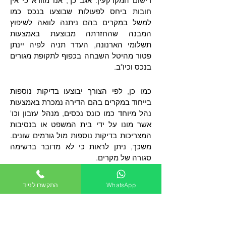
רישום המקרקעין. אגב כך, אנו מוודא כי אין
חובות ביחס לפעולות שבוצעו בנכס כמו
למשל במקרים בהם ניתנה לוואה לשיפוץ
המבנה שהחזרתה מבוצעת באמצעות
תשלומי הארנונה, העדר תניה לפיה יינתן
פטור מהיטל השבחה בכפוף לתקופת מגורים
בנכס וכיו"ב.
כמו כן, לפי הצורך יבוצעו בדיקות נוספות
בייחוד במקרים בהם הדירה נמכרת באמצעות
נהל מיוחד כמו כונס נכסים, מנהל עזבון וכו'
אשר מונו על ידי בית המשפט או בנסיבות
המצריכות בדיקות נוספות מול גורמים שונים.
משכך, ניתן לראות כי לא מדובר ברשימה
סגורה של מקרים.
הערכת שווי על ידי שמאי ובדק
WhatsApp
התקשרו לנייד
בית:
בדיקת הנכס על ידי שמאי ו/או על ידי חברת
בדק בית עשויה להקנות לרוכש ידע רב מאת