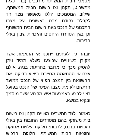
מסמכי הבית המשותף מורכבים (בדך כלל)
מתשריט, תקנון וצו רישום הבית המשותף.
שילוב המסמכים הללו מאפשר מצד חד
לקבלת נקודת מבט ראשונית על מצבו
התכנוני של הנכס בעת רישום הבית המשותף
וכן בגין הסדרת היחסים והזכויות שבין בעלי
הדירות.
יובהר כי, לעיתים ייתכנו אי התאמות אשר
מקורן בשינויים שבוצעו כשלא תמיד ניתן
להסיק מכך כי מדובר בחריגות בניה, אולם
עצם אי ההתאמה מחייבת ביצוע בדיקה. את
ההשוואה בין המצב הפיזי של הנכס ממועד
הרישום לעומת מצבו הפיסי של הנכס בפועל
רצוי לבצע באמצעות איש מקצוע אשר מוסמך
ובקיא בנושא.
כאמור, לצד התשריט מצויים תקנון וצו רישום
בית משותף בהם מוסדרים החובות בין בעלי
הזכויות בנכס, לרבות: חלוקת עלויות אחזקת
והוצאות הבית המשותף, חלוקת הרכוש