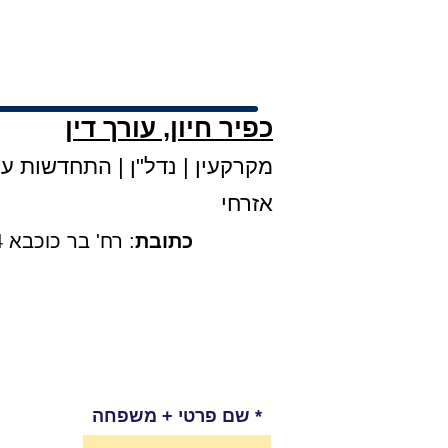
כפיר חיון, עורך דין
מקרקעין
|
נדל"ן
|
התחדשות עירו
אזרחי
כתובת
: רח' בר כוכבא 4, קומה 3, בני ברק |
שם פרטי + משפחה