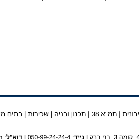
נית | תמ"א 38
|
תכנון ובניה
|
שכירות
|
בתים מש
נייד
: 050-99-24-24-4 |
דוא"ל
:
m