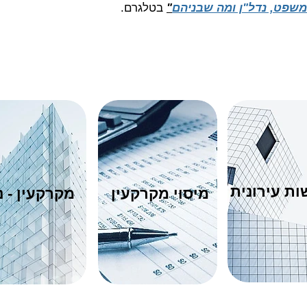
משפט, נדל"ן ומה שבניהם
"
בטלגרם.
ת עירונית
מיסוי מקרקעין
מקרקעין - נ