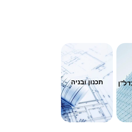
תכנון ובניה
דל"ן