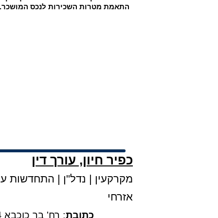
התאמת מטרות השכירות לנכס המושכר.
כפיר חיון, עורך דין
מקרקעין
|
נדל"ן
|
התחדשות עירו
אזרחי
כתובת
: רח' בר כוכבא 4, קומה 3, בני ברק |