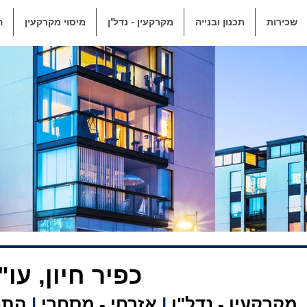
שכירות
תכנון ובנייה
מקרקעין - נדל"ן
מיסוי מקרקעין
ה
כפיר חיון, עו"
מקרקעין - נדל"ן
|
אזרחי - מסחרי
|
התחד