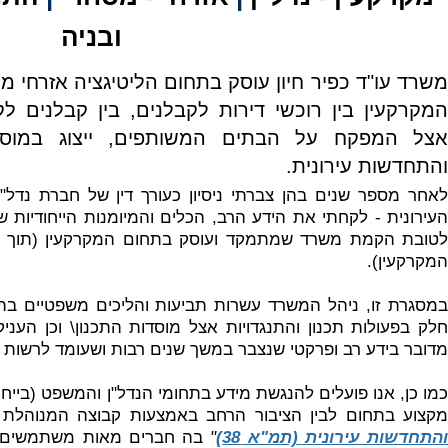
ובניה
משרד עו"ד כפיר חיון עוסק בתחום הליטיגציה אזרחי מ
המקרקעין בין רוכשי דירות לקבלנים, בין קבלנים ל
אצל המפקח על הבתים המשותפים, ייצוג במוסדו
והתחדשות עירונית.
לאחר מספר שנים בהן צברתי ניסיון כעורך דין של חברת נדל
העירונית - לקחתי את הידע הרב, הכלים והמיומנות הייחודיות 
לטובת הקמת משרד שמתמקד ועוסק בתחום המקרקעין (תוך 
המקרקעין).
במסגרת זו, ניהל המשרד עשרות תביעות והליכים משפטיים בתח
חלק בפעולות תכנון והתנגדויות אצל מוסדות התכנון\ וכן העניק
מדובר בידע רב ופרקטי שנצבר במשך שנים רבות ושעומד לרשות
​כמו כן, אנו פועלים להנגשת מידע בתחומי הנדל"ן והמשפט (בייחו
מקצוע בתחום לבין הציבור הרחב באמצעות קבוצה המנוהלת ע
התחדשות עירונית (תמ"א 38)
"
בה חברים מאות משתמשים פ