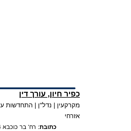
כפיר חיון, עורך דין
מקרקעין
|
נדל"ן
|
התחדשות עירו
אזרחי
כתובת
: רח' בר כוכבא 4, קומה 3, בני ברק |