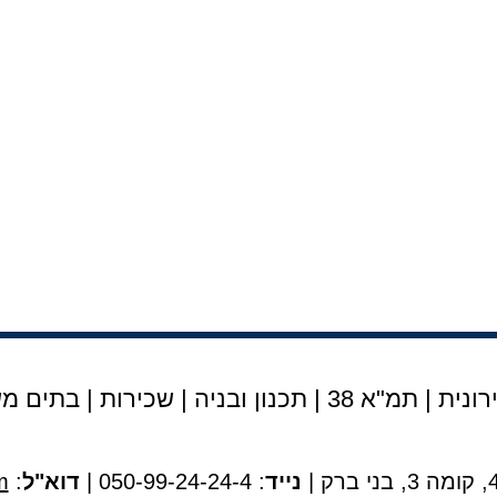
נית | תמ"א 38
|
תכנון ובניה
|
שכירות
|
בתים מש
נייד
: 050-99-24-24-4 |
דוא"ל
:
m