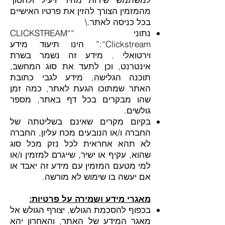
מהמזמין הצורך להזין את פרטיו האישיים
בכל כניסה לאתר.\
נתוני “CLICKSTREAM“
:“Clickstream” הינו תיעוד מידע
וירטואלי . מידע זה נשמר בשרת
אינטרנט, וכן לתעד את סוג המחשב,
תוכנה הגלישה, מידע לגבי כתובת
האתר שמתוכו הגעת לאתר, כמה זמן
שהו מבקרים בכל דף באתר, מספר
גולשים.
בקיום מקרים שאינם בשליטתה של
החברה ו/או הנובעים מכח עליון, החברה
לא תהא אחראית לכל נזק מכל סוג
שהוא, עקיף או ישיר, שייגרם למזמין ו/או
למי מטעם המזמין עם מידע זה יאבד או
אם יעשה בו שימוש לא מורשה.
מאגרי מידע ושמירה על פרטיות:
בכפוף להסכמת הגולש, יצורף הגולש אל
מאגר המידע של האתר, והאחרון יהא