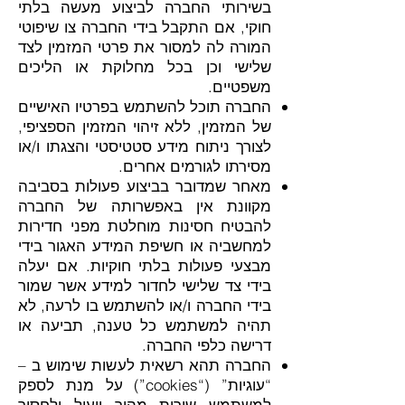
בשירותי החברה לביצוע מעשה בלתי
חוקי, אם התקבל בידי החברה צו שיפוטי
המורה לה למסור את פרטי המזמין לצד
שלישי וכן בכל מחלוקת או הליכים
משפטיים.
החברה תוכל להשתמש בפרטיו האישיים
של המזמין, ללא זיהוי המזמין הספציפי,
לצורך ניתוח מידע סטטיסטי והצגתו ו/או
מסירתו לגורמים אחרים.
מאחר שמדובר בביצוע פעולות בסביבה
מקוונת אין באפשרותה של החברה
להבטיח חסינות מוחלטת מפני חדירות
למחשביה או חשיפת המידע האגור בידי
מבצעי פעולות בלתי חוקיות. אם יעלה
בידי צד שלישי לחדור למידע אשר שמור
בידי החברה ו/או להשתמש בו לרעה, לא
תהיה למשתמש כל טענה, תביעה או
דרישה כלפי החברה.
החברה תהא רשאית לעשות שימוש ב –
“עוגיות” (“cookies”) על מנת לספק
למשתמש שירות מהיר ויעיל ולחסוך