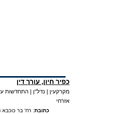
כפיר חיון, עורך דין
מקרקעין
|
נדל"ן
|
התחדשות עירו
אזרחי
כתובת
: רח' בר כוכבא 4, קומה 3, בני ברק |