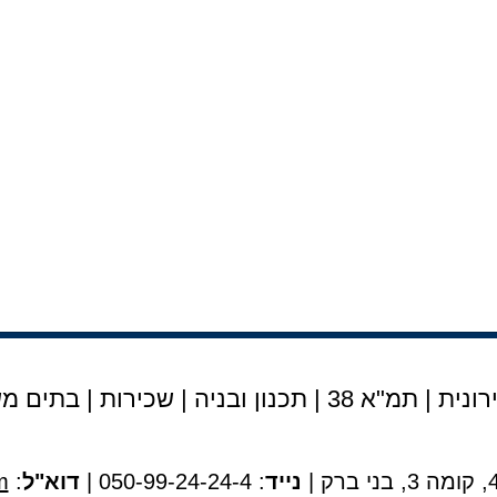
נית | תמ"א 38
|
תכנון ובניה
|
שכירות
|
בתים מש
נייד
: 050-99-24-24-4 |
דוא"ל
:
m