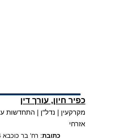
כפיר חיון, עורך דין
מקרקעין
|
נדל"ן
|
התחדשות עירו
אזרחי
כתובת
: רח' בר כוכבא 4, קומה 3, בני ברק |