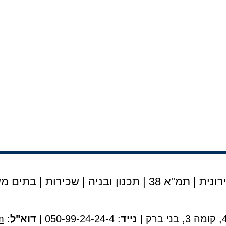
נית | תמ"א 38
|
תכנון ובניה
|
שכירות
|
בתים מש
נייד
: 050-99-24-24-4 |
דוא"ל
:
m