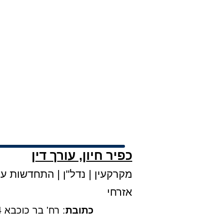
כפיר חיון, עורך דין
מקרקעין
|
נדל"ן
|
התחדשות עירו
אזרחי
כתובת
: רח' בר כוכבא 4, קומה 3, בני ברק |