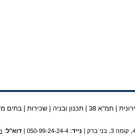
נית | תמ"א 38
|
תכנון ובניה
|
שכירות
|
בתים מש
נייד
: 050-99-24-24-4 |
דוא"ל
:
m