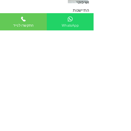
ושיפוטי
דירה חויב בתשלו
התיישנות
עבירות
פיצויים עקב
בניה
WhatsApp
התקשרו לנייד
הסדר
רטיבות שהתגלתה
מותנה
בדירה
רשות
מקרקעי
ישראל -
כפיר חיון, עורך דין
רמ"י
11 באוג׳ 2018
השפעה
על הסכמי
מכר
משקים
כך נפעל נכון מול
ונחלות
נזילות שגורמות
אגודות
שיתופיות
לבעיות רטיבות
היטל
השבחה
כפיר חיון, עורך דין
פטור
25 במרץ 2018
מהיטל
השבחה