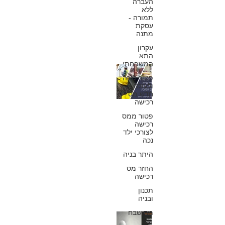
העברה
ללא
כפיר חיון, עורך דין
תמורה -
1 ביוני
עסקת
מתנה
עקרון
התא
המשפחתי
יזם שאינו מתקן
פטור לנכה
ולעולה
ליקויים בתקופת
חדש מס
רכישה
הבדק - כיצד
פטור ממס
להתמודד עם
רכישה
לצורכי ילד
נכה
הסחבת?
היתר בניה
כפיר חיון, עורך דין
החזר מס
28 באוק׳ 2024
רכישה
תכנון
ובניה
מס שבח
מומחה מוסכם: