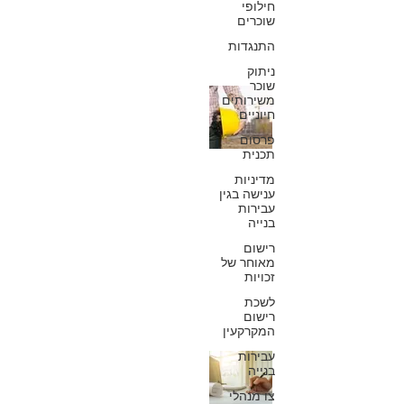
חילופי
8 באפר׳ 2019
שוכרים
התנגדות
ניתוק
שוכר
יזם שלא תיקן
משירותים
חיוניים
ליקויים יפצה את
פרסום
תכנית
רוכשי הדירות בסך
מדיניות
של כ- 3,000,000
ענישה בגין
עבירות
בנייה
₪
רישום
מאוחר של
כפיר חיון, עורך דין
זכויות
8 באוק׳ 2018
לשכת
רישום
המקרקעין
עבירות
3 שנים לאחר סיום
בנייה
העסקה: מוכר
צו מנהלי