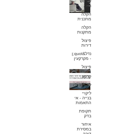
שימוש
חורג
מאמר מקיף על
הקלה
גורם חשוב ומכריע
מתכנית
הקלה
בהליך המשפטי
מתקנות
פיצול
כפיר חיון, עורך דין
דירות
10 בינו׳ 2022
נדל&quot;ן
- מקרקעין
פיצול
צמודי
מביטול הסכם ועד
קרקע
פיצוי -הסתרת
ליקויי בניה
ליקויי
בעיות רטיבות
בנייה - אי
התאמות
ברכישת דירה
תקופת
בדק
כפיר חיון, עורך דין
4 בינו׳ 2022
איחור
במסירת
דירה