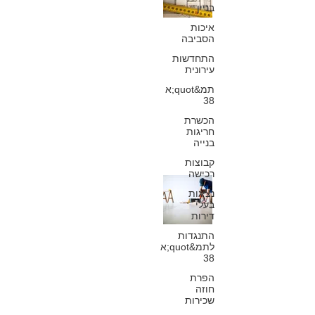
ושאר ליקויים בבי
בניין
משותף – בתוך
איכות
הסביבה
כמה זמן על בעל
התחדשות
עירונית
הדירה לתקנם
תמ&quot;א
38
כפיר חיון, עורך דין
9 באפר׳ 2019
הכשרת
חריגות
בנייה
קבוצות
רכישה
ליקויים בבית
נציגות
בעלי
משותף – האם
דירות
ניתן לחייב בעל
התנגדות
לתמ&quot;א
38
דירה לתקן נזילות
הפרת
במקום הקבלן?
חוזה
שכירות
כפיר חיון, עורך דין