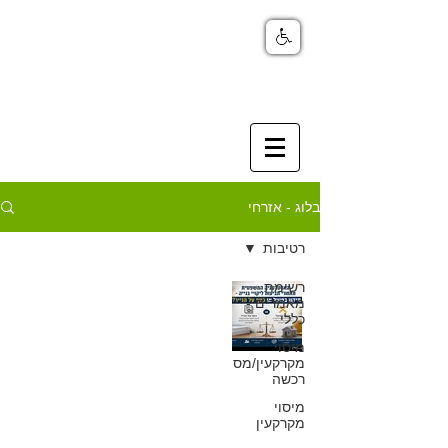
בלוג - אזרחי
רטיבות
רשימת
האסטרטגיה
מאמרים -
כללי
בתביעות ליקויי
מיסוי
מקרקעין/מס
בנייה - תיקון
רכשה
בפועל או כסף על
מיסוי
מקרקעין
הנייר?