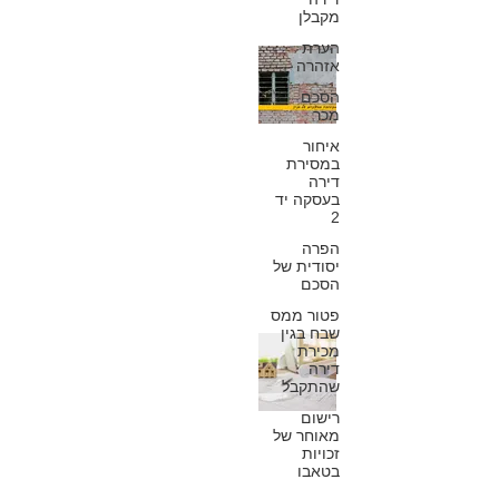
מקבלן
הערת
אחריות יזם לתיקון
אזהרה
הסכם
אריחים שנפלו
מכר
מהקיר החיצוני של
איחור
במסירת
בניין
דירה
בעסקה יד
2
כפיר חיון, עורך דין
30 במרץ 2020
הפרה
יסודית של
הסכם
פטור ממס
שבח בגין
הזכות לקורת גג
מכירת
דירה
יבשה – מספר
שהתקבל
רישום
גורמים שמשפיעים
מאוחר של
זכויות
על תיקון ליקויים
בטאבו