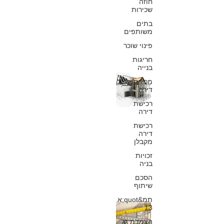
חוזה
ונזילות
שכירות
בתים
כפיר חיון, עורך דין
משותפים
16 באפר׳ 2019
פינוי שוכר
חריגות
בנייה
תיקון ליקויים
מכירת
דירה
ונזילות שחוזרים
רכישת
דירה
על עצמם בבית
רכישת
המשותף
דירה
מקבלן
כפיר חיון, עורך דין
זכויות
12 באפר׳ 2019
בניה
הסכם
שיתוף
תמ&quot;א
רטיבות, נזילות
13
הצמדת גג