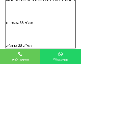
תמ"א 38 גבעתיים
תמ"א 38 הרצליה
WhatsApp
התקשרו לנייד
תמ"א 38 חולון
כפיר חיון, עורך דין
מקרקעין
|
נדל"ן
|
התחדשות
תמ"א 38 רמת גן
עירונית | תמ"א 38
|
תכנון ובניה
|
שכירות
|
בתים משותפים
|
מיסוי