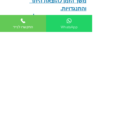
משך הזמן להוצאת היתר 
והתנגדויות.
הרוב הדרוש מקרב בעלי הדירות 
לכל פרויקט.
WhatsApp
התקשרו לנייד
לקריאת המאמר
תמ"א 38, התחדשות עירונית
כפיר חיון, עורך דין
מקרקעין
|
נדל"ן
|
התחדשות
עירונית | תמ"א 38
|
תכנון ובניה
|
שכירות
|
בתים משותפים
|
מיסוי
מקרקעין
| אזרחי