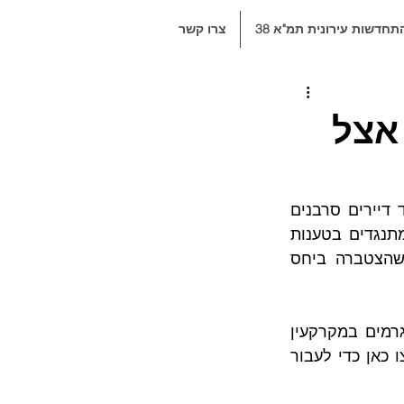
תחדשות עירונית תמ"א 38
צרו קשר
אצל
בשל התמקדות בטיעונים חלשים ולא רלוונטיים – ההליך המשפטי שמתנהל כנגד דיירים סרבנים 
מסתיים (במרבית המקרים) לאחר דיון אחד. הסיבה לכך נעוצה בהתמקדות של מתנגדים בטענות 
שאינן מהוות טעם סביר להתנגדות לפי החקיקה הרלוונטית והפסיקה הענפה שהצטברה ביחס 
ישנם שני סוגים של מתנגדים לפרויקטים מסוג התחדשות עירונית – מתנגדים שגרמים במקרקעין 
גובלים ומתנגדים שהם בעלי זכויות במקרקעין בהם עתיד להתבצע הפרויקט (לחצו כאן כדי לעבור 