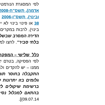
לפי המסגרת הנורמטיבית,
אדמה), תשס"ח-2008
ובינוי), תשס"ו-2006
(
38
בינוי), לרבות במקרים
בלתי סביר"
. לחצו למ
כלל  שלישי – המפקח
ממנו – יש להקדים ולב
בהתאם למכלול נסיבו
09.07.14)].