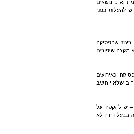
של זכויות בנייה וכיוצא בזה טענות תכנוניות – יש להעלות בפני גופי התכנון. לעומת זאת, נושאים 
קניינים כמו פגיעה בכיווני אוויר, הקטנת שטח דירה, העדר שוויון בתמורות וכו' – יש להעלות בפני 
לא מעט בעלי דירות ממקדים את טענותיהם בפגמים שהם איתרו בהסכם התמ"א, בעוד שהפסיקה 
הרלוונטית לעניין קובעת בפירוש שהדיון בהתנגדות אצל המפקח אינו המקום לביצוע מקצה שיפורים 
על כן, חשוב להתמקד ולהוכיח את הסוגיות שהוגדרו בחקיקה הרלוונטית ובפסיקה כאירועים 
סירוב שלא ייחשב 
ויובהר, למרות שלפי הפסיקה רשימת המקרים המעוגנת בחוק אינה רשימה סגורה – יש להקפיד על 
כך שטעמי ההתנגדות יעלו בקנה אחד עם המדיניות המשפטית שמגדירה מתי פגיעה בבעל דירה לא 