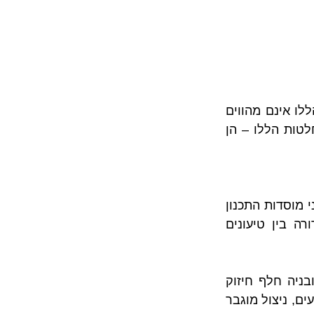
מוסדות התכנון אינם דנים בנושאים קניינים, כך שהחלטות ופסקי דין של הגופים הללו אינם מהווים 
מעשה דין ואינם בעלי תוקף קנייני (גם אם ישנה התייחסות לנושאים קנייניים בהחלטות הללו – הן 
 יש למצות בפני מוסדות התכנון 
(ועדה מקומית, ועדת ערר בית משפט לעניינים מנהליים) ויש לבצע הבחנה ברורה בין טיעונים 
על כן, טענות הנוגעות לתכנון חלופי, צורך בביצוע פרויקט פינוי בינוי או הריסה ובניה חלף חיזוק 
מבנים, אי עמידה בהוראות התמ"א, קידום תכנון שמטיב עם הנהנים על חשבון הנפגעים, ניצול מוגבר 