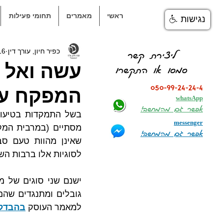
ראשי
מאמרים
תחומי פעילות
נגישות
כפיר חיון, עורך דין
16 באוק׳ 
ליצירת קשר
עשה ואל 
סמסו או התקשרו
050-99-24-24-4
המפקח על
whatsApp
אפשר גם מהמחשב!
messenger
אפשר גם מהמחשב!
לסוגיות אלו ברבות השנ
למאמר העוסק 
בהבדלי