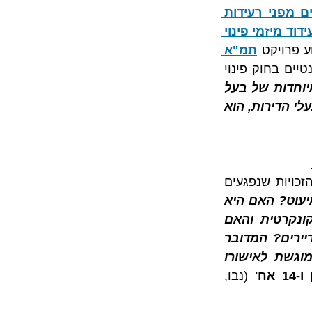
לחוק המקרקעין (חיזוק בתים משותפים מפני רעידות 
לחוק פינוי ובינוי (עידוד מיזמי פינוי 
ע פרויקט 
תמ"א 
 או פינוי בינוי לא ייחשב כבלתי סביר (חוק חיזוק מבנים מפנה לסעיפים הרלוונטיים בחוק פינוי 
"קיימות נסיבות אישיות מיוחדות של בעל 
הדירה המסרב שבשלהן ביצוע עסקת הפינוי ובינוי, בתנאים שסוכמו עם שאר בעלי הדירות, הוא 
לפי הפסיקה, בטרם יאושר הסכם לביצוע פרויקט תמ"א 38 חרף התנגדות בעלי הזכויות שנפגעים 
"האם התוכנית פוגעת באופן מהותי בזכויותיו של המיעוט? האם היא 
התקבלה בחוסר תום לב או בניגוד עניינים? האם הוצגה תוכנית חלופית קונקרטית והאם 
גלומים בזו יתרונות שאין בהסכם שהוצג לאישור? האם נשמר השוויון בין הדיירים? המדובר 
ברשימת שיקולים לא ממצה וכמובן שעל המפקח לשקול את התוכנית שמוגשת לאישורו 
אח'
 (נבו, 