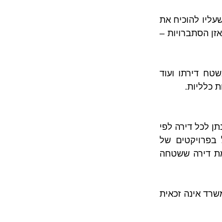
על כן, בעל דירה אינו יוצא ידי חובה בהעלאת טענות התנגדות כלליות וסתמיות, כך שעליו להוכיח את 
טעמי ההתנגדות בהתאם לנטל ההוכחה והשכנוע הרובץ לפתחו במשפט האזרחי (מאזן הסתברויות – 
אי לכך, בעל דירה שטוען לחוסר שוויון בתמורות, לחסימת כיווני אוויר, פגיעה בשטח דירתו ועוד 
 כלליות.
ככלל, נקבע כי השוויון  בין התמורות צריך להיות מהותי ולא כמותי, כך שהתמורה תינתן לכל דירה לפי 
חלקה היחסי ברכוש המשותף ולאו דווקא באופן אחיד. מכאן, שהשוויון שהונחל בפרויקטים של 
התחדשות עירונית מאפשר ליתן לדירה ששטחה 120 מ"ר תמורה גדולה יותר לעומת דירה ששטחה 
מנגד, נקבע בפסיקה כי יחידת דיור שאינה מוגדרת כדירת מגורים, אלא כמחסן או משרד אינה זכאית 