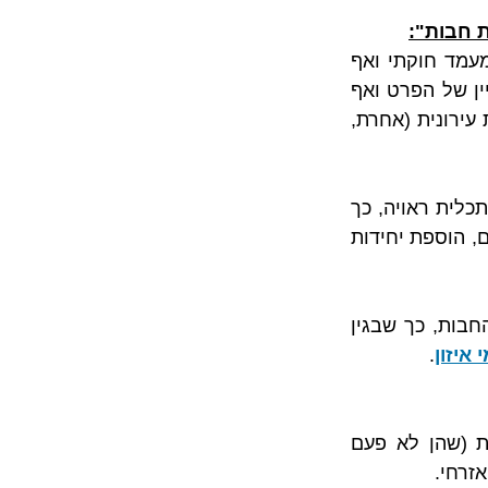
ת חבות":
, כך שהיא בעלת מעמד חוקתי ואף 
ראויה להגנה מיוחדת. מנגד, חוק חיזוק מבנים וחוק פינוי בינוי פוגעים בזכויות הקניין של הפרט ואף 
מורידים משמעותית את הרוב הדרוש מקרב בעלי הדירות לביצוע פרויקט התחדשות עירונית (אחרת, 
על כן, הגישה הרווחת כיום מצודדת בפגיעה בזכות הקניינית כשהיא מדתית ולצורך תכלית ראויה, כך 
שנכון להתיר פגיעה שכוללת עבודות ברכוש המשותף, הרחבת דירות, הוספת ממ"דים, הוספת יחידות 
ואולם, לצד החלשת ההגנה הקניינית ישנה הגנה נוספת שלא נחלשה והיא הגנת החבות, כך שבגין 
איזון
.
בלא מעט מקרים, בעלי הדירות שמתנגדים לביצוע הפרויקט מעלים טענות רבות (שהן לא פעם 
זרחי.