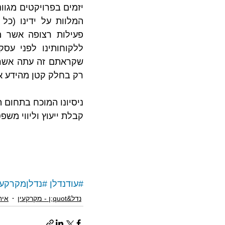
רק בחלק קטן מהידע או
קבלת ייעוץ וליווי משפ
#עודנדלן
#נדלןמקרקעי
נדל&quot;ן - מקרקעין
איח