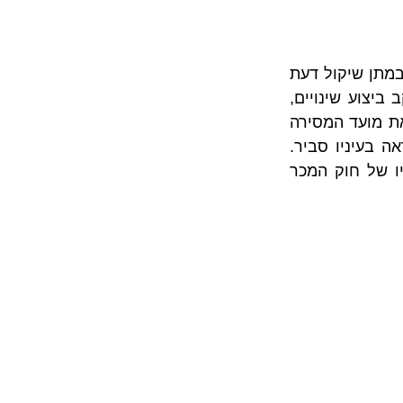
מאופיינים בפערי כוחות בין הצדדים ובמתן שיקול דעת 
רחב למוכר. לכן, נקל לראות מדוע גם במקרה שלפנינו, דחיית מועד המסירה עקב ביצוע שינויים, 
ישנה העדפה ברורה לטובת המוכר בניסוח סעיפי ההסכם המאפשרים את דחיית  את מועד המסירה 
באופן אוטומטי ב- 90 יום בגין ביצוע שינויים או לחלופין בכל פרק זמן אחר שיראה בעיניו סביר. 
אולם, לצד סעיפים אלו עולה השאלה האם הדחייה עולה בקנה אחד עם הוראותיו של חוק המכר 