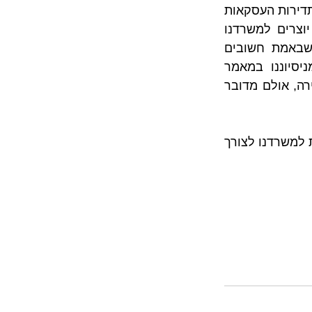
יזמים בפרויקטים מגוונים החל מהשלבים הראשונים ועד לסיומם. היקף פעילותינו, תדירות העסקאות 
המלוות על ידינו (כל פרויקט כולל בדרך כלל עשרות עסקאות למכירת דירות) יוצרים למשרדנו 
פעילות רצופה אשר משמרת את הידע שנצבר אצלנו ואת התאמתנו לנושאים שבאמת חשובים 
ללקוחותינו לפני עסקה במקרקעין ולאחריה. כך למשל, ביכולתכם להתרשם מניסיוננו במאמר 
שקראתם זה עתה אשר משקף מכלול סוגיות ונושאים הנובעים מאיחור במסירת דירה, אולם מדובר 
ניסיונו המוכח בתחום המקרקעין עומד לרשותכם בכל עת, כך שהנכם מוזמנים לפנות למשרדנו לצורך 