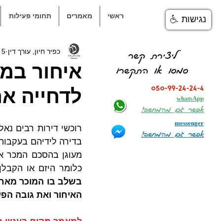
ראשי
מאמרים
תחומי פעילות
נגישות
כפיר חיון, עורך דין
5 באפר׳ 2018
ליצירת קשר
איחור במס
סמסו או התקשרו
050-99-24-24-4
לדחייה אר
whatsApp
אפשר גם מהמחשב!
messenger
אפשר גם מהמחשב!
כלומר היזם או הקבלן
האיחור ואת גובה הפיצ