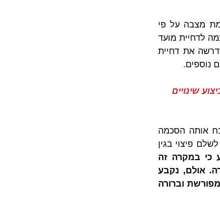
בהמשך, מתואר בפסק הדין כי הרוכשים ביקשו לבצע בדירה מספר שינויים לעומת מצבה על פי 
המפרט הטכני ותוכניות המכר שצורפו לדירה. אולם בין הצדדים לא נחתם כתב הסכמה לדחיית מועד 
מסירת הדירה וכן לא הוסכם על מועד ספציפי לדחיית המסירה, אלא שהנתבעת דרשה את דחיית 
צוע שינויים 
במקרה זה, בית המשפט דחה את טענת הנתבעת לפיה מועד המסירה ידחה לנוכח אותה הסכמה 
חוזית המעוגנת בהסכם המכר, שכן מדובר בתניית פטור שנועדה למנוע מהנתבעת לשלם פיצוי בגין 
לכן, נקבע כי במקרה זה 
התנאי החוזי שעליו הסתמכה הנתבעת אינו מאפשר לדחות את מועד המסירה. אולם, נקבע 
בנוסף כי יתכנו מקרים בהם מועד המסירה ידחה כדין, ובלבד שמדובר בדחייה מפורשת וברורה 