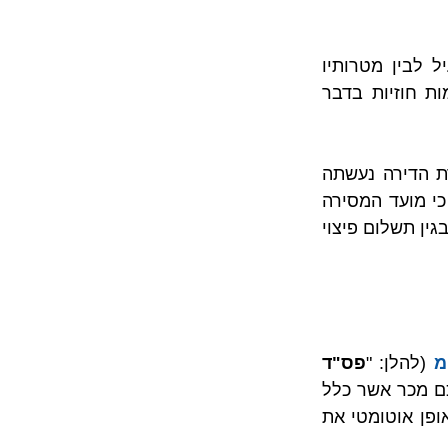
לפיכך, עולה השאלה כיצד יש לאזן, אם בכלל, בין פערי הכוחות המתוארים לעיל לבין מטרותיו 
והוראותיו המחייבות של חוק המכר (דירות), ובכך למעשה לקבוע סייגים להסכמות חוזיות בדבר 
בסדרת פסקי דין בהן נדונו תוקפן של ההסכמות החוזיות הדוחות את מועד מסירת הדירה נעשתה 
הפרדה על ידי בית המשפט בין הסכמות חוזיות אשר קובעות באופן ברור ומפורש כי מועד המסירה 
יידחה בשל ביצוע שינויים לבין הסכמות חוזיות אשר מהוות מעין תניית פטור מחבות בגין תשלום פיצוי 
 (להלן: "
פס"ד 
") נדונו עובדות המקרה אשר יתוארו בקצרה כך. בין הצדדים לעיל נחתם הסכם מכר אשר כלל 
סעיף המקנה למוכרת – הנתבעת, חב' ספייס יזמות בע"מ, את האפשרות לדחות באופן אוטומטי את 