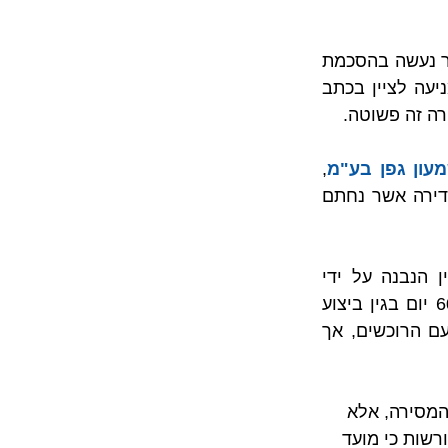
בפס"ד שמש צוין, באמרת אגב, כי אין מניעה לדחות את מועד המסירה כל עוד הדבר נעשה בהסכמת 
הצדדים, ובלבד שצוין באופן מפורש וברור מועד המסירה הנדחה. כן צוין  כי אין מניעה לציין בכתב 
ה זה פשוטה.
, 
נדרש בית המשפט להכריע שאלת תוקפו של כתב הסכמה לדחיית מועד מסירת הדירה אשר נחתם 
לפי עובדות המקרה עולה כי בין הצדדים נחתם הסכם מכר ביחס לדירה בבניין הנבנה על ידי 
הנתבעת, כשבמסגרת זו ניתנה לנתבעת האפשרות לדחות את מועד המסירה ב- 60 יום בגין ביצוע 
שינויים. יש לציין כי, במעמד החתימה על הסכם המכר צורפה תכנית שינויים מטעם הרוכשים, אך 
מסירה, אלא 
שות כי מועד 