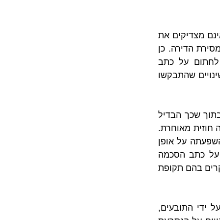
לטענת התובעים, השינויים הנוספים שהתבקשו על ידם הם שינויים מינוריים אשר אינם מצדיקים את 
דחיית מסירה הדירה לידיהם, ובתוך שאינם מצדיקים את צמצום תקופת האיחור במסירת הדירה. כן 
העלו התובעים טענות ביחס לחוסר תום לבה של הנתבעת עת ביקשה מהם לחתום על כתב 
ההסכמה. מנגד, הנתבעת טענה כי יש לדחות את מועד המסירה מכיוון שמדובר בשינויים שהתבקשו 
תחילה, בית המשפט סקר את המסגרת הנורמטיבית החלה על המקרה שלפנינו, ובתוך שכך הבדיל 
בין הלכת שמש לעיל שעסקה בתניית פטור לבין המקרה שלפנינו בו מדובר בהסכמה חוזית מאוחרת. 
בנוסף, בית המשפט התייחס לתופעת פערי הכוחות אשר ידועה מזה זמן רב, וכן להשפעתה על אופן 
קבלת ההחלטות מצד הקונים. לנוכח זאת, צוין בפסק הדין כי חתימת הרוכשים על כתב הסכמה 
לדחיית מועד מסירת הדירה אינה חזות הכל, ועל כן ייתכן כי בית המשפט יתערב במקרים בהם תקופת 
כחלק מהשיקולים שערך בית המשפט נלקחו בחשבון היקף השינויים שהתבקשו על ידי התובעים, 