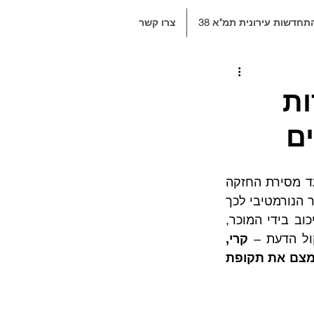
תחדשות עירונית תמ"א 38
צרו קשר
ות
ים
רוכשי דירות רבים נאלצים להתמודד מול דרישות מצד יזמים / קבלנים לדחיית מועד מסירת החזקה 
בדירה לידיהם בעקבות שינויים שנעשו בדירה לפי בקשתם. במרבית המקרים, המקור הנורמטיבי לכך 
מעוגן בהסכם המכר אשר מותיר את שיקול הדעת לגבי דחיית המסירה ומשך העיכוב בידי המוכר, 
ול הדעת – 
קרי, 
בשלב בו המוכר מאחר במסירת הדירה, כך שלמעשה דחיית המסירה נועדה לצמצם את תקופת 