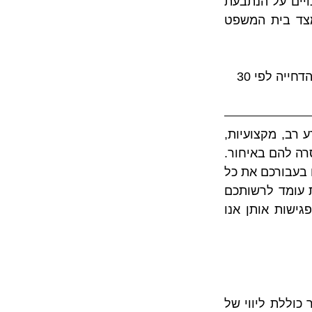
מועד בקשתם והסכמת הצדדים לדחיית מועד המסירה. מנגד, נבחנה השפעת השינויים על הנתבעת 
ועל העיכוב שנגרם בהשלמת הבנייה בעטיים. עם זאת, במקרה דנן ההתערבות מצד בית המשפט 
משכך, הוחלט בסופו של דבר כי לאחר בחינת טענות הצדדים יש לקבוע את תקופת הדחייה לפי 30 
כעורכי דין המוצר אותו אנו מספקים הוא שירות אשר ניתן ללקוחותינו באמצעות ידע רב, מקצועיות, 
איכות וניסיון מוכח שנצברו במשרדנו בליווי של רוכשי דירות מקבלן אשר דירתם נמסרה להם באיחור. 
כמשרד העוסק באופן ייחודי וממוקד בתחום המקרקעין על רבדיו השונים אנו מרכזים בעבורכם את כל 
הפתרונות והידע הנחוצים לכם לאורך כל שלביה של עסקה במקרקעין - כשכל זאת עומד לרשותכם 
כבר מהרגע הראשון לאחר פנייתכם למשרדנו אשר נמשך בנוסף על פני מספר פגישות אותן אנו 
את ניסיונו הרב רכשנו באמצעות פעילות ענפה ואינטנסיבית בתחום המקרקעין אשר כוללת ליווי של 