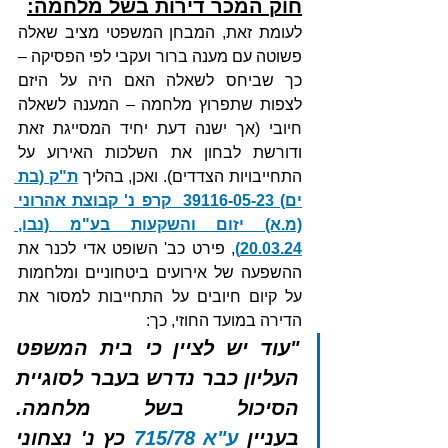
חוק המכר דירות בשל מלחמה:
לעומת זאת, המבחן המשפטי מציב שאלה 
פשוטה עם מענה ברור ועקבי לפי הפסיקה – 
כך שביחס לשאלה האם היה על היזם 
לצפות שתפרוץ מלחמה – המענה לשאלה 
חיובי (אך ישנה דעת יחיד המסייגת זאת 
ודורשת לבחון את השלכות האירוע על 
התחייבויות הצדדים). ואכן, בהליך 
ת"ק (בת 
ים) 39116-05-23  קרפ נ' קבוצת אהרוני 
(מ.א) יזום והשקעות בע"מ (נבו, 
20.03.24)
, פירט כב' השופט אדי לכנר את 
ההשפעה של אירועים ביטחוניים ומלחמות 
על קיום חיובים על התחייבות למסור את 
הדירה במועד החוזי, כך:
"עוד יש לציין כי בית המשפט 
העליון כבר נדרש בעבר לסוגיית 
הסיכול בשל מלחמה. 
בעניין 
ע"א 715/78
 כץ נ' נצחוני 