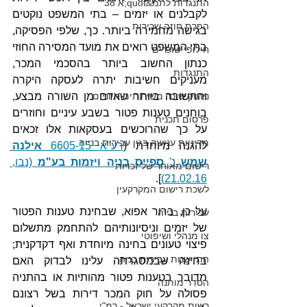
התנגדות לתמ&quot;א 38
לקבלנים או יזמים – בתי המשפט נוקטים 
הפרת חוזה שכירות
בגישה מחמירה ביותר. כך, שלפי הפסיקה, 
בתי המשפט רואים את מועד המסירה החוזי 
חילופי שוכרים
כנתון החשוב ביותר בהסכמי המכר, 
התנגדות
מעניקים חשיבות יתרה לעסקה היקרה 
והחשובה ביותר שאדם מן השורה מבצע, 
ניתוק שוכר משירותים חיוניים
בוחנים טענות פטור בשבע עיניים וחוזרים 
פרסום תכנית
על כך שהרוכשים בעסקאות אלו זכאים 
מדיניות ענישה בגין עבירות בנייה
להגנה מיוחדת (
רע"א 6605-15 
אילנה 
שמש
 נ' 
ספייס בניה ויזמות בע"מ
 (נבו, 
רישום מאוחר של זכויות
].
21.02.16)
לשכת רישום המקרקעין
על כן, ברור אפוא, שבחינת טענות הפטור 
עבירות בנייה
של יזמים וניסיונותיהם להתחמק מתשלום 
צו מנהלי ושיפוטי
פיצוי טעונים בחינה מיוחדת ואף דקדקנית; 
התיישנות עבירות בניה
בחינה שבמסגרתה עלינו לבדוק האם 
מדובר בטענות פטור מהותיות או בהתניה 
הסדר מותנה
פסולה על חוק המכר דירות בשל רצונם 
רשות מקרקעי ישראל - רמ"י