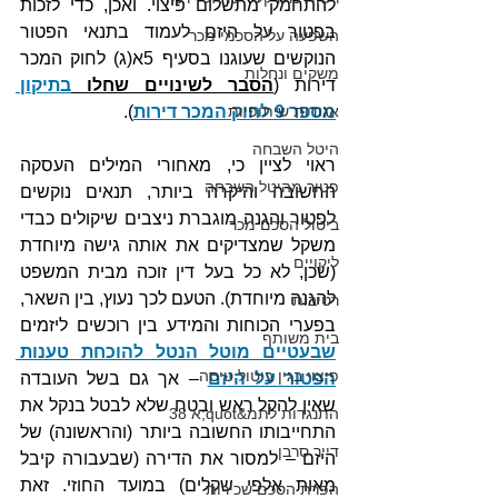
להתחמק מתשלום פיצוי. ואכן, כדי לזכות 
בפטור על היזם לעמוד בתנאי הפטור 
השפעה על הסכמי מכר
הנוקשים שעוגנו בסעיף 5א(ג) לחוק המכר 
משקים ונחלות
דירות (
הסבר לשינויים שחלו 
בתיקון 
מספר 9 לחוק המכר דירות
).
אגודות שיתופיות
היטל השבחה
ראוי לציין כי, מאחורי המילים העסקה 
פטור מהיטל השבחה
החשובה והיקרה ביותר, תנאים נוקשים 
לפטור והגנה מוגברת ניצבים שיקולים כבדי 
ביטול הסכם מכר
משקל שמצדיקים את אותה גישה מיוחדת 
ליקויים
(שכן, לא כל בעל דין זוכה מבית המשפט 
להגנה מיוחדת). הטעם לכך נעוץ, בין השאר, 
רטיבות
בפערי הכוחות והמידע בין רוכשים ליזמים 
בית משותף
שבעטיים מוטל הנטל להוכחת טענות 
פיצוי בגין ביטול טיסה
הפטור על היזם
 – אך גם בשל העובדה 
שאין להקל ראש ובטח שלא לבטל בנקל את 
התנגדות לתמ&quot;א 38
התחייבותו החשובה ביותר (והראשונה) של 
דייר סרבן
היזם – למסור את הדירה (שבעבורה קיבל 
מאות אלפי שקלים) במועד החוזי. זאת 
הפרת הסכם שכירות