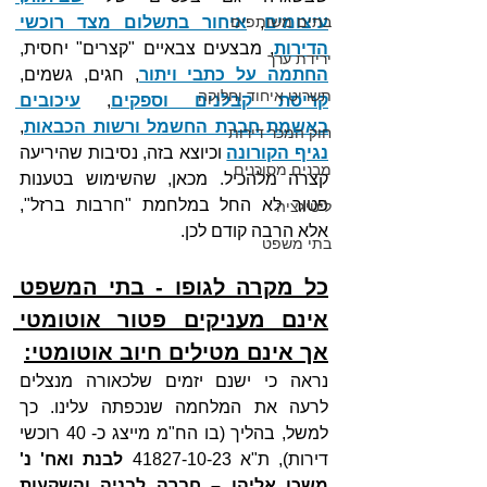
עיצומים
, 
איחור בתשלום מצד רוכשי 
בתים משותפים
הדירות
, מבצעים צבאיים "קצרים" יחסית, 
ירידת ערך
החתמה על כתבי ויתור
, חגים, גשמים, 
תשריט איחוד וחלוקה
קריסת קבלנים וספקים
, 
עיכובים 
באשמת חברת החשמל ורשות הכבאות
, 
חוק המכר דירות
נגיף הקורונה
 וכיוצא בזה, נסיבות שהיריעה 
מבנים מסוכנים
קצרה מלהכיל. מכאן, שהשימוש בטענות 
פטור לא החל במלחמת "חרבות ברזל", 
ליטיגציה
אלא הרבה קודם לכן.
בתי משפט
כל מקרה לגופו - בתי המשפט 
אינם מעניקים פטור אוטומטי 
אך אינם מטילים חיוב אוטומטי:
נראה כי ישנם יזמים שלכאורה מנצלים 
לרעה את המלחמה שנכפתה עלינו. כך 
למשל, בהליך (בו הח"מ מייצג כ- 40 רוכשי 
דירות), ת"א 41827-10-23 
לבנת ואח' נ' 
משכן אליהו – חברה לבניה והשקעות 