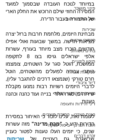
במיוחד לנוכח העובדה שבסמוך למועד 
פינוי מושכר
המסירה החוזי שילם הרוכש את החלק הארי 
של התמורה בעבור הדירה.
חוק המכר דירות
שכירות
מבחינת היזמים, מלחמת חרבות ברזל יצרה 
סכסוכי שכנים
מציאות חדשה. במשך שבועות ואולי אפילו 
חודשים הוכרז מצב מיוחד בעורף, עשרות 
בתים משותפי
אלפי ישראלים גויסו בצו 8 לתקופה 
תיקון ליקויים
ממושכת, הוטל סגר על השטחים, צומצמו 
היתרי עבודה לפועלים מהשטחים, הוטל 
עסקאות נוגדות
חרם טורקי (שנמצאו דרכים להתגבר עליו), 
דיור ציבורי
לדברי היזמים רשויות רבות נמנעו מקבלת 
נטיעה במקרקעי הזולת
שירותים, סגרו אתרי בנייה ועוד כהנה וכהנה 
טענות.
דיני תיירות ותעופה
הגנת הצרכן - החזרת מוצרים
לעומת זאת, עלינו לזכור כי האיחור במסירת 
הדירות ידוע כ- 
"מכת מדינה"
 מזה עשרות 
הגנת הצרכן - ביטול עסקה
שנים, כי יזמים העלו טענות לפטור כעניין 
זכרון דברים
שבשגרה גם בעטיים של 
שביתות, 