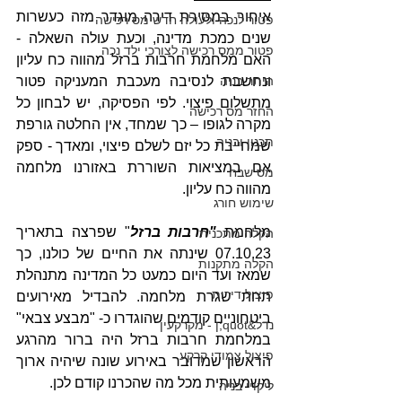
איחור במסירת דירה מוגדר מזה כעשרות 
פטור לנכה ולעולה חדש מס רכישה
שנים כמכת מדינה, וכעת עולה השאלה - 
פטור ממס רכישה לצורכי ילד נכה
האם מלחמת חרבות ברזל מהווה כח עליון 
היתר בניה
ונחשבת לנסיבה מעכבת המעניקה פטור 
מתשלום פיצוי. לפי הפסיקה, יש לבחון כל 
החזר מס רכישה
מקרה לגופו – כך שמחד, אין החלטה גורפת 
תכנון ובניה
שמחייבת כל יזם לשלם פיצוי, ומאדך - ספק 
אם במציאות השוררת באזורנו מלחמה 
מס שבח
מהווה כח עליון.
שימוש חורג
מלחמת 
"חרבות ברזל
" שפרצה בתאריך 
הקלה מתכנית
07.10.23 שינתה את החיים של כולנו, כך 
הקלה מתקנות
שמאז ועד היום כמעט כל המדינה מתנהלת 
פיצול דירות
תחת שגרת מלחמה. להבדיל מאירועים 
ביטחוניים קודמים שהוגדרו כ- "מבצע צבאי" 
נדל&quot;ן - מקרקעין
במלחמת חרבות ברזל היה ברור מהרגע 
פיצול צמודי קרקע
הראשון שמדובר באירוע שונה שיהיה ארוך 
משמעותית מכל מה שהכרנו קודם לכן.
ליקויי בניה