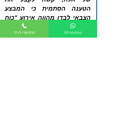
הטענה הסתמית כי המבצע 
הצבאי לבדו מהווה אירוע "כוח 
עליון" הפוטר אותה מאחריות. 
WhatsApp
התקשרו לנייד
הנתבעת לא הצליחה להוכיח 
כיצד המבצע שינה באופן מהותי 
את התחייבויותיה החוזיות ופגע 
קשות ביכולתה לעמוד בהן.
 38.   לסיכום נקודה זו, על אף 
האמור בעניין כץ, ההלכה 
העדכנית יותר שנפסקה ברגב 
נוטה יותר לכיוון של אי שלילה 
אוטומטית של טענת סיכול בשל 
מלחמה, ומחייבת בחינה 
פרטנית של נסיבות המקרה 
והשלכותיו המעשיות. כאשר 