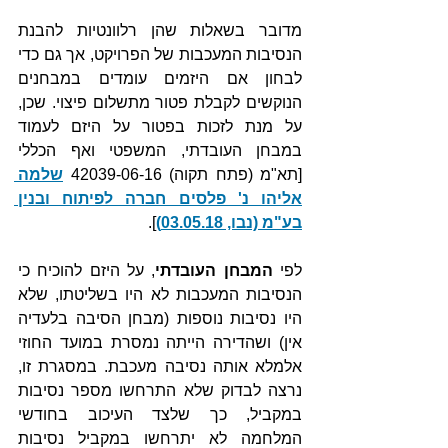
מדובר בשאלות שהן רלוונטיות להבנת 
הנסיבות המעכבות של הפרויקט, אך גם כדי 
לבחון אם היזמים עומדים במבחנים 
הנוקשים לקבלת פטור מתשלום פיצוי. שכן, 
על מנת לזכות בפטור על היזם לעמוד 
במבחן העובדתי, המשפטי ואף הכללי 
[תא"מ (פתח תקוה) 42039-06-16 
שלמה 
אליהו נ' פלסים חברה לפיתוח ובנין 
בע"מ (נבו, 03.05.18)
].
לפי 
המבחן העובדתי
, על היזם להוכיח כי 
הנסיבות המעכבות לא היו בשליטתו, שלא 
היו נסיבות נוספות (מבחן הסיבה בלעדיה 
אין) ושהדירה הייתה נמסרת במועד החוזי 
אלמלא אותה נסיבה מעכבת. במסגרת זו, 
נרצה לבדוק שלא התרחשו מספר נסיבות 
במקביל, כך שלצד העיכוב בחודשי 
המלחמה לא יתרחשו במקביל נסיבות 