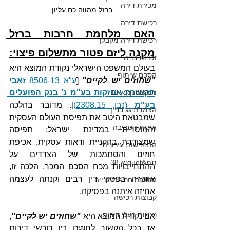
מכירת דירה
ברזל מהווה כח עליון
רכישת דירה
האם מלחמת חרבות ברזל 
רכישת דירה מקבלן
מקנה ליזם פטור מתשלום פיצוי:
זכויות בניה
בעולם המשפט הישראלי נקודת המוצא היא 
הסכם שיתוף
"שחוזים יש לקיים"
 [
ע"א 8506-13 
זאבי 
תקשורת אחזקות בע"מ נ' בנק הפועלים 
תמ&quot;א 13
בע"מ
 (נבו, 2308.15)
]. מדובר בהלכה 
הצמדת גג בניין
שמבטאת היטב את תפיסת העולם העסקית 
איכות הסביבה
והמוסרית במדינת ישראל; תפיסה 
שמצודדת בהקניית ודאות עסקית, אכיפת 
התחדשות עירונית
חוזים והסתמכות של הצדדים על 
תמ&quot;א 38
ההתחייבויות מכח הסכם המכר. הלכה זו, 
אוזכרה בפסקי דין רבים וקנתה לעצמה 
הכשרת חריגות בנייה
אחיזה איתנה בפסיקה.
קבוצות רכישה
נציגות בעלי דירות
אם נקודת המוצא היא 
"שחוזים יש לקיים"
, 
אז בכל הקשור לחוזים בין רוכשי דירות 