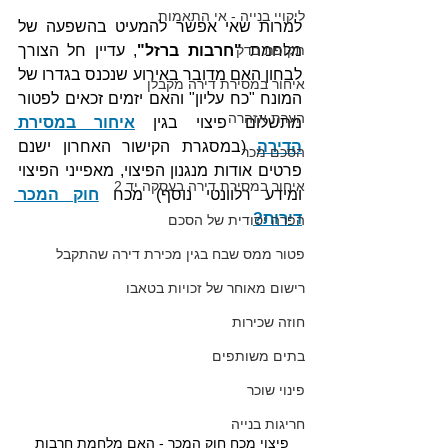
ליקויי בנייה - אי התאמות
למרות שאי אפשר להמעיט בהשפעה של 
מלחמת 
תקופת בדק
"חרבות ברזל"
, עדיין חל הצורך 
לבחון האם מדובר באירוע שנכנס בגדרו של 
איחור במסירת דירה מקבלן
המונח "כח עליון" והאם יזמים זכאים לפטור 
הערת אזהרה
מתשלום פיצוי בגין 
איחור במסירת 
הדירה
 (במסגרת הקישור האחרון ישנם 
הסכם מכר
פרטים אודות מנגנון הפיצוי, מאפייני הפיצוי 
איחור במסירת דירה בעסקה יד 2
ומידע רלוונטי נוסף) מכח 
חוק המכר 
דירות?
הפרה יסודית של הסכם
פטור ממס שבח בגין מכירת דירה שהתקבל
רישום מאוחר של זכויות בטאבו
חוזה שכירות
בתים משותפים
פינוי שוכר
חריגות בנייה
פיצוי מכח חוק המכר - האם מלחמת חרבות 