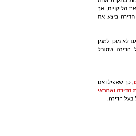
 התגלעה מחלוקת בעקבות הופעתם של סימני רטיבות בתקרת אחת 
הדירות. בעקבות אותם סימני רטיבות בעל הדירה פנה לשכן שמעליו וביקש לתקן את הליקויים, אך 
האחרון ביקש חוות דעת של אינסטלטור או של איש מקצוע אחר. לבסוף, בעל הדירה ביצע את 
כעת בעל הדירה שהמקור לליקויים מגיע מדירתו מסרב לבצע עבודות נוספות. הוא גם לא מוכן לממן 
ולשאת על חשבונו בעלויות תיקון נוספות. מהו הדין במקרה שכזה? ומה בעל הדירה שסובל 
, כך שאפילו אם 
יזם שבנה ומכר את הדירה ואחראי 
 בעל הדירה.