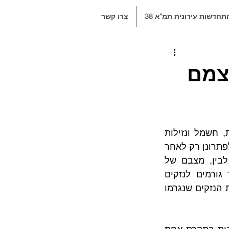
תחדשות עירונית תמ"א 38
צרו קשר
עצמם
כיצד על בעלי דירות בבית משותף לפעול כאשר מתגלים ליקויים, בעיות רטיבות, חשמל ונזילות 
בדירתם. החיים המשותפים בבנייני מגורים יוצרים לא אחת מחלוקות אשר מגיעות לפתרונן רק לאחר 
שמוגשת תביעות לבתי משפט, ולעתים רק לאחר שניתן פסק דין בעניינן. בין לבין, מצבם של 
הליקויים שבעטיים נפתחו הליכים משפטיים מתפשטים ומחמירים, ובתוך שכך גורמים לנזקים 
נוספים. כעת, עולה שאלה נוספת, כיצד יכול אותו בעל דירה שנפגע מכך לתבוע את הנזקים שנגרמו 