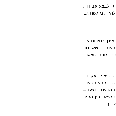
מנגד, בעל דירה שרואה עצמו נפגע מהתנהלות לא אחראית ורשלנית שהובילה אותו לבצע עבודות 
תיקון שלא היה בהן צורך יכול לתבוע את נזקיו מכח דיני הנזיקין. תביעה דומה יכולה להיות מוגשת גם 
אמנם, נקבע שחוות הדעת אינן בגדר מדע מדויק ושאי דיוקים וטעויות שהתגלו בהן אינן מסירות את 
האחריות לתיקון הליקויים. אולם, יש לעשות כל שניתן כדי להימנע מכך. מלבד העובדה שאבחון 
ואיתור שגוי של מקור הליקוי יוצר אי נעימות לבעל הדירה שנדרש לבצע את התיקונים, גורר הוצאות 
 שאוזכרה לעיל, התביעה הוגשה על ידי בעל דירה שדרש פיצוי בעקבות 
אבחון ואיתור שגוי של המקור הליקוי. באותו מקרה המומחה שמונה על ידי בית המשפט קבע בטעות 
שהמקור לבעיות הרטיבות נמצא בדירת התובע, אך לאחר שהעבודות על פי חוות הדעת בוצעו – 
הליקויים לא נעלמו. וכך, רק לאחר מכן התגלה שצריך בכלל לתקן את האדנית שנמצאת בין הקיר 
ותף.