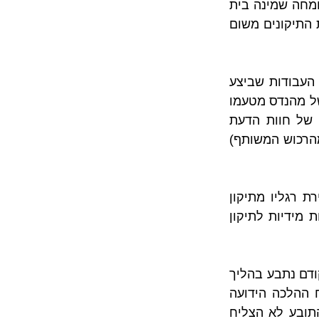
בעקבות זאת, הוגשה תביעה כנגד בעל הדירה שדרש את ביצוע התיקונים וכנגד המומחה שמינה בית 
המשפט. במקביל, גם הנתבע הגיש תביעה נגדית כנגד התובע אשר סירב לבצע את התיקונים משום 
לטענת התובע, בעל הדירה שבדירתו בוצעו התיקונים, הוא זכאי להחזר כספי בגין העבודות שביצע 
ולפיצוי בגין אי הנעימות שנגרמה לו. לצורך הוכחת טענותיו התובע הציג חוות דעת של מהנדס מטעמו 
אשר מוכיחה לכאורה את טענותיו. בית המשפט קיבל את הממצאים העובדתיים של חוות הדעת 
(המקור לליקויים), אך דחה את קביעת סיווגו של המקור (האם האדנית היא חלק מהרכוש המשותף) 
לעומת זאת, בתביעה הנגדית הדרישה הייתה שהתובע ישלם פיצוי נוסף בשל גרירת רגליו מתיקון 
הליקויים בדירתו (שלפי חוות הדעת הנגדית היא המקור להם), וכן שינקוט בפעולות מידיות לתיקון 
בית המשפט התייחס לטענות הצדדים, מינה מומחה חדש מטעמו (שכן המומחה הקודם נתבע בהליך 
הנוכחי), וקבע כי הליקויים שיש לתקנם נמצאים ברכוש המשותף. עם זאת, ולנוכח ההלכה הידועה 
לפיה אין לראות בחוות הדעת מדע מדויק נדחתה תביעתו לפיצויים. עוד נקבע שהתובע לא הצליח 