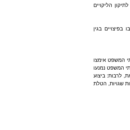
להוכיח שחוות הדעת הקודמת הייתה שגויה ושלא היה צורך לבצע את העבודות לתיקון הליקויים 
היות שתיקון הרכוש המשותף אינו נמצא באחריות התובע נדחתה התביעה לחייבו בפיצויים בגין 
קריאה וניתוח של פסקי הדין העדכניים הקיימים בנושא מחזקים את המסקנה כי בתי המשפט אימצו 
את גישה מחמירה באשר לאחריותו של בעל דירה לתקן ליקויים שנובעים מדירתו. בתי המשפט נמנעו 
בדרך כלל לפטור בעל דירה מאחריות זו גם אם הועלו טענות שמבחינתו מצדיקות זאת, לרבות: ביצוע 
עבודות מטעם בעל הדירה שסובל מהליקויים שהובילו לכך, הוצאת חוות דעת והנחיות שגויות, הטלת 