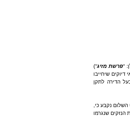
: "
פרשת מזיג
") 
נקבע כי חוות הדעת של המומחה אינה בגדר "מדע מדויק" וכי ייתכנו בה טעויות או אי דיוקים שיחייבו 
את בעל הדירה לבצע עבודות נוספות. טעויות אלו אינן גורעות ממחויבותו של בעל הדירה לתקן 
, שנדון בפני בית משפט השלום נקבע כי, 
סירובו של בעל הדירה לנקוט בצעדים נוספים ולבצע פעולות תיקון נוספות העצים את הנזקים שנגרמו 