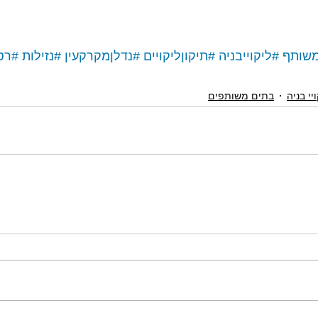
שותף
#ליקוייבניה
#תיקוןליקויים
#נדלןמקרקעין
#נזילות
#רט
יי בניה
בתים משותפים