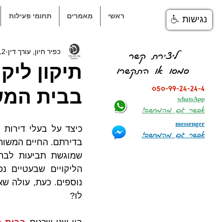
ראשי
מאמרים
תחומי פעילות
נגישות
כפיר חיון, עורך דין
12 באפר׳ 
ליצירת קשר
תיקון ליק
סמסו או התקשרו
050-99-24-24-4
בבית המש
whatsApp
אפשר גם מהמחשב!
messenger
אפשר גם מהמחשב!
לו?