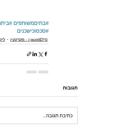
#בתיםמשותפים
#ביתמ
#סכסוכישכנים
נדל&quot;ן - מקרקעין
ליקו
תגובות
כתיבת תגובה...