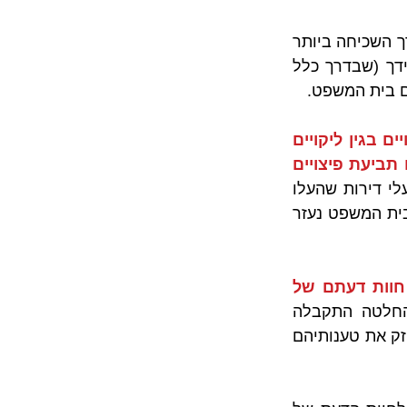
כמו בתביעות אחרות, אך דומות, שבמרכזן ניצבת מחלוקת בדבר ליקויי בנייה -  הדרך השכיחה ביותר 
להכריע בין חוות הדעת של התובעים מחד לבין חוות הדעת הנגדית של היזם מאידך (שבדרך כלל 
ם בית המשפט.
יזם חויב לשלם פיצויים בגין ליקויים 
שלא בסך 3,000,000 ₪ (בתביעה משותפת של מספר בעלי דירות ושכללה גם תביעת פיצויים 
. באותו המקרה היה מדובר בתביעה של מספר בעלי דירות שהעלו 
טענות כנגד ליקויים ברכוש המשותף, מגוון רחב של ליקויים וכיו"ב. גם במקרה זה בית המשפט נעזר 
בית המשפט בחר לאמץ את חוות דעתם של 
. גם במקרה הזה ההחלטה התקבלה 
באמצעות תיעוד של הצדדים למצב הליקויים, השימוש בחוות הדעת שהוגשו כדי לחזק את טענותיהם 