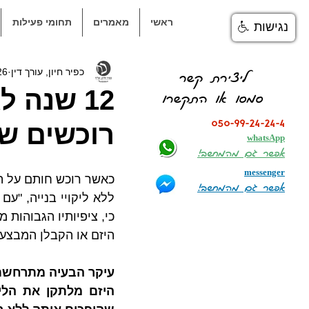
ראשי
מאמרים
תחומי פעילות
נגישות
כפיר חיון, עורך דין
26 בנוב׳ 
ליצירת קשר
12 שנה 
סמסו או התקשרו
050-99-24-24-4
רוכשים של
whatsApp
אפשר גם מהמחשב!
messenger
אפשר גם מהמחשב!
היזם או הקבלן המבצע 