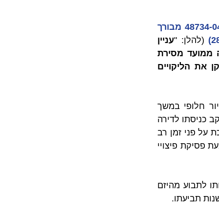
ת"א 48734-04-14 מבורך 
 (להלן: "
עניין 
12 שנה ממועד מסירת 
 נקבע כי התנהלותו של היזם לאורך השנים מונעת ממנו לתקן את הליקויים 
בנוסף לפיצויים בגין ליקויי בנייה נתבעו גם נזקים שנגרמו בשל הצורך למצוא דיור חלופי במשך 
תקופת העבודות, פיצויי עוגמת נפש והוצאות משפטיות. מפח הנפש שהרוכש חווה עקב כניסתו לדירה 
בעלת ליקויים ופגמים או בעקבות גילוי ליקויי בנייה במהלך תקופת הבדק – מתארכת על פני זמן רב 
בעקבות סירובו של היזם לתקן את הליקויים. גורם זה מהווה את אחד מהשיקולים בעת פסיקת פיצויי 
עם זאת, וכפי שיובהר במאמר שלהלן, ייתכנו מקרים בהם רוכש דירה יאבד את זכותו לתבוע מהיזם 
נות תביעתו.