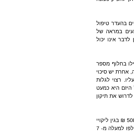
 שמתפשטים ומתרחבים בהעדר טיפול 
 שפוגעים במראה של 
 שאדם רגיל שאינו מיומן לדבר אינו יכול 
הליקויים בדירה יכולים להופיע עם מסירת החזקה בדירה, זמן קצר לאחר מכן ואפילו בחלוף מספר 
שנים. אם מדובר בליקויים שאינם נסתרים רצוי מאוד שהם יצוינו בפרוטוקול המסירה, אחרת יש סיכוי 
כי היזם יטען שהם נוצרו לאחר מסירת הדירה וכי האחריות לתיקונם אינה חלה עליו. רצוי לגלות 
ולדוות על כמה שיותר ליקויים במהלך תקופת הבדק, שכן בתקופה זו אחריותו של היזם היא כמעט 
מוחלטת בכפוף לסייגים. לאחר מכן, מגיעה תקופת האחריות אשר במסגרתה ניתן לדרוש את תיקון 
, נדרש בית המשפט להכריע ביחס לתביעת פיצויים בסך של כ- 508,000 ₪ בגין ליקויי 
בנייה שלא תוקנו במשך 12 שנים בערך. היות שמדובר בתביעה שהוגשה לאחר שחלפו למעלה מ- 7 