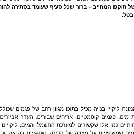
 בטל
.