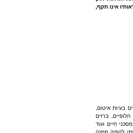
המכר דירות, אולם בשל תוקפו המחייב – ברור שכל סעיף שעומד בסתירה להוראותיו אינו תקף, 
כאן המקום לציין כי, המונח ליקויי בנייה מכיל בתוכו מגוון רחב של פגמים שכוללים בעיות איטום, 
רטיבות, נזילות, חדירת מים, פגמים קוסמטיים, אריחים שבורים, העדר אביזרים חלופיים, ברזים 
תקולים, מפגעים בטיחותיים כמו אלו שקשורים למערכת החשמל והמים, ליקויים מסכני חיים ועוד 
רשימה ארוכה של גורמים שמשפיעים על מצבה של הדירה, שפוגעים בהנאה שניתן להפיק ממנה 