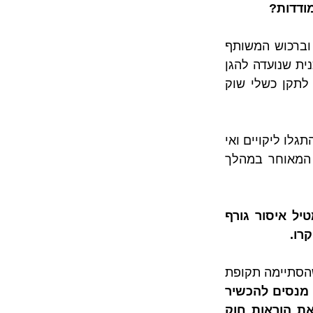
ודדות?
 רשאי לדרוש את תיקונם של כל הליקויים שהתגלו בדירתו וברכוש המשותף 
, חוק שנכלל במסגרת החקיקה צרכנית שנועדה להגן 
על זכויותיהם של רוכשי דירות, להסדיר נושאים חוזיים שנובעים מרכישת הדירה, לתקן כשלי שוק 
, המוכר לא עמד בהתחייבויותיו כלפי הרוכש אם התגלו ליקויים ואי 
התאמות בדירה. לכן, כדי לרפא את הפרתו המוכר נדרש לתקן את הליקויים לכל המאוחר במהלך 
על מנת שהוראות החוק לא יהפכו לאות מתה –סעיף 7 לחוק המכר דירות מטיל איסור גורף 
רו.
לפיכך, מסירת דירה שאינה ראויה למגורים ואי תיקון ליקויים במשך זמן רב (לאחר שהסתיימה תקופת 
זמים וקבלנים מנסים להכשיר 
את הפרותיהם בעזרת סעיפים מהסכם המכר שנוסח על ידם ואשר סותרים את הוראות חוק 