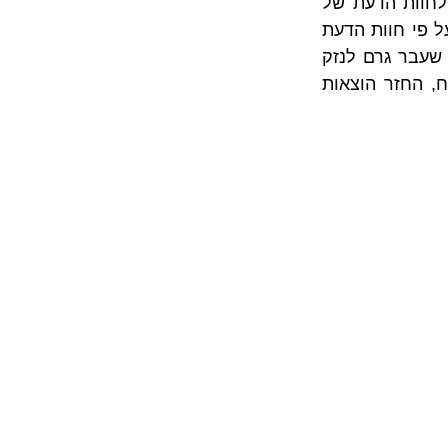
, בית המשפט העמיד את גובה הפיצויים בגין ליקויי הבנייה בהתאם לחוות הדעת של 
המומחה מטעם בית המשפט בסך של 70,000 ₪ לעומת 500,000  ש"ח שנתבעו על פי חוות הדעת 
של התובע. ייתכן כי הפער נעוץ בתביעה מוגזמת, אך אי אפשר לשלול שפרק הזמן שעבר גרם לנזק 
ראייתי. על סכום זה בית המשפט הוסיף פיצויי עוגמת נפש בסך של 25,000 ש"ח, החזר הוצאות 