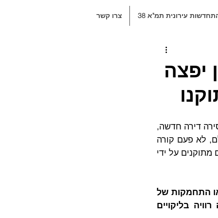
תחדשות עירונית תמ"א 38
צרו קשר
 יפצה
וקנו
כאשר רוכש חותם על הסכם מכר לרכישת דירה מקבלן הוא מצפה לקבל במועד המסירה דירה חדשה, 
ללא ליקויי בנייה, "עם הניילונים", ללא פגמים ושלא בוצע בה שימוש קודם לכן. אולם, לא פעם קורה 
כי, ציפיותיו הגבוהות מתנפצות כאשר ליקויי בנייה שזוהו עוד לפני כניסתו לדירה אינם מתוקנים על ידי 
עיקר הבעיה מתרחשת כאשר אותו רוכש נאלץ בעל כורחו להתמודד עם סירוב או התחמקות של 
היזם מלתקן את הליקויים לאחר כניסתו לדירה או עם ניסיונות למסור דירה רוויה בליקויים 