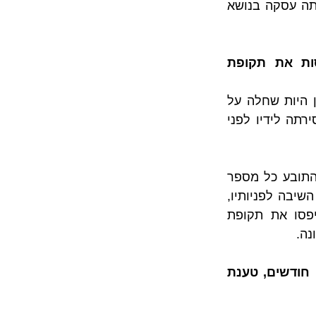
שנים ממועד המסירה, המשוכה הראשונה שהיה על רוכש הדירה שהגיש את תביעתה עסקה בנושא 
הארכת תקופת ההתיישנות בתביעת ליקויי בנייה או אילו פעולות מאפסות את תקופת 
היזם, טען בכתב ההגנה שיש לדחות את התביעה בטרם ייערך דיון לגופו של עניין היות שחלה על 
התביעה התיישנות. שכן, התובע (רוכש הדירה) פנה אל הנתבעת בעניין זה עם מסירתה לידיו לפני 
במסגרת פסק הדין בית המשפט דחה את טענת ההתיישנות וקבע כי פניותיו של התובע כל מספר 
חודשים או שנים אל החברה לתיקון הליקויים, שליחת מכתבים, האופן בו החברה השיבה לפניותיו, 
ביקורים שנעשו בדירתו על ידי הנתבעת לבדיקת מצב הליקויים – כל אלו איפסו את תקופת 
מקריאה של פסק הדין, עולה כי אלמלא פניותיו של התובע שבוצעו מדי כמה חודשים, טענת 