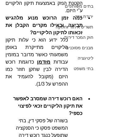
הקטנת הנזק באמצעות תיקון הליקויים 
בתים משותפים
ע"י היזם.
ירידת ערך
כמה זמן הרוכש מנוע מלהגיש 
תביעה, ובאילו מקרים הקבלן את 
תשריט איחוד וחלוקה
זכאותו לתיקון הליקויים?
חוק המכר דירות
כלל ידוע הוא כי עלות תיקון 
הליקויים מתייקרת באופן 
מבנים מסוכנים
משמעותי כאשר מדובר במזמין 
ליטיגציה
עבודות 
מזדמן
 כדוגמת רוכש 
בתי משפט
הדירה לבין שחקן חוזר כמו 
היזם (מקובל להעמיד את 
ההפרש על 1/3).
האם רוכש דירה שמסרב לאפשר 
את תיקון הליקויים זכאי לפיצוי 
כספי?
בשורה של פסקי דין, בתי 
המשפט פסקו כי הסנקציה 
שתופעל כנגד רוכש דירה 