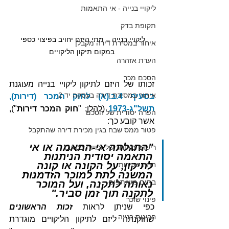
ליקויי בנייה - אי התאמות
תקופת בדק
ליקויי בנייה – מתי היזם יחויב בפיצוי כספי 
איחור במסירת דירה מקבלן
במקום תיקון הליקויים
הערת אזהרה
הסכם מכר
זכותו של היזם לתיקון ליקויי בנייה מעוגנת 
איחור במסירת דירה בעסקה יד 2
בסעיף 4.ב.(א) לחוק המכר (דירות), 
תשל"ג-1973
(להלן: "
חוק המכר דירות
"), 
הפרה יסודית של הסכם
אשר קובע כך:
פטור ממס שבח בגין מכירת דירה שהתקבל
"התגלתה אי-התאמה או אי 
רישום מאוחר של זכויות בטאבו
התאמה יסודית הניתנות 
לתיקון, על הקונה או קונה 
חוזה שכירות
המשנה לתת למוכר הזדמנות 
בתים משותפים
נאותה לתקנה, ועל המוכר 
לתקנה תוך זמן סביר."
פינוי שוכר
כפי שניתן לראות 
זכות הראשונים
חריגות בנייה
שהוקנתה ליזם לתיקון הליקויים מוגדרת 