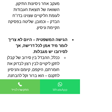
מעקב אחר ניסיונות התיקון, 
השוואה של תוצאת העבודות 
לעומת הליקויים שצוינו בדו"ח 
הבדק – וכמובן, שליטה בפסיקה 
הקיימת וניסיון.
הגישה המשפטית – היזם לא צריך 
לומר מיד אמן לכל דרישה, אך 
לסירובו יש מגבלות.
ככלל, ההבדל בין סירוב של קבלן 
לתקן ליקויים לבין רצון לבדוק את 
חומרתם, היקפם, קיומם והניסיון 
לתקנם – הוא ברור וקל להבחנה. 
כך למשל, בדיקה של הליקויים 
מתקיימת כאשר היזם מאשר 
WhatsApp
התקשרו לנייד
שהוא קיבל את העדכון בדבר 
הופעתם של ליקויים ושבכוונתו 
לבדוק אותם. 
אולם, היא אינה 
מתקיימת כאשר הוא מבצע 