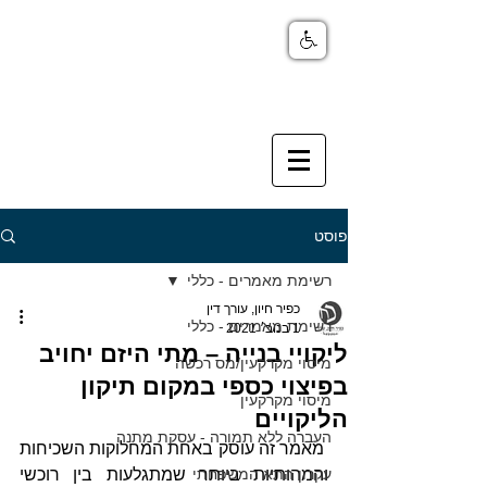
פוסט
רשימת מאמרים - כללי
כפיר חיון, עורך דין
רשימת מאמרים - כללי
1 בנוב׳ 2021
ליקויי בנייה – מתי היזם יחויב
מיסוי מקרקעין/מס רכשה
בפיצוי כספי במקום תיקון
מיסוי מקרקעין
הליקויים
העברה ללא תמורה - עסקת מתנה
 מאמר זה עוסק באחת המחלוקות השכיחות 
עקרון התא המשפחתי
והמהותיות ביותר שמתגלעות בין רוכשי 