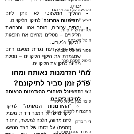
זכותו.
השפעה על הסכמי מכר
ההליך המשפטי לא נותן ליזם 
משקים ונחלות
"
הזדמנות אחרונה
" לתיקון הליקויים.
יחסים עכורים, חוסר אמון והכחשת 
אגודות שיתופיות
הליקויים – נוטלים מהיזם את הזכאות 
היטל השבחה
לתיקון הליקויים.
הגשת חוות דעת נגדית מטעם היזם 
פטור מהיטל השבחה
שמגמדת את היקף הליקויים – נוטלת 
ביטול הסכם מכר
מהיזם לתקן את הליקויים. 
ליקויים
מהי הזדמנות נאותה ומהו 
רטיבות
פרק זמן סביר לתיקונם? 
בית משותף
הרציונל מאחורי ההזדמנות הנאותה 
לתיקון ליקויים:
פיצוי בגין ביטול טיסה
"
ההזדמנות הנאותה
" לתיקון 
התנגדות לתמ&quot;א 38
ליקויים שחוק המכר דירות מעניק 
ליזם מהווה, הלכה למעשה, התניה 
דייר סרבן
(זמנית) על זכותו של הצד הנפגע 
הפרת הסכם שכירות