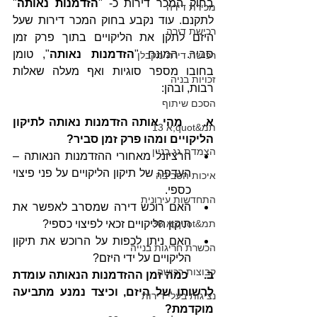
בחוק המכר דירות כ- "
הזדמנות נאותה
" 
מכירת דירה
לתקנם. עוד נקבע בחוק המכר דירות שעל 
רכישת דירה
היזם לתקן את הליקויים בתוך פרק זמן 
סביר. המונח "
הזדמנות נאותה
", טומן 
רכישת דירה מקבלן
בחובו מספר סוגיות ואף מעלה שאלות 
זכויות בניה
רבות, ובהן: 
הסכם שיתוף
א.     מהי אותה הזדמנות נאותה לתיקון 
תמ&quot;א 13
הליקויים ומהו פרק זמן סביר? 
הצמדת גג בניין
הרציונל מאחורי ההזדמנות הנאותה – 
העדפה של תיקון הליקויים על פני פיצוי 
איכות הסביבה
כספי.
התחדשות עירונית
האם רוכש דירה שמסרב לאפשר את 
תיקון הליקויים זכאי לפיצוי כספי?
תמ&quot;א 38
האם ניתן לכפות על הרוכש את תיקון 
הכשרת חריגות בנייה
הליקויים על ידי היזם?
קבוצות רכישה
ב.     כמה זמן ההזדמנות הנאותה עומדת 
לרשותו של היזם, וכיצד נמנע מתביעה 
נציגות בעלי דירות
מוקדמת?