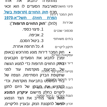
מההפרה לתבוע את אחד 
מארבעת הסעדים לו הוא זכאי 
פינוי מושכר
מכח 
חוק החוזים (תרופות בשל 
חוק המכר דירות
הפרת חוזה), תשל"א-1970
שכירות
(להלן: "
חוק החוזים תרופות
"):
1. פיצוי כספי.
סכסוכי שכנים
2. אכיפה.
בתים משותפי
3. ביטול הסכם.
4. כל תרופה אחרת.
תיקון ליקויים
חוק המכר דירות מונע מהרוכש (באופן 
עסקאות נוגדות
זמני) לתבוע את הסעדים הקבועים 
דיור ציבורי
בחוק החוזים תרופות כדי למנוע הגשה 
של תביעות מוקדמות עוד לפני 
נטיעה במקרקעי הזולת
שתקופת הבדק הסתיימה, הצפה של 
דיני תיירות ותעופה
בתי המשפט בתביעות מוקדמות, וכדי 
להדגיש את חובתו של היזם לתקן 
הגנת הצרכן - החזרת מוצרים
ליקויים כחלק מיישום 
עיקרון המונע 
הגנת הצרכן - ביטול עסקה
הזול
 אשר מחייב את הצד הנפגע 
לפעול להקטנת הנזק. ובעניין הליקויים, 
זכרון דברים