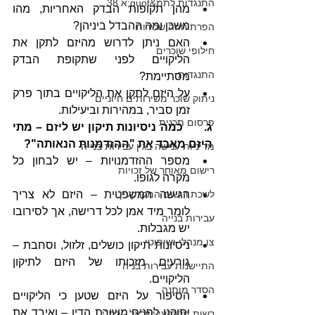
התנגדות לתמ&quot;א 38
מהן תקופות הבדק האחריות, מהו 
משכן ומה ההבדל ביניהן?
הפרת חוזה שכירות
האם ניתן לדרוש מהיזם לתקן את 
חילופי שוכרים
הליקויים לפני שתקופת הבדק 
התנגדות
מסתיימת?
על היזם לתקן את הליקויים בתוך פרק 
ניתוק שוכר משירותים חיוניים
זמן סביר, במהירות וביעילות.
פרסום תכנית
ג.      כמה ניסיונות תיקון יש ליזם – מתי 
היזם מאבד את "ההזדמנות הנאותה"?
מדיניות ענישה בגין עבירות בנייה
מספר ההזדמנויות – יש לבחון כל 
רישום מאוחר של זכויות
מקרה לגופו.
הגישה המשפטית – היזם לא צריך 
לשכת רישום המקרקעין
לומר מיד אמן לכל דרישה, אך לסירובו 
עבירות בנייה
יש מגבלות.
צו מנהלי ושיפוטי
ניסיונות תיקון כושלים, זלזול, וסחבת – 
גורעים מזכותו של היזם לתיקון 
התיישנות עבירות בניה
הליקויים.
הסדר מותנה
הסיפור על היזם שטען כי הליקויים 
יתוקנו לפנים משורת הדין – ואיבד את 
רשות מקרקעי ישראל - רמ"י