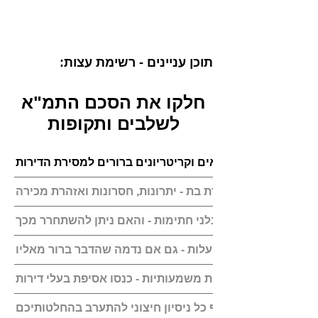
תוכן עניינים - רשימת עצות:
חלקו את הסכם התמ"א
לשלבים ותקופות
היזם הקים חברת בת - יתרונות, חסרונות ואזהרת מכירה
כך תיזהרו מפני קבלני חתימות - והאם ניתן להשתחרר מכך
ציינו שהפרויקט ללא עלות - גם אם נדמה שהדבר ברור מאליו
לפני קבלת החלטות משמעותיות - כנסו אסיפת בעלי דירות
תמנעו בתוקף כל ניסיון חיצוני להתערב בהחלטותיכם