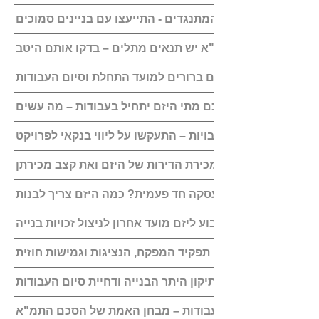
אל תתעלמו מהמתנגדים - התייעצו עם בניינים סמוכים
לכל הסכם תמ"א יש תנאים מתלים – בדקו אותם היטב
ודאו שיש עוגנים ברורים למועד התחלת וסיום העבודות
לא צוין בהסכם מתי היזם יתחיל בעבודות – מה עשים
בטוחות וערבויות – התעקשו על ליווי בנקאי לפרויקט
הגבילו את מכירת הדירות של היזם ואת קצב מכירתן
האם יש לקבוע ליזם מועד אחרון לניצול זכויות בנייה
לאחר החתימה: תפקיד המפקח, הנציגות וגמישות חוזית
דיקה של התמורות, תיקון היתר הבנייה ודחיית סיום העבודות
שלב ביצוע העבודות – מבחן האמת של הסכם התמ"א