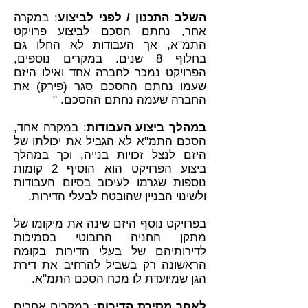
השלב התכנון / לפני לביצוע
: במקרה
אחר, נחתם הסכם לביצוע פרויקט
התמ"א, אך העבודות לא החלו גם
בחלוף 8 שנים. במקרים נוספים,
הפרויקט נמכר לחברה אחד ואילו היזם
שעמו נחתם ההסכם סגר (פירק) את
החברה שעמה נחתם ההסכם. "
במהלך ביצוע העבודות
: במקרה אחד,
הסכם התמ"א לא הגביל את יכולתו של
היזם לנצל זכויות בנייה, וכך במהלך
ביצוע הפרויקט הוא הוסיף 2 קומות
נוספות שגרמו לעיכוב בסיום העבודות
ולשינוי הבניין שהובטח לבעלי הדירות.
בפרויקט נוסף היזם שינה את מיקומו של
מתקן החניה הרובוטי בסמיכות
לדירותיהם של בעלי הדירות בקומה
הראשונה רק בשביל להרחיב את דירת
הגן שמיועדת לו מכח הסכם התמ"א.
לאחר מסירת הדירות
: במקרים אחרים