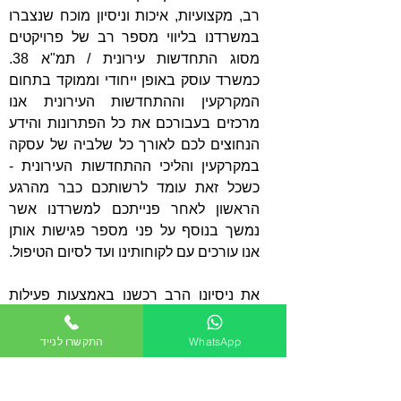
רב, מקצועיות, איכות וניסיון מוכח שנצברו
במשרדנו בליווי מספר רב של פרויקטים
מסוג התחדשות עירונית / תמ"א 38.
כמשרד עוסק באופן ייחודי וממוקד בתחום
המקרקעין וההתחדשות העירונית אנו
מרכזים בעבורכם את כל הפתרונות והידע
הנחוצים לכם לאורך כל שלביה של עסקה
במקרקעין והליכי ההתחדשות העירונית -
כשכל זאת עומד לרשותכם כבר מהרגע
הראשון לאחר פנייתכם למשרדנו אשר
נמשך בנוסף על פני מספר פגישות אותן
אנו עורכים עם לקוחותינו ועד לסיום הטיפול.
את ניסיונו הרב רכשנו באמצעות פעילות
ענפה ואינטנסיבית בתחום אשר כוללת ליווי
של יזמים בפרויקטים מגוונים החל
WhatsApp
התקשרו לנייד
מהשלבים הראשונים ועד לסיומם. היקף
פעילותינו, תדירות העסקאות המלוות על