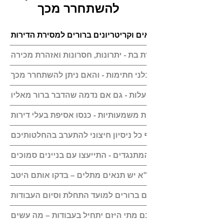
להשתחרר מכך
היזם הקים חברת בת - יתרונות, חסרונות ואזהרת מכירה
כך תיזהרו מפני קבלני חתימות - והאם ניתן להשתחרר מכך
ציינו שהפרויקט ללא עלות - גם אם נדמה שהדבר ברור מאליו
לפני קבלת החלטות משמעותיות - כנסו אסיפת בעלי דירות
תמנעו בתוקף כל ניסיון חיצוני להתערב בהחלטותיכם
אל תתעלמו מהמתנגדים - התייעצו עם בניינים סמוכים
לכל הסכם תמ"א יש תנאים מתלים – בדקו אותם היטב
ודאו שיש עוגנים ברורים למועד התחלת וסיום העבודות
לא צוין בהסכם מתי היזם יתחיל בעבודות – מה עשים