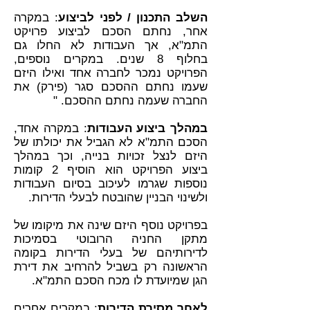
השלב התכנון / לפני לביצוע
: במקרה
אחר, נחתם הסכם לביצוע פרויקט
התמ"א, אך העבודות לא החלו גם
בחלוף 8 שנים. במקרים נוספים,
הפרויקט נמכר לחברה אחד ואילו היזם
שעמו נחתם ההסכם סגר (פירק) את
החברה שעמה נחתם ההסכם. "
במהלך ביצוע העבודות
: במקרה אחד,
הסכם התמ"א לא הגביל את יכולתו של
היזם לנצל זכויות בנייה, וכך במהלך
ביצוע הפרויקט הוא הוסיף 2 קומות
נוספות שגרמו לעיכוב בסיום העבודות
ולשינוי הבניין שהובטח לבעלי הדירות.
בפרויקט נוסף היזם שינה את מיקומו של
מתקן החניה הרובוטי בסמיכות
לדירותיהם של בעלי הדירות בקומה
הראשונה רק בשביל להרחיב את דירת
הגן שמיועדת לו מכח הסכם התמ"א.
לאחר מסירת הדירות
: במקרים אחרים