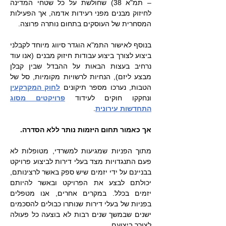
– תמ"א 38) שחולשת על כל שטחי המדינה
לחיזוק מבנים מפני רעידות אדמה, אך הפעילות
המסחרית של העוסקים בתחום נותרה פרוצה.
בנוסף לאישור התמ"א הוגדר סיווג מיוחד לקבלני
ביצוע לצורך ביצוע עבודות חיזוק מבנים (אנו עוד
נרחיב בעצות הבאות על ההבדל שבין קבלן
מבצע ליזם), הנחיות לרשויות מקומיות, סל של
הטבות, נערכו מספר תיקונים
לחוק המקרקעין
ונחקקו חוקים לעידוד
פרויקטים מסוג
התחדשות עירונית
.
אך כאמור תחום היזמות נותר ללא הסדרה.
מתוך הפניות שמגיעות למשרדי, מטופלות לא
פעם התנגדויות מצד בעלי דירות לביצוע פרויקט
בבניינם על ידי יזמים שיש ספק באשר לרצינותם,
יכולתם לבצע את הפרויקט ובאשר להיותם
יזמים בכלל. במקרים אחרים, אנו מטפלים
בפניות של בעלי דירות שנותרו כבולים להסכמים
ישנים שבמשך שנים רבות לא בוצעה כל פעולה
לצורך ביצועם.