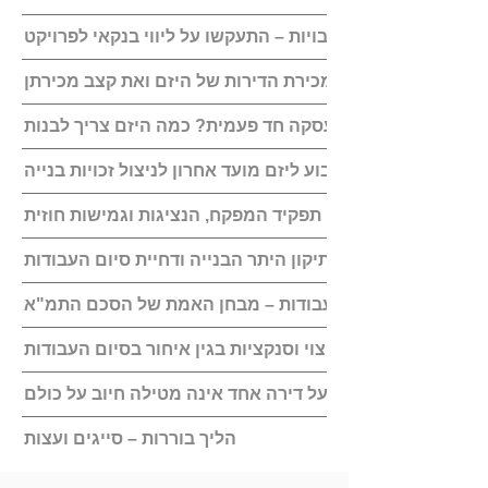
בטוחות וערבויות – התעקשו על ליווי בנקאי לפרויקט
הגבילו את מכירת הדירות של היזם ואת קצב מכירתן
האם יש לקבוע ליזם מועד אחרון לניצול זכויות בנייה
לאחר החתימה: תפקיד המפקח, הנציגות וגמישות חוזית
דיקה של התמורות, תיקון היתר הבנייה ודחיית סיום העבודות
שלב ביצוע העבודות – מבחן האמת של הסכם התמ"א
תשלום פיצוי וסנקציות בגין איחור בסיום העבודות
ודאו שהפרה של בעל דירה אחד אינה מטילה חיוב על כולם
הליך בוררות – סייגים ועצות