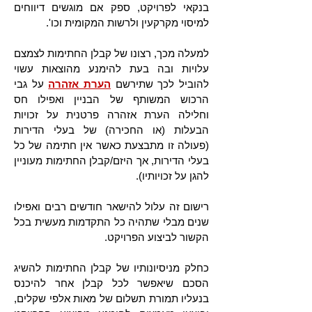
בנקאי לפרויקט, ספק אם מוגשים דיווחים
למיסוי מקרקעין ולרשות המקומית וכו'.
למעלה מכך, רצונו של קבלן החתימות לצמצם
עלויות ובה בעת להימנע מהוצאות עשוי
להוביל לכך שתירשם
הערת אזהרה
על גבי
הרכוש המשותף של הבניין ואפילו חס
וחלילה הערת אזהרה פרטנית על זכויות
הבעלות (או החכירה) של בעלי הדירות
(פעולה זו מתבצעת כאשר אין חתימה של כל
בעלי הדירות, אך היזם/קבלן החתימות מעוניין
להגן על זכויותיו).
רישום זה עלול להישאר חודשים רבים ואפילו
שנים מבלי שתהיה כל התקדמות מעשית בכל
הקשור לביצוע הפרויקט.
כחלק מניסיונותיו של קבלן החתימות להשיג
הסכם שיאפשר לכל קבלן אחר להיכנס
בנעליו תמורת תשלום של מאות אלפי שקלים,