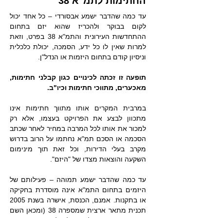
החתימות לתמ"א 38
עד כמה שהדבר ישמע אבסורדי – כל אחד יכול
לקום בבוקר ולהכריז שהוא יזם בתחום
ההתחדשות העירונית והתמ"א 38 בפרט, וזאת
למרות שאין לו כל ידע, הסמכה, יכולת כלכלית
וניסיון קודם בתחום היזמות או הנדל"ן.
תופעה זו זכתה לכינויים כגון קבלני חתימות,
מאכערים, מתווכי חתימות וכיו"ב.
במרבית המקרים אותו מתווך חתימות אינו
מתכוון לבצע את הפרויקט בעצמו, אלא רק
למכור את אותו לכל המרבה במחיר לאחר שכתב
הסכמה או הסכם תמ"א נחתמו על הרוב בדרוש
מקרב בעלי הדירות, וכל זאת תוך מינימום
השקעה והוצאות מצדו של "היזם".
עד כמה שהדבר ישמע תמוהה – פעילותם של
היזמים בתחום התמ"א אינה מוסדרת בחקיקה
או בתקנות. אמנם, הכנסת, אישרה בשנת 2005
תכנית מתאר ארצית שמספרה 38 (ומכאן השם