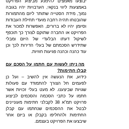
יבוצעו מאמצים להימנע מביצוע הפרויקט
באמצעות ליווי בנקאי, הערבויות יהיו בגובה
נמוך, מידת הסטייה שתותר ליזם מהתמורות
שהובטחו תהיה רחבה מועדי תחילת העבודות
וסיומן יהיו לא ברורים, האפשרות למכור את
הפרויקט או החברה שתוקם לצורך כך תוכפף
לשיקול דעתו הבלעדי של היזם ומבלי
שתידרש הסכמתם של בעלי הדירות לכך וכן
עוד כהנה וכהנה פגיעות חוזיות.
מה ניתן לעשות עם חתמו על הסכם עם
קבלן חתימות?
כידוע, את הנעשה אין להשיב – ועל כן
לפעמים חל הצורך להתמודד עם פעולות
שגויות שביצענו. לא מעט בעלי זכויות אשר
חתמו על כתבי הסכמה והסכמים לביצוע
פרויקט תמ"א 38 לקבלני חתימות מעוניינים
לבטל את ההסכמים שנחתמו עם קבלן
החתימות ולהחליפו בקבלן או ביזם אחר
שיבצעו את הפרויקט בעצמם.