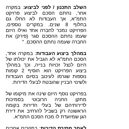
השלב התכנון / לפני לביצוע
: במקרה
אחר, נחתם הסכם לביצוע פרויקט
התמ"א, אך העבודות לא החלו גם
בחלוף 8 שנים. במקרים נוספים,
הפרויקט נמכר לחברה אחד ואילו היזם
שעמו נחתם ההסכם סגר (פירק) את
החברה שעמה נחתם ההסכם. "
במהלך ביצוע העבודות
: במקרה אחד,
הסכם התמ"א לא הגביל את יכולתו של
היזם לנצל זכויות בנייה, וכך במהלך
ביצוע הפרויקט הוא הוסיף 2 קומות
נוספות שגרמו לעיכוב בסיום העבודות
ולשינוי הבניין שהובטח לבעלי הדירות.
בפרויקט נוסף היזם שינה את מיקומו של
מתקן החניה הרובוטי בסמיכות
לדירותיהם של בעלי הדירות בקומה
הראשונה רק בשביל להרחיב את דירת
הגן שמיועדת לו מכח הסכם התמ"א.
לאחר מסירת הדירות
: במקרים אחרים