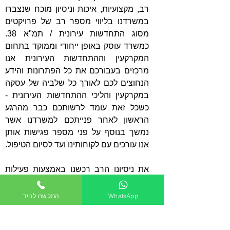
רב, מקצועיות, איכות וניסיון מוכח שנצברו
במשרדנו בליווי מספר רב של פרויקטים
מסוג התחדשות עירונית / תמ"א 38.
כמשרד עוסק באופן ייחודי וממוקד בתחום
המקרקעין וההתחדשות העירונית אנו
מרכזים בעבורכם את כל הפתרונות והידע
הנחוצים לכם לאורך כל שלביה של עסקה
במקרקעין והליכי ההתחדשות העירונית -
כשכל זאת עומד לרשותכם כבר מהרגע
הראשון לאחר פנייתכם למשרדנו אשר
נמשך בנוסף על פני מספר פגישות אותן
אנו עורכים עם לקוחותינו ועד לסיום הטיפול.
את ניסיונו הרב רכשנו באמצעות פעילות
ענפה ואינטנסיבית בתחום אשר כוללת ליווי
של יזמים בפרויקטים מגוונים החל
WhatsApp
התקשרו לנייד
מהשלבים הראשונים ועד לסיומם. היקף
פעילותינו, תדירות העסקאות המלוות על