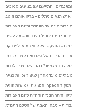
אל תתעלמו מהמתנגדים - התייעצו עם בניינים סמוכים
לכל הסכם תמ"א יש תנאים מתלים – בדקו אותם היטב
ודאו שיש עוגנים ברורים למועד התחלת וסיום העבודות
לא צוין בהסכם מתי היזם יתחיל בעבודות – מה עשים
בטוחות וערבויות – התעקשו על ליווי בנקאי לפרויקט
הגבילו את מכירת הדירות של היזם ואת קצב מכירתן
האם יש לקבוע ליזם מועד אחרון לניצול זכויות בנייה
לאחר החתימה: תפקיד המפקח, הנציגות וגמישות חוזית
דיקה של התמורות, תיקון היתר הבנייה ודחיית סיום העבודות
שלב ביצוע העבודות – מבחן האמת של הסכם התמ"א