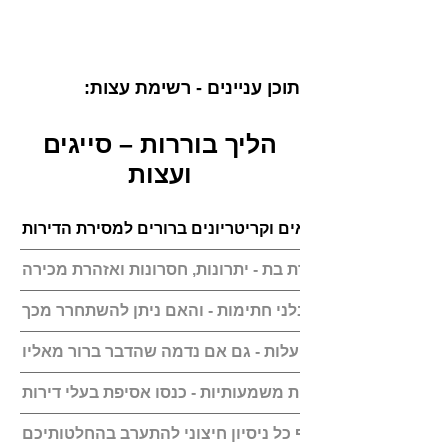
תוכן עניינים - רשימת עצות:
הליך בוררות – סייגים
ועצות
היזם הקים חברת בת - יתרונות, חסרונות ואזהרת מכירה
כך תיזהרו מפני קבלני חתימות - והאם ניתן להשתחרר מכך
ציינו שהפרויקט ללא עלות - גם אם נדמה שהדבר ברור מאליו
לפני קבלת החלטות משמעותיות - כנסו אסיפת בעלי דירות
תמנעו בתוקף כל ניסיון חיצוני להתערב בהחלטותיכם