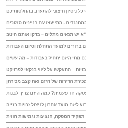
תמנעו בתוקף כל ניסיון חיצוני להתערב בהחלטותיכם
אל תתעלמו מהמתנגדים - התייעצו עם בניינים סמוכים
לכל הסכם תמ"א יש תנאים מתלים – בדקו אותם היטב
ודאו שיש עוגנים ברורים למועד התחלת וסיום העבודות
לא צוין בהסכם מתי היזם יתחיל בעבודות – מה עשים
בטוחות וערבויות – התעקשו על ליווי בנקאי לפרויקט
הגבילו את מכירת הדירות של היזם ואת קצב מכירתן
האם יש לקבוע ליזם מועד אחרון לניצול זכויות בנייה
לאחר החתימה: תפקיד המפקח, הנציגות וגמישות חוזית