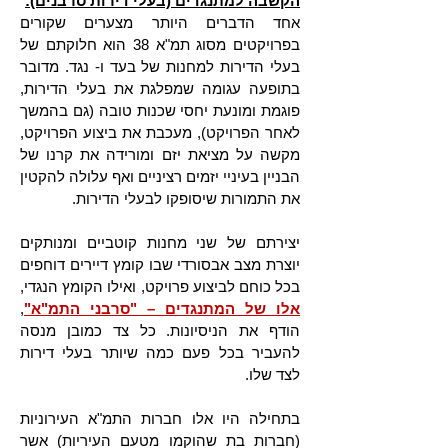
הקשבה למתנגדים (בעלי דירות סרבנים):
אחד הדברים היותר מצערים שקורים
בפרויקטים מסוג תמ"א 38 הוא חלוקתם של
בעלי הדירות למחנות של בעד ו- נגד. מדובר
בתופעה עגומה שמפלגת את בעלי הדירות,
פוגמת ומונעת יחסי שכנות טובה (גם בהמשך
לאחר הפרויקט), מעכבת את ביצוע הפרויקט,
מקשה על מציאת יזם ומורידה את קרנו של
הבניין בעיניי יזמים רציניים ואף עלולה להקטין
את התמורות שיסופקו לבעלי הדירות.
יצירתם של שני מחנות קוטביים ומנותקים
יוצרת מצב אבסורדי שבו קומץ דיירים דוחפים
בכל כוחם לביצוע פרויקט, ואילו הקומץ הנגדי,
אלו של המתנגדים – "סרבני התמ"א"
,
הודף את הניסיונות. כל צד כמובן מנסה
להעביר בכל פעם כמה שיותר בעלי דירות
לצד שלו.
בתחילה היו אלו חברות התמ"א העירוניות
(חברות בת שהוקמו מטעם העיריות) אשר