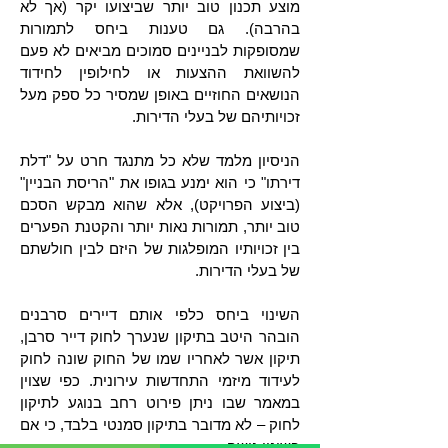
מוצע תכנון טוב יותר שביצועו יקר (אך לא
בהרבה). גם טענות ביחס לתמורות
שמסופקות לבניינים סמוכים מביאים לא פעם
להשוואת ההצעות או לחילופין לחידוד
הנושאים החוזיים באופן שמסיר כל ספק מעל
זכויותיהם של בעלי הדירות.
הניסיון מלמד שלא כל מתנגד חרט על "דלת
דירתו" כי הוא ימנע בגופו את "הריסת הבניין"
(ביצוע הפרויקט), אלא שהוא מבקש הסכם
טוב יותר, תמורות נאות יותר והקטנת הפערים
בין זכויותיו המופלגות של היזם לבין חולשתם
של בעלי הדירות.
השינוי ביחס כלפי אותם דיירים סרבנים
הובהר היטב בתיקון שנערך לחוק דייר סרבן,
תיקון אשר לאחריו שמו של החוק שונה לחוק
לעידוד מיזמי התחדשות עירונית. כפי שצוין
במאמר שבו ניתן פירוט רחב בנוגע לתיקון
לחוק – לא מדובר בתיקון סמנטי בלבד, כי אם
בשינוי גישה.