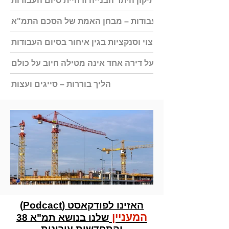
דיקה של התמורות, תיקון היתר הבנייה ודחיית סיום העבודות
שלב ביצוע העבודות – מבחן האמת של הסכם התמ"א
תשלום פיצוי וסנקציות בגין איחור בסיום העבודות
ודאו שהפרה של בעל דירה אחד אינה מטילה חיוב על כולם
הליך בוררות – סייגים ועצות
האזינו לפודקאסט (Podcact)
המעניין
שלנו בנושא תמ"א 38
והתחדשות עירונית