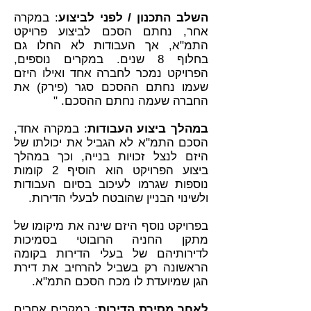
השלב התכנון / לפני לביצוע
: במקרה
אחר, נחתם הסכם לביצוע פרויקט
התמ"א, אך העבודות לא החלו גם
בחלוף 8 שנים. במקרים נוספים,
הפרויקט נמכר לחברה אחד ואילו היזם
שעמו נחתם ההסכם סגר (פירק) את
החברה שעמה נחתם ההסכם. "
במהלך ביצוע העבודות
: במקרה אחד,
הסכם התמ"א לא הגביל את יכולתו של
היזם לנצל זכויות בנייה, וכך במהלך
ביצוע הפרויקט הוא הוסיף 2 קומות
נוספות שגרמו לעיכוב בסיום העבודות
ולשינוי הבניין שהובטח לבעלי הדירות.
בפרויקט נוסף היזם שינה את מיקומו של
מתקן החניה הרובוטי בסמיכות
לדירותיהם של בעלי הדירות בקומה
הראשונה רק בשביל להרחיב את דירת
הגן שמיועדת לו מכח הסכם התמ"א.
לאחר מסירת הדירות
: במקרים אחרים