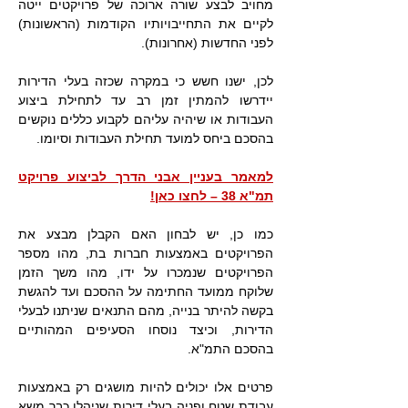
מחויב לבצע שורה ארוכה של פרויקטים ייטה
לקיים את התחייבויותיו הקודמות (הראשונות)
לפני החדשות (אחרונות).
לכן, ישנו חשש כי במקרה שכזה בעלי הדירות
יידרשו להמתין זמן רב עד לתחילת ביצוע
העבודות או שיהיה עליהם לקבוע כללים נוקשים
בהסכם ביחס למועד תחילת העבודות וסיומו.
למאמר בעניין אבני הדרך לביצוע פרויקט
תמ"א 38 – לחצו כאן!
כמו כן, יש לבחון האם הקבלן מבצע את
הפרויקטים באמצעות חברות בת, מהו מספר
הפרויקטים שנמכרו על ידו, מהו משך הזמן
שלוקח ממועד החתימה על ההסכם ועד להגשת
בקשה להיתר בנייה, מהם התנאים שניתנו לבעלי
הדירות, וכיצד נוסחו הסעיפים המהותיים
בהסכם התמ"א.
פרטים אלו יכולים להיות מושגים רק באמצעות
עבודת שטח ופניה בעלי דירות שניהלו כבר משא