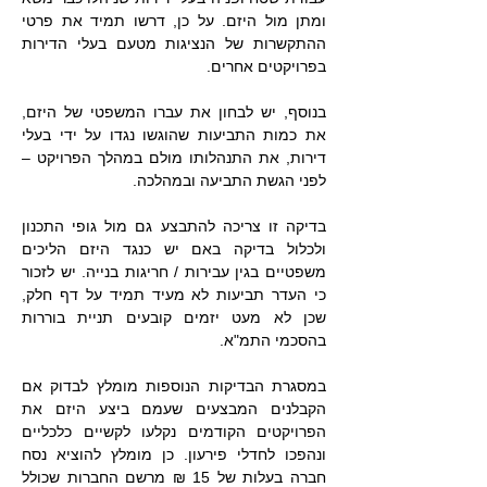
ומתן מול היזם. על כן, דרשו תמיד את פרטי
ההתקשרות של הנציגות מטעם בעלי הדירות
בפרויקטים אחרים.
בנוסף, יש לבחון את עברו המשפטי של היזם,
את כמות התביעות שהוגשו נגדו על ידי בעלי
דירות, את התנהלותו מולם במהלך הפרויקט –
לפני הגשת התביעה ובמהלכה.
בדיקה זו צריכה להתבצע גם מול גופי התכנון
ולכלול בדיקה באם יש כנגד היזם הליכים
משפטיים בגין עבירות / חריגות בנייה. יש לזכור
כי העדר תביעות לא מעיד תמיד על דף חלק,
שכן לא מעט יזמים קובעים תניית בוררות
בהסכמי התמ"א.
במסגרת הבדיקות הנוספות מומלץ לבדוק אם
הקבלנים המבצעים שעמם ביצע היזם את
הפרויקטים הקודמים נקלעו לקשיים כלכליים
ונהפכו לחדלי פירעון. כן מומלץ להוציא נסח
חברה בעלות של 15 ₪ מרשם החברות שכולל