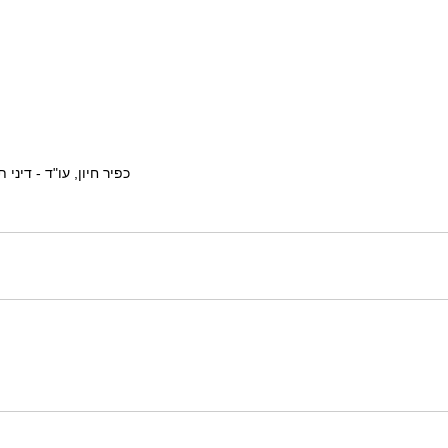
כפיר חיון, עו"ד - דיני ת