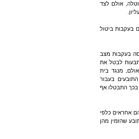
, לפיו מארגן טיסה או ספק טיסה חייבים לפצות נוסע שטיסתו בוטלה, אולם לצד 
יון.
היות שנקבע כי מבצע צוק איתן נחשב לכח עליון הרי שהפיצוי שעל הנתבעות לשלם בעקבות ביטול 
אך בהמשך, לאחר בחינת הוראות החוק בית המשפט הגיע למסקנה כי ביטול טיסה בעקבות מצב 
בטחוני שנגרם בשל מבצע צבאי עונה להגדרה של כח עליון, ולכן הוא מאפשר לנתבעות לבטל את 
הטיסה מבלי שהן תחויבנה לשלם פיצויים לפי השיעור שנקבע בחוק בשל כך. אולם, מנגד בית 
המשפט התקשה לקבל את סירובן של הנתבעות להשיב את הכספים ששילמו התובעים בעבור 
כרטיסי הטיסה, וזאת לאור העובדה שלא יצא כלל טיסה, כך שכל ההוצאות שכרוכות בכך התבטלו אף 
בנוסף, בית המשפט חזר על ההלכה השגורה היטב כי מארגן הטיסה וספק הטיסה הם אחראים כלפי 
התובע ביחד ולחוד ואין להטיל על אחריות להוכחת חלוקת האחריות ביניהן על התובע שהזמין מהן 