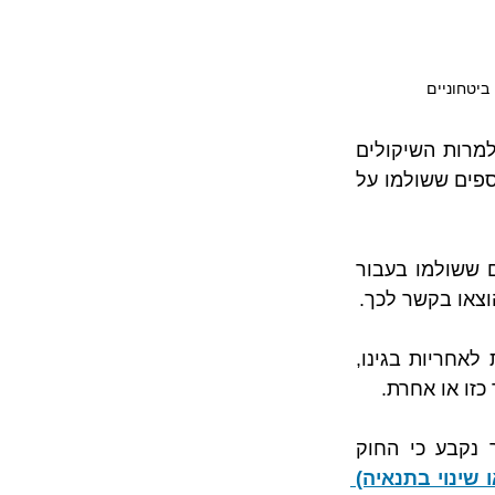
ביטחוניים
האם ביטול הטיסה בעקבות מבצע צבאי פוטר את הנתבעות מחובת הפיצוי או שלמרות השיקולים 
הביטחוניים חל הצורך לשלם לתובעים פיצוי בגין ביטול הטיסה, וכן להחזיר את הכספים ששולמו על 
התובעים כאמור דרשו מבית המשפט לחייב את הנתבעות להשיב להן את הכספים ששולמו בעבור 
וצאו בקשר לכך.
לטענת הנתבעות יש להגדיר את מבצע צוק איתן ככוח עליון ולפתור את הנתבעות לאחריות בגינו, 
כזו או אחרת. 
כבר בתחילת פסק הדין נקבע מתחם החוקים שחלים על המקרה שלפנינו, וכך נקבע כי החוק 
חוק שירותי תעופה ( פיצוי וסיוע בשל ביטול טיסה או שינוי בתנאיה) 