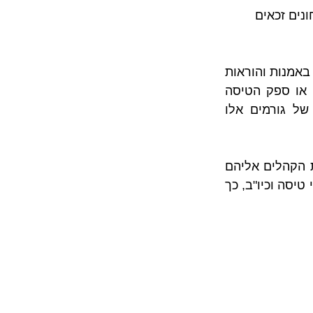
נים זכאים 
לפני שנסביר את הקשר – הסיבתי – הגלובאלי, יובהר כי גורמים ביטחוניים נחשבים באמנות והוראות 
חוק רבות כאירועים ממעיטים אשר פוטרים את המוביל האווירי (חברת התעופה) או ספק הטיסה 
מפיצוי של נוסעים בגין ביטול טיסה ונזקים נוספים, כך שחשיבותם והשפעתם של גורמים אלו 
מבחינת הקשר הגלובאלי – חברות תעופה רבות מרחיבות את תחומי פעילותם ואת הקהלים אליהם 
הם פונות באמצעות הפעלת טיסות שכר (קונקשיין), החכרת מטוסים, הפעלת מארגני טיסה וכיו"ב, כך 