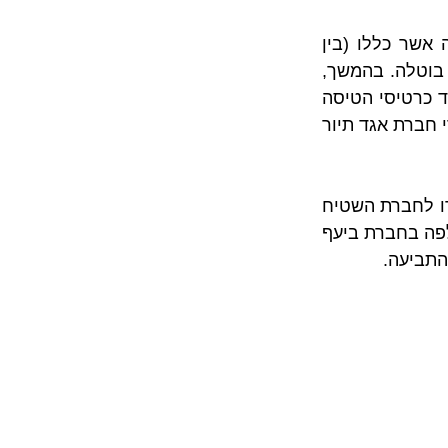
לפי עובדות המקרה עולה כי התובעים הזמינו חבילות נופש משפחתיות לקרואטיה אשר כללו (בין 
היתר) שירותי טיסה ליעד, אך בגלל מבצע צוק איתן שהתרחש באותם ימים טיסתם בוטלה. בהמשך, 
התובעים דרשו מחברת איסתא ישראל בע"מ שתשיב להם את הכספים ששולמו בעד כרטיסי הטיסה 
"), אך זוהי סירבה לבקשתם משום שהכספים הועברו כבר לידי חברת אגד תיור 
זאת ועוד, לפי טענת חברת אגד תיור לא ניתן להשיב את הכספים משום שהם הועברו לחברת השטיח 
המעופף בע"מ ("מארגן הטיסה") ולחברת קרואטיה איירלינס (מפעיל הטיסה) שהוחלפה בחברת ביעף 
תביעה. 