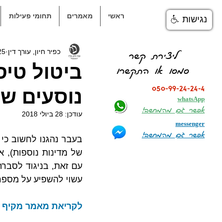
ראשי
מאמרים
תחומי פעילות
נגישות
כפיר חיון, עורך דין
25 ביוני 
ליצירת קשר
ביטול טיס
סמסו או התקשרו
050-99-24-24-4
נוסעים ש
whatsApp
אפשר גם מהמחשב!
עודכן:
28 ביולי 2018
messenger
אפשר גם מהמחשב!
עשוי להשפיע על מספר 
לקריאת מאמר מקיף בענ