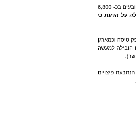
לאור כל זאת, נקבע כי הנתבעות מארגן הטיסה וספק הטיסה יפצו את כל אחד מהתובעים בכ- 6,800 
היעלה על הדעת כי 
בנוסף, במסגרת פסק הדין הוטחה ביקורת רבה על התנהלות הנתבעות שהוגדרו כספק טיסה וכמארגן 
טיסה ביחס לסירובם להשיב את כספי הרוכשים בעבור הטיסות שבוטלו. ביקורת זו הובילה למעשה 
בסיכומו של דבר, בית המשפט קיבל את מרבית טענותיהם של התובעים והשית על הנתבעת פיצויים 