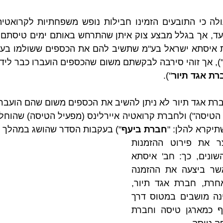
רת אגד תיור
"). 
תיקרא להלן: "
חברת ביעף
") בעקבות הסדר שהושג במהלך ה
לצורך הבהירות, נקצר את פירוט ההזמנות 
והקשר בין הספקים השונים, כך: חב' איסתא 
היא סוכנות נסיעות אשר ביצעה את ההזמנה 
דרך סוכנות נסיעות אחרת, חברת אגד תיור, 
ואילו חברת אגד הזמינה מושבים במטוס דרך 
חברת השטיח המעופף כמארגן טיסה וחברת 