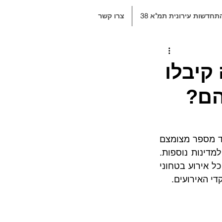
תחדשות עירונית תמ"א 38
צרו קשר
קיבלו
הם?
בעבר נהגנו לחשוב כי שיקולים ואירועים ביטחוניים הם נחלתנו בלבד (ואולי של עוד מספר מצומצם 
של מדינות נוספות), אך כיום ברור כי השפעותיהם של גורמים אלו מתפשטות גם למדינות נוספות. 
עם זאת, בניגוד לסברה לעיל, בעידן הגלובאלי ולאחר מהפכת השמיים הפתוחים – כל אירוע בטחוני 
די האירועים.