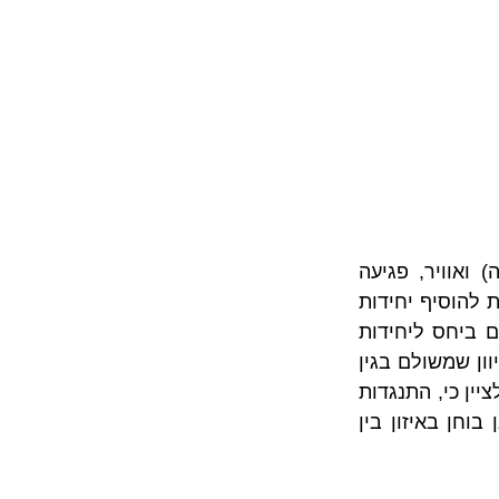
כתוצאה מפגיעה והסתרת הנוף הנשקף מהדירות הסמוכות, חסימת אור (החשכה) ואוויר, פגיעה 
בפרטיות וכו'. בנוסף, בהתקיים תנאים מסוימים, הוראותיה של התמ"א 38 מאפשרות להוסיף יחידות 
מגורים נוספות מבלי שיותקנו מקומות חניה נוספים בעבורן (ישנה הוראה דומה גם ביחס ליחידות 
הדיור הקיימות). יש לציין כי, אי התקנת מקונות חניה נוספים אינו מהווה תמריץ מכיוון שמשולם בגין 
החניות שלא הותקנו כופר חניה, ולכן מדובר בעיקר בהסרת מניעה תכנונית. מיותר לציין כי, התנגדות 
בשל הכבדה על תשתיות בסביבת הפרויקט מזוכרת בהתנגדויות רבות ומהווה אבן בוחן באיזון בין 