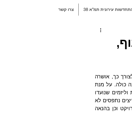
תחדשות עירונית תמ"א 38
צרו קשר
ת נוף,
החשש מפני התרחשותן של רעידות אדמה הביא לנקיטת צעדים לחיזוק מבנים. לצורך כך, אושרה 
בשנת 2005 תמ"א 38 שהינה תכנית מתאר ארצית החולשת על שטחה של המדינה כולה. על מנת 
לאפשר את חיזוקם של המבנים הוקנו מכח התכנית מספר תמריצים לבעלי דירות וליזמים שנועדו 
לעודד את הוצאתם מהכח אל הפועל של פרויקטים אלו. עם זאת, יש לציין כי התמריצים נתפסים לא 
אחת כאמצעים הפוגעים בזכויותיהם ובשווי נכסיהם של בעלי זכויות בסביבת הפרויקט וכן בהנאה 