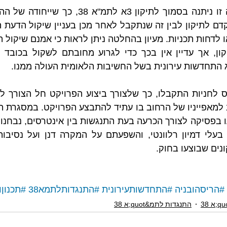
 התחדשות עירונית בשל החשיבות הלאומית העולה ממנו.  
ים שבוצעו בחוק. 
#הריסהובניה
#התחדשותעירונית
#התנגדותלתמא38
#תכנוןו
התנגדות לתמ&quot;א 38