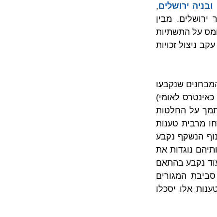
, 
נדונה התנגדותם של בעלי דירות הגרים בסמוך לפרויקט שעתיד להתבצע בעיר ירושלים. מבין 
טענותיהם הועלו מרבית הטענות השכיחות שהוזכרו לעיל, כגון: חסימת אור ואוויר, עומס על התשתיות 
הגברת מצוקת החניה, פגיעה ביכולתם לבצע פרויקט דומה בבניין בו נמצאת דירתם עקב ניצול זכויות 
יש לציין כי הדיון בהתנגדויות והמשקל שניתן לכל אחת מהטענות שהועלו נעשו לפי המבחנים שנקבעו 
בפסיקה לצורך איזון בין ביצוע הפרויקט וחיזוק מבנים מפני רעידות אדמה (שהוגדר כאינטרס לאומי) 
לבין היקף ומידת הפגיעה בזכויותיהם של המתנגדים. את המבחנים מבצעים בהסתמך על החלטות 
. במקרה שלפנינו נדחו מרבית טענות 
המתנגדים הואיל והפגיעה בדירתם שולית עד כמעט בלתי מורגש. ביחס לפגיעה בנוף הנשקף נקבע 
כי מדובר בנוף אורבני רגיל שאינו בעל חשיבות מיוחדת במרקם העירוני, וכן כי טענותיהם נוגדות את 
המדיניות שהתוותה על ידי מוסדות התכנון ביחס לפרויקטים של התנגדות עירונית. עוד נקבע בהתאם 
להחלטות קודמות שהתקבלו כי בעליהם של נכסים לא יכול לטעון להסתמך כי סביבת המגורים 
תישאר זהה וכי לא ייבנו בניינים חדשים אשר ייחסמו את הנוף מדירתם, אחרת טענות אלו יסכלו 