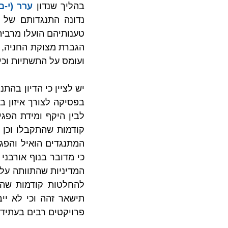
בהליך שנדון 
ערר (י-ם) 100/17 ‏קרן בן שטרית ואח' נ' הועדה המקומית לתכנו
ועומס על התשתיות וכיו
קודמות שהתקבלו וכן ל
פרויקטים רבים בעתיד.