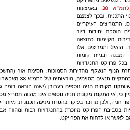
משכך, במקרים אלו עומדת לנפגעים מהפרויקט 
תמ"א 38
 באמצעות 
בקשה לביטול או לשינוי התכנית, ובכך לצמצם 
את הפגיעה בזכויותיהם. התמריצים העיקריים 
הניתנים כיום מאפשרים הוספת יחידות דיור 
והגדלת שטחן של הדירות הקיימות כתוצאה 
מבניית מרפסת וממ"ד. הואיל ותמריצים אלו 
מחייבים את הרחבת המבנה ובניית קומות 
נוספות מוגשות כמעט בכל פרויקט התנגדויות 
ם לאשר או לדחות את הפרויקט.