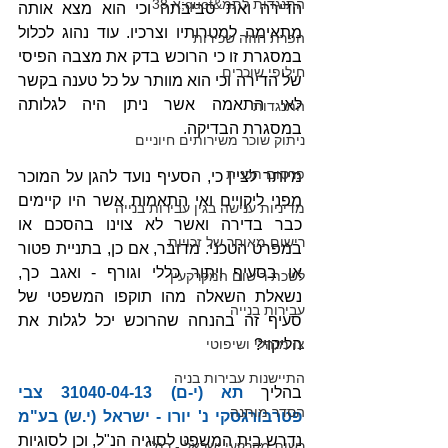
התנגדות לתמ&quot;א 38
הדירה ואת סביבתה וכי הוא מצא אותה 
מתאימה למטרותיו וצרכיו. עוד נהוג לכלול 
הפרת חוזה שכירות
במסגרת זו כי הרוכש בדק את מצבה הפיסי 
חילופי שוכרים
של הדירה וכי הוא מוותר על כל טענה בקשר 
לאי התאמה אשר ניתן היה לגלותה 
התנגדות
במסגרת הבדיקה. 
ניתוק שוכר משירותים חיוניים
פרסום תכנית
מיותר לציין כי, הסעיף נועד להגן על המוכר 
מפני ליקויים ואי התאמות אשר היו קיימים 
מדיניות ענישה בגין עבירות בנייה
כבר בדירה ואשר לא צוינו בהסכם או 
רישום מאוחר של זכויות
במפרט הטכני. מדובר, אם כן, בתניית פטור 
או בסעיף ויתור כללי וגורף - ואגב כך, 
לשכת רישום המקרקעין
נשאלת השאלה מהו תוקפו המשפטי של 
עבירות בנייה
סעיף זה בהנחה שהרוכש יכל לגלות את 
הליקוי?
צו מנהלי ושיפוטי
התיישנות עבירות בניה
בהליך 
תא (י-ם) 31040-04-13 צבי 
הסדר מותנה
פטרבורגסקי נ' יורו - ישראל (י.ש) בע"מ
נדרש בית המשפט לסוגיה הנ"ל, וכן לסוגיות 
רשות מקרקעי ישראל - רמ"י