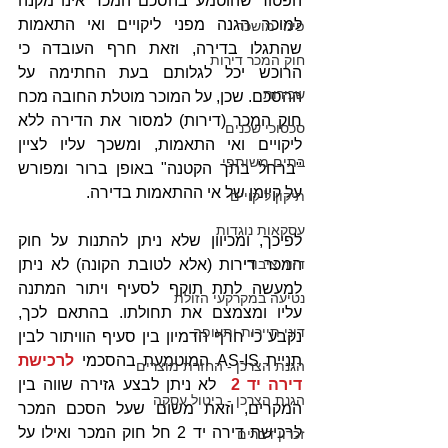
הפטור שהוטמע בהסכם המכר אינו מקנה 
למוכר הגנה מפני ליקויים ואי התאמות 
פינוי מושכר
שהתגלו בדירה, וזאת חרף העובדה כי 
חוק המכר דירות
הרוכש יכל לגלותם בעת החתימה על 
שכירות
ההסכם. שכן, על המוכר מוטלת החובה מכח 
חוק המכר (דירות) למסור את הדירה ללא 
סכסוכי שכנים
ליקויים ואי התאמות, ומשכך עליו לציין 
בתים משותפי
"ברחל בתך הקטנה" באופן ברור ומפורש 
על קיומן של אי ההתאמות בדירה.
תיקון ליקויים
עסקאות נוגדות
לפיכך, ומכיוון שלא ניתן להתנות על חוק 
המכר דירות (אלא לטובת הקונה) לא ניתן 
דיור ציבורי
למעשה לתת תוקף לסעיף ויתור המתנה 
נטיעה במקרקעי הזולת
עליו ומצמצם את תחולתו. בהתאם לכך, 
דיני תיירות ותעופה
נקבע כי חרף הדמיון בין סעיף הוויתור לבין 
תניית AS-IS המוטמעת בהסכמי 
לרכישת 
הגנת הצרכן - החזרת מוצרים
דירה יד 2
  לא ניתן לבצע גזירה שווה בין 
הגנת הצרכן - ביטול עסקה
המקרים, וזאת משום שעל הסכם המכר 
לרכישת דירה יד 2 חל חוק המכר ואילו על 
זכרון דברים