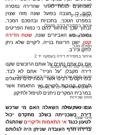
ליקויי בנייה - אי התאמות
מופתעים לגלות לאחר שהדירה נמסרה 
להם כי מצבה בפועל שונה מזה שצוין 
תקופת בדק
במפרט הטכני, בתכניות ובהסכם המכר, 
איחור במסירת דירה מקבלן
ובתוך שכך מתחוור להם כי כמות הפריטים 
נמוכה, סוג האביזרים שונה, 
שטח הדירה 
הערת אזהרה
קטן
, ישנן חריגות בנייה, ליקויים שלא ניתן 
הסכם מכר
לתקן וכיו"ב. 
איחור במסירת דירה בעסקה יד 2
אם גם אתם נמנים על אותם הרוכשים שקנו 
הפרה יסודית של הסכם
דירה מקבלן "על הנייר" אתם לא לבד. 
פטור ממס שבח בגין מכירת דירה שהתקבל
בפרויקטים רבים אשר מסתיימים מתגלים 
לעתים קרובות ליקויים ואי התאמות אשר 
רישום מאוחר של זכויות בטאבו
במרבית המקרים ניתנים לטיפול ולתיקון.
חוזה שכירות
בתים משותפים
עם זאת,עולה השאלה האם מי שרכש 
דירה כשבנייתה בשלב מתקדם יכול 
פינוי שוכר
לטעון כנגד 
אי התאמות וליקויים
 שהתגלו 
חריגות בנייה
בדירה חרף העובדה שניתן היה לגלותם 