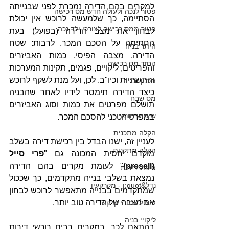
למקרים בהם הדירה נמכרת לפני שבנייתה 
פטור לנכה ולעולה חדש מס רכישה
הסתיימה, כך שלמעשה לרוכש אין יכולת 
פטור ממס רכישה לצורכי ילד נכה
לבחון את מצב הדירה (בפועל) בעת 
החתימה על הסכם המכר, לרבות: שטח 
היתר בניה
הדירה, מצבה הפיסי, כמות האביזרים 
החזר מס רכישה
והפריטים, ליקויים, פגמים, תקינות המערכות 
והתשתיות וכיו"ב. לכן, ועל מנת לשקף לרוכש 
תכנון ובניה
כיצד הדירה תימסר לידיו לאחר שהבניה 
מס שבח
תושלם מפרטים את כמות וסוג האביזרים 
שימוש חורג
במפרט הטכני להסכם המכר.
הקלה מתכנית
לעניין זה, ישנו הבדל בין רכישת דירה בשלב 
הקלה מתקנות
מוקדם יחסית המכונה גם "
פרי סייל 
(presell)
" לעומת מקרים בהם הדירה 
פיצול דירות
נמצאת בשלבי בנייה מתקדמים, כך שככול 
נדל&quot;ן - מקרקעין
שמתקדמים בבנייה מתאפשר לרוכש לבחון 
פיצול צמודי קרקע
את מצבה של הדירה טוב יותר.
ליקויי בניה
בהתאם לכך, במקרים רבים רוכשי דירות 