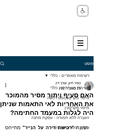
פוסט
רשימת מאמרים - כללי
כפיר חיון, עורך דין
רשימת מאמרים - כללי
15 בנוב׳ 2017
האם סעיף ויתור מסיר מהמוכר
מיסוי מקרקעין/מס רכשה
את האחריות לאי התאמות שניתן
מיסוי מקרקעין
היה לגלות במעמד החתימה?
העברה ללא תמורה - עסקת מתנה
המונח 
עקרון התא המשפחתי
"רכישת דירה על הנייר"
 מתייחס 