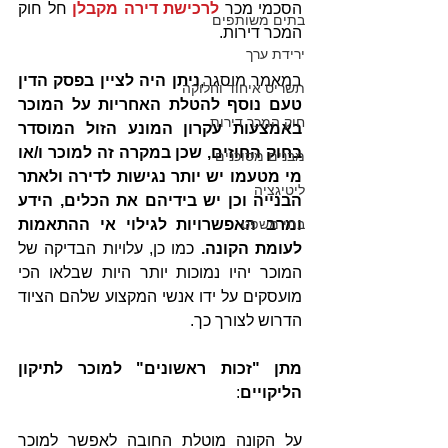
הסכמי מכר 
לרכישת דירה מקבלן 
חל חוק 
בתים משותפים
המכר דירות. 
ירידת ערך
במאמר מוסגר,
ניתן היה לציין בפסק הדין 
תשריט איחוד וחלוקה
טעם נוסף להטלת האחריות על המוכר 
חוק המכר דירות
באמצעות עקרון המונע הזול המוסדר 
בחוק החוזים, שכן במקרה זה למוכר ו/או 
מבנים מסוכנים
מי מטעמו יש יותר נגישות לדירה ולאתר 
ליטיגציה
הבנייה וכן יש בידיהם את הכלים, הידע 
ומרב האפשרויות לגילוי אי ההתאמות 
בתי משפט
לעומת הקונה. 
כמו כן, עלויות הבדיקה של 
המוכר יהיו נמוכות יותר היות שבלאו הכי 
מועסקים על ידו אנשי המקצוע שלהם הציוד 
הדרוש לצורך כך. 
מתן "זכות ראשונים" למוכר לתיקון 
הליקויים
:
על הקונה מוטלת החובה לאפשר למוכר 