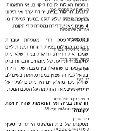
נוספות העולות לנוכח ליקויים, אי התאמות, 
השפעה על הסכמי מכר
פגמים, חריגות בנייה, ירידת ערך ואי תיקוני 
תקופת הבדק שלא תוקנו במשך למעלה מ- 
משקים ונחלות
4 שנים מאז שהדירה נמסרה לידי הקונה. 
אגודות שיתופיות
היטל השבחה
במסגרת פסק הדין מגוללות עובדות 
המקרה הכוללות פניות חוזרות ונשנות ליזם 
פטור מהיטל השבחה
שמכר את הדירה, חריגות בנייה שלא ניתן 
ביטול הסכם מכר
לתקנם, חוות דעת של מומחים וחברות בדק 
בית, פערים שהתגלו בין מצבה של הדירה 
ליקויים
בפועל לבין זה שצוין במפרט, וזאת בשים לב 
רטיבות
שחלק ניכר מהליקויים היו ניתנים לגילוי על 
ידי הקונה במועד החתימה על הסכם המכר.
בית משותף
פיצוי בגין ביטול טיסה
חריגות בנייה ואי התאמות שהיו ידועות 
התנגדות לתמ&quot;א 38
לקונה?
דייר סרבן
מסקנתו של בית המשפט הייתה כי סעיף 
הפרת הסכם שכירות