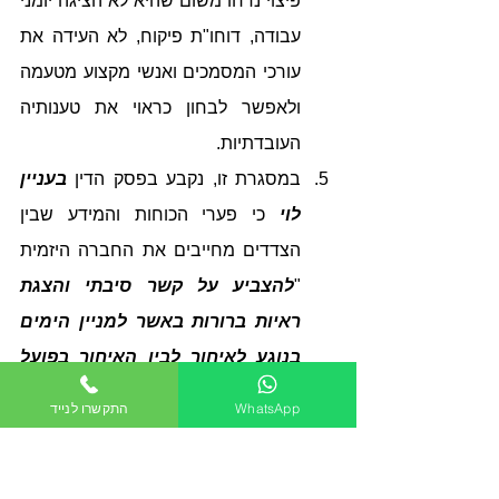
פיצוי נדחו משום שהיא לא הציגה יומני 
עבודה, דוחו"ת פיקוח, לא העידה את 
עורכי המסמכים ואנשי מקצוע מטעמה 
ולאפשר לבחון כראוי את טענותיה 
העובדתיות.
במסגרת זו, נקבע בפסק הדין 
בעניין 
לוי
 כי פערי הכוחות והמידע שבין 
הצדדים מחייבים את החברה היזמית 
"
להצביע על קשר סיבתי והצגת 
ראיות ברורות באשר למניין הימים 
בנוגע לאיחור לבין האיחור בפועל 
של חודשים רבים ועל כך שלא היו 
WhatsApp
התקשרו לנייד
לה בנסיבות אלה שליטה על 
הנעשה. לו היתה הנתבעת מציגה 