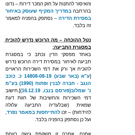
והאיסור להתנות על חוק המכר דירות – נדונו 
בהרחבה 
במדריך המקיף שעוסק באיחור 
במסירת הדירה
 – נסתפק בהפניה למאמר 
זה בלבד. 
נטל ההוכחה – מה הרוכש נדרש להוכיח 
במסגרת התביעה:
באחד מפסקי הדין נכתב כי במסגרת 
תביעה לאיחור במסירת דירה הרוכש נדרש 
להוכיח אך ורק את דמי השכירות הראויים 
[
ע"א (באר שבע) 14808-08-19 כ. כוכב 
הנגב - חברה לבנין ופתוח (1990) בע"מ 
נ' שמלוב(פורסם בנבו, 16.12.19
)].חישוב 
דמי השכירות והחשיבות של חוות דעת 
שמאית (שבלעדיה התביעה עלולה 
להידחות) – זכו 
להתייחסות במאמר נפרד
, 
ועל כן נסתפק בהפניה בלבד.
אמנם, אמרה זו משקפת גישה רווחת 