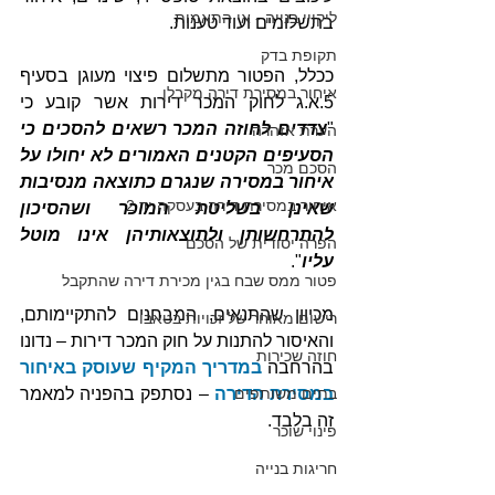
ליקויי בנייה - אי התאמות
בתשלומים ועוד טענות.
תקופת בדק
ככלל, הפטור מתשלום פיצוי מעוגן בסעיף 
איחור במסירת דירה מקבלן
5.א.ג לחוק המכר דירות אשר קובע כי 
"
צדדים לחוזה המכר רשאים להסכים כי 
הערת אזהרה
הסעיפים הקטנים האמורים לא יחולו על 
הסכם מכר
איחור במסירה שנגרם כתוצאה מנסיבות 
איחור במסירת דירה בעסקה יד 2
שאינן בשליטת המוכר ושהסיכון 
להתרחשותן ולתוצאותיהן אינו מוטל 
הפרה יסודית של הסכם
עליו
".
פטור ממס שבח בגין מכירת דירה שהתקבל
מכיוון שהתנאים, המבחנים להתקיימותם, 
רישום מאוחר של זכויות בטאבו
והאיסור להתנות על חוק המכר דירות – נדונו 
חוזה שכירות
בהרחבה 
במדריך המקיף שעוסק באיחור 
בתים משותפים
במסירת הדירה
 – נסתפק בהפניה למאמר 
זה בלבד. 
פינוי שוכר
חריגות בנייה