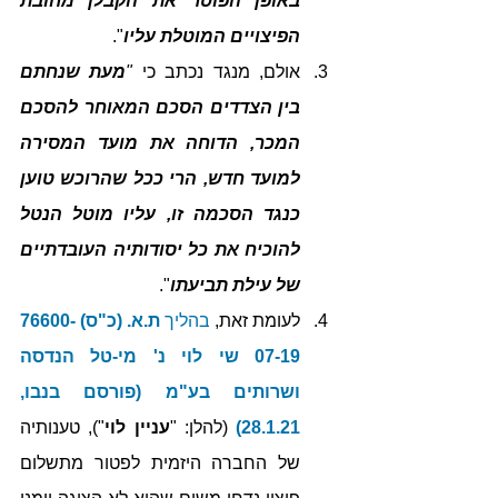
באופן הפוטר את הקבלן מחובת 
הפיצויים המוטלת עליו
". 
אולם, מנגד נכתב כי 
"
מעת שנחתם 
בין הצדדים הסכם המאוחר להסכם 
המכר, הדוחה את מועד המסירה 
למועד חדש, הרי ככל שהרוכש טוען 
כנגד הסכמה זו, עליו מוטל הנטל 
להוכיח את כל יסודותיה העובדתיים 
של עילת תביעתו
".
לעומת זאת, 
בהליך 
ת.א. (כ"ס) 76600-
07-19 שי לוי נ' מי-טל הנדסה 
ושרותים בע"מ (פורסם בנבו, 
28.1.21)
 (להלן: "
עניין לוי
"), טענותיה 
של החברה היזמית לפטור מתשלום 