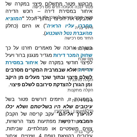
מבוקש פטור מתשלום פיצוי במקרה של 
פטור לנכה ולעולה חדש מס רכישה
איחור במסירת דירה – רוכש הדירה 
פטור ממס רכישה לצורכי ילד נכה
שמבקש את הפיצוי (מתוך הכלל 
"
המוציא 
מחברו עליו הראיה
") או היזם (כחלק 
היתר בניה
מהעברת נטל השכנוע
).
החזר מס רכישה
בשורה ארוכה של מאמרים חזרנו על כך 
תכנון ובניה
שחוק המכר דירות
 מגדיר מנגנון ברור ויעיל 
מס שבח
לפיצוי חודשי במקרה של 
איחור במסירת 
שימוש חורג
הדירה
. 
אלא שבמרבית המקרים מסרבים 
לשלם פיצוי ובתוך שכך מעלים מן היקב 
הקלה מתכנית
ומן הגורן להצדקת סירובם לשלם פיצוי
. 
הקלה מתקנות
במסגרת זו, היזמים דורשים פטור בשל
פיצול דירות
עיכובים שלא היו בשליטתם ושלא יכלו 
נדל&quot;ן - מקרקעין
להיערך אליהם"
 עקב קריסה של הקבלן 
פיצול צמודי קרקע
המבצע, דרישות מפתיעות מצד הרשויות, 
צווים משפטיים או מנהלתיים, שביתות, 
ליקויי בניה
עיכובים בהוצאת טופס 4, שינויים, איחור 