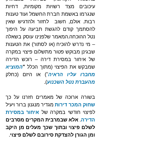
עיכובים מצד רשויות מקומיות, דחיות 
שנגרמו באשמת חברת החשמל ועוד טענות 
רבות. אולם, חשוב  לחזור ולהדגיש שאין 
להסתמך קודם להגשת תביעה על היפוך 
נטל ההוכחה.המאמר שלפנינו עוסק בשאלה 
– מי נדרש להוכיח (או לסתור) את הטענות 
שבגינן מבוקש פטור מתשלום פיצוי במקרה 
של איחור במסירת דירה – רוכש הדירה 
שמבקש את הפיצוי (מתוך הכלל 
"
המוציא 
מחברו עליו הראיה
") או היזם (כחלק 
מהעברת נטל השכנוע
).
בשורה ארוכה של מאמרים חזרנו על כך 
שחוק המכר דירות
 מגדיר מנגנון ברור ויעיל 
לפיצוי חודשי במקרה של 
איחור במסירת 
הדירה
. 
אלא שבמרבית המקרים מסרבים 
לשלם פיצוי ובתוך שכך מעלים מן היקב 
ומן הגורן להצדקת סירובם לשלם פיצוי
. 