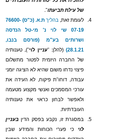
להוכיח את כל יסודותיה העובדתיים 
של עילת תביעתו
".
לעומת זאת, 
בהליך 
ת.א. (כ"ס) 76600-
07-19 שי לוי נ' מי-טל הנדסה 
ושרותים בע"מ (פורסם בנבו, 
28.1.21)
 (להלן: "
עניין לוי
"), טענותיה 
של החברה היזמית לפטור מתשלום 
פיצוי נדחו משום שהיא לא הציגה יומני 
עבודה, דוחו"ת פיקוח, לא העידה את 
עורכי המסמכים ואנשי מקצוע מטעמה 
ולאפשר לבחון כראוי את טענותיה 
העובדתיות.
במסגרת זו, נקבע בפסק הדין 
בעניין 
לוי
 כי פערי הכוחות והמידע שבין 