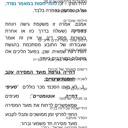
התנגדות לתמ&quot;א 38
להידחות) – זכו 
להתייחסות במאמר נפרד
, 
ועל כן נסתפק בהפניה בלבד.
הפרת חוזה שכירות
חילופי שוכרים
אמנם, אמרה זו משקפת גישה רווחת 
התנגדות
בפסיקה (שעולה בדרך כזו או אחרת 
בעשרות פסקי דין), אך אין זה אומר 
ניתוק שוכר משירותים חיוניים
שעבודתו של התובע מסתכמת בהגשת 
פרסום תכנית
חוות דעת שמאית. שכן, בפועל הליכים אלו 
מתגלים כמורכבים ביותר.
מדיניות ענישה בגין עבירות בנייה
רישום מאוחר של זכויות
דחייה גורפת מועד המסירה עקב 
לשכת רישום המקרקעין
הזמנת שינויים:
לא מעט הסכמי מכר כוללים  "
סעיפי 
עבירות בנייה
דחייה אוטומטיים
"; סעיפים 
צו מנהלי ושיפוטי
שמאפשרים לדחות את מועד המסירה 
התיישנות עבירות בניה
החוזי לפרקי זמן ממושכים ומבלי לקבוע 
הסדר מותנה
מועד מסירה חד משמעי וברור.
רשות מקרקעי ישראל - רמ"י