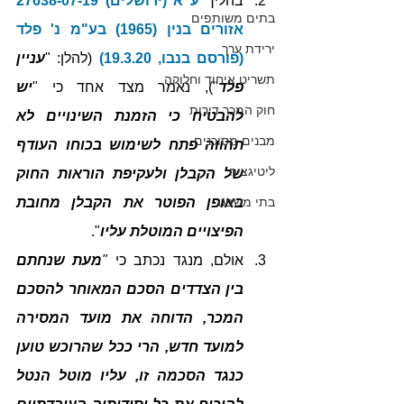
בהליך 
ע"א (ירושלים) 27638-07-19 
בתים משותפים
אזורים בנין (1965) בע"מ נ' פלד 
ירידת ערך
(פורסם בנבו, 19.3.20)
 (להלן: "
עניין 
תשריט איחוד וחלוקה
פלד
"), נאמר מצד אחד כי "
יש 
חוק המכר דירות
להבטיח כי הזמנת השינויים לא 
מבנים מסוכנים
תהווה פתח לשימוש בכוחו העודף 
ליטיגציה
של הקבלן ולעקיפת הוראות החוק 
בתי משפט
באופן הפוטר את הקבלן מחובת 
הפיצויים המוטלת עליו
". 
אולם, מנגד נכתב כי 
"
מעת שנחתם 
בין הצדדים הסכם המאוחר להסכם 
המכר, הדוחה את מועד המסירה 
למועד חדש, הרי ככל שהרוכש טוען 
כנגד הסכמה זו, עליו מוטל הנטל 