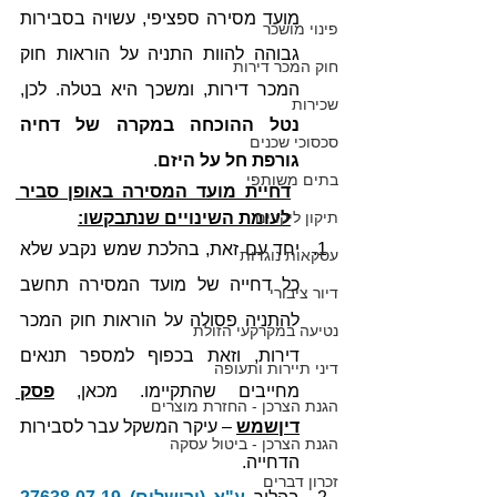
מועד מסירה ספציפי, עשויה בסבירות 
פינוי מושכר
גבוהה להוות התניה על הוראות חוק 
חוק המכר דירות
המכר דירות, ומשכך היא בטלה. לכן, 
שכירות
נטל ההוכחה במקרה של דחיה 
סכסוכי שכנים
גורפת חל על היזם
.
בתים משותפי
דחיית מועד המסירה באופן סביר 
תיקון ליקויים
לעומת השינויים שנתבקשו:
יחד עם זאת, בהלכת שמש נקבע שלא 
עסקאות נוגדות
כל דחייה של מועד המסירה תחשב 
דיור ציבורי
להתניה פסולה על הוראות חוק המכר 
נטיעה במקרקעי הזולת
דירות, וזאת בכפוף למספר תנאים 
דיני תיירות ותעופה
מחייבים שהתקיימו. מכאן, 
פסק 
הגנת הצרכן - החזרת מוצרים
דיןשמש
 – עיקר המשקל עבר לסבירות 
הגנת הצרכן - ביטול עסקה
הדחייה. 
זכרון דברים