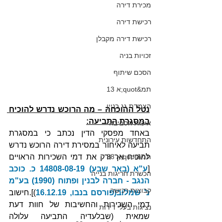
מכירת דירה
רכישת דירה
רכישת דירה מקבלן
זכויות בניה
הסכם שיתוף
תמ&quot;א 13
הצמדת גג בניין
נטל ההוכחה – מה הרוכש נדרש להוכיח 
במסגרת התביעה:
איכות הסביבה
באחד מפסקי הדין נכתב כי במסגרת 
התחדשות עירונית
תביעה לאיחור במסירת דירה הרוכש נדרש 
תמ&quot;א 38
להוכיח אך ורק את דמי השכירות הראויים 
[
ע"א (באר שבע) 14808-08-19 כ. כוכב 
הכשרת חריגות בנייה
הנגב - חברה לבנין ופתוח (1990) בע"מ 
קבוצות רכישה
נ' שמלוב(פורסם בנבו, 16.12.19
)].חישוב 
דמי השכירות והחשיבות של חוות דעת 
נציגות בעלי דירות
שמאית (שבלעדיה התביעה עלולה 