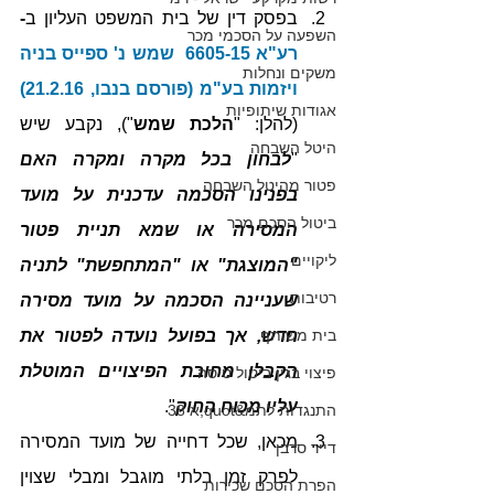
בפסק דין של בית המשפט העליון ב
- 
השפעה על הסכמי מכר
רע"א 6605-15  שמש נ' ספייס בניה 
משקים ונחלות
ויזמות בע"מ (פורסם בנבו, 21.2.16)
אגודות שיתופיות
(להלן: "
הלכת שמש
"), נקבע שיש 
היטל השבחה
"
לבחון בכל מקרה ומקרה האם 
פטור מהיטל השבחה
בפנינו הסכמה עדכנית על מועד 
ביטול הסכם מכר
המסירה או שמא תניית פטור 
ליקויים
"המוצגת" או "המתחפשת" לתניה 
רטיבות
שעניינה הסכמה על מועד מסירה 
בית משותף
חדש, אך בפועל נועדה לפטור את 
הקבלן מחובת הפיצויים המוטלת 
פיצוי בגין ביטול טיסה
עליו מכוח החוק
".
התנגדות לתמ&quot;א 38
מכאן, שכל דחייה של מועד המסירה 
דייר סרבן
לפרק זמן בלתי מוגבל ומבלי שצוין 
הפרת הסכם שכירות