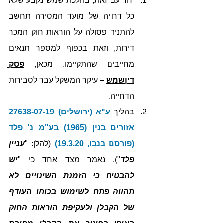
יחד עם זאת, בהלכת שמש נקבע שלא 
כל דחייה של מועד המסירה תחשב 
להתניה פסולה על הוראות חוק המכר 
דירות, וזאת בכפוף למספר תנאים 
מחייבים שהתקיימו. מכאן, 
פסק 
דיןשמש
 – עיקר המשקל עבר לסבירות 
הדחייה. 
בהליך 
ע"א (ירושלים) 27638-07-19 
אזורים בנין (1965) בע"מ נ' פלד 
(פורסם בנבו, 19.3.20)
 (להלן: "
עניין 
פלד
"), נאמר מצד אחד כי "
יש 
להבטיח כי הזמנת השינויים לא 
תהווה פתח לשימוש בכוחו העודף 
של הקבלן ולעקיפת הוראות החוק 