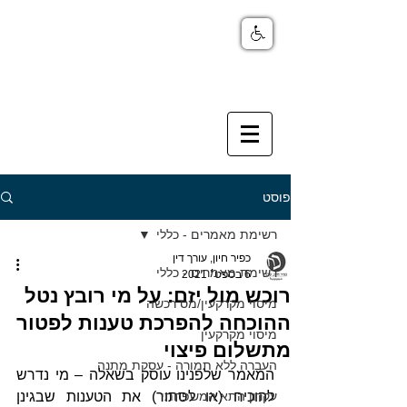
פוסט
רשימת מאמרים - כללי
כפיר חיון, עורך דין
רשימת מאמרים - כללי
6 בספט׳ 2021
רוכש מול יזם: על מי רובץ נטל
מיסוי מקרקעין/מס רכשה
ההוכחה להפרכת טענות לפטור
מיסוי מקרקעין
מתשלום פיצוי
העברה ללא תמורה - עסקת מתנה
המאמר שלפנינו עוסק בשאלה – מי נדרש 
עקרון התא המשפחתי
להוכיח (או לסתור) את הטענות שבגינן 