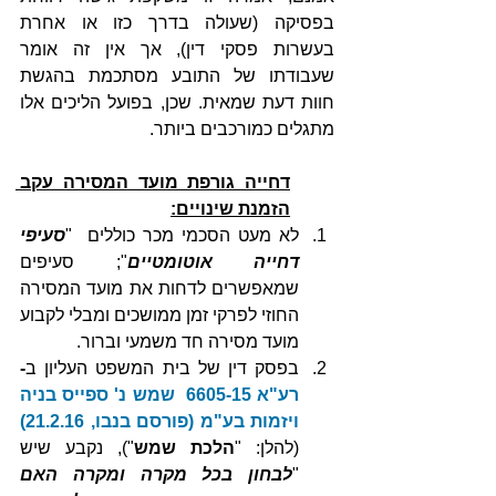
בפסיקה (שעולה בדרך כזו או אחרת 
בעשרות פסקי דין), אך אין זה אומר 
שעבודתו של התובע מסתכמת בהגשת 
חוות דעת שמאית. שכן, בפועל הליכים אלו 
מתגלים כמורכבים ביותר.
דחייה גורפת מועד המסירה עקב 
הזמנת שינויים:
לא מעט הסכמי מכר כוללים  "
סעיפי 
דחייה אוטומטיים
"; סעיפים 
שמאפשרים לדחות את מועד המסירה 
החוזי לפרקי זמן ממושכים ומבלי לקבוע 
מועד מסירה חד משמעי וברור.
בפסק דין של בית המשפט העליון ב
- 
רע"א 6605-15  שמש נ' ספייס בניה 
ויזמות בע"מ (פורסם בנבו, 21.2.16)
(להלן: "
הלכת שמש
"), נקבע שיש 
"
לבחון בכל מקרה ומקרה האם 