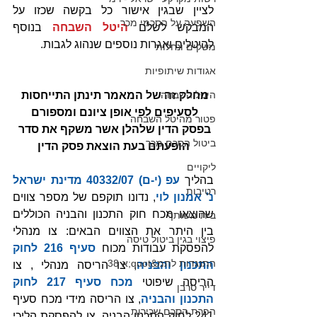
לציין שבגין אישור כל בקשה שכזו על 
השפעה על הסכמי מכר
המבקש לשלם 
היטל השבחה
 בנוסף 
להיטלים ואגרות נוספים שנהוג לגבות.
משקים ונחלות
אגודות שיתופיות
מחלק זה של המאמר תינתן התייחסות 
היטל השבחה
לסעיפים לפי אופן ציונם ומספורם 
פטור מהיטל השבחה
בפסק הדין שלהלן אשר משקף את סדר 
ביטול הסכם מכר
הופעתם בעת הוצאת פסק הדין
ליקויים
בהליך 
עפ (י-ם) 40332/07 מדינת ישראל 
רטיבות
נ' אמנון לוי
, נדונו תוקפם של מספר צווים 
שהוצאו מכח חוק התכנון והבניה הכוללים 
בית משותף
בין היתר את הצווים הבאים: צו מנהלי 
פיצוי בגין ביטול טיסה
להפסקת עבודות מכוח 
סעיף 216 לחוק 
התנגדות לתמ&quot;א 38
התכנון והבניה
, צו הריסה מנהלי , צו 
הריסה שיפוטי 
מכח סעיף 217 לחוק 
דייר סרבן
התכנון והבניה
, צו הריסה מידי מכח סעיף 
הפרת הסכם שכירות
241 לחוק התכנון הבניה, צו להפסקת הליכי 