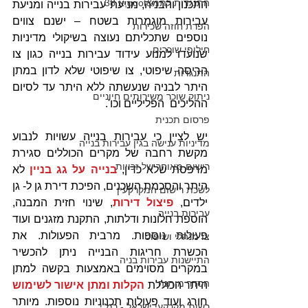
התנגדות לתמ&quot;א 38
התכנון והבניה, מניעת עבירות בנייה ומניעת 
עבירות מוגמרות בשטח – ישנם צווים 
הפרת חוזה שכירות
נוספים שתכליתם נעוצה בשיקולי מדיניות 
חילופי שוכרים
שנועדו למנוע עידוד עבירות בנייה כגון צו 
הריסה שיפוטי, צו שיפוטי שלא לדון במתן 
התנגדות
היתר לבניה שנעשתה ללא היתר עד לסיום 
ניתוק שוכר משירותים חיוניים
ההליכים  הפליליים וכו'.
פרסום תכנית
יש לציין כי עבירות בנייה עשויות לנבוע 
מדיניות ענישה בגין עבירות בנייה
מקשת רחבה של מקרים הכוללים סגירת 
רישום מאוחר של זכויות
מרפסת שלא כדין, 
בנייה על גג בניין 
לא 
היתר והסכמת השכנים, הפיכת דירת גן ל- גן 
לשכת רישום המקרקעין
ילדים, 
פיצול דירות
, שינוי חזית המבנה, 
עבירות בנייה
הוספת חלונות ודלתות, התקנת מזגנים ועוד 
פעולות נוספות. מרבית הפעולות. את 
צו מנהלי ושיפוטי
הכשרת חריגות הבנייה ניתן להכשיר 
התיישנות עבירות בניה
במקרים מסוימים באמצעות בקשה למתן 
הסדר מותנה
היתר הכוללת 
הקלות ומתן אישור לשימוש 
חורג ועוד פעולות תכנוניות נוספות. מיותר 
רשות מקרקעי ישראל - רמ"י