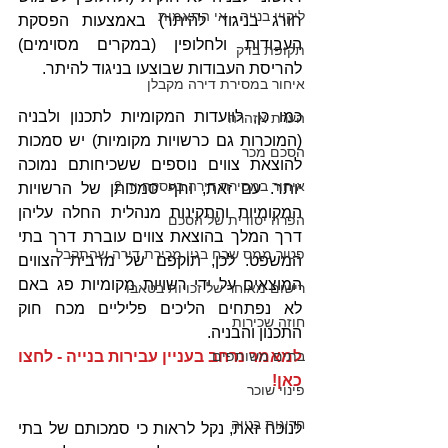
ליקויי בנייה - אי התאמות
חורג בניגוד להיתר) באמצעות הפסקת 
העבודות ולחלופין (במקרים מסוימים) 
תקופת בדק
להריסת העבודות שבוצעו בניגוד להיתר.
איחור במסירת דירה מקבלן
כמו כן, לוועדות המקומיות לתכנון ולבניה 
הערת אזהרה
(המוכרות גם כרשויות מקומיות) יש סמכות 
הסכם מכר
להוצאת צווים נוספים ששכיחותם נמוכה 
איחור במסירת דירה בעסקה יד 2
יותר. עם זאת, וחף סמכותן של הרשויות 
המקומיות והתקינות מנהלית החלה עליהן 
הפרה יסודית של הסכם
דרך המלך בהוצאת צווים עוברת דרך בתי 
פטור ממס שבח בגין מכירת דירה שהתקבל
המשפט. לכן, תוקפם של מרבית הצווים 
המוצאים על ידי רשויות מקומיות פג באם 
רישום מאוחר של זכויות בטאבו
לא נפתחים הליכים פליליים מכח חוק 
חוזה שכירות
התכנון והבניה.
בתים משותפים
למאמר נרחב בעניין עבירות בנייה - לחצו 
כאן!
פינוי שוכר
חריגות בנייה
לנוכח זאת, נקל לראות כי סמכותם של בתי 