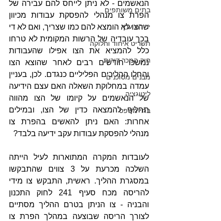
הנאשמים - לא ניתן לייחס להם עבירה של 
בתים משותפים
הפרת צו מנהלי להפסקת עבודות מכיוון 
שהצו לא הומצא להם כמו שצריך, ואם לא די 
ירידת ערך
בכך עובדיה של הרשות המקומית לא טרחו 
תשריט איחוד וחלוקה
כלל להמציא את הצו אפילו שהעבודות 
חוק המכר דירות
נמשכו חודשים רבים לאחר שהוצא הצו 
והחלו ההליכים הפליליים כנגדם. לכן, בעניין 
מבנים מסוכנים
עמדה במחלוקת השאלה האם עצם הידיעה 
ליטיגציה
של הנאשמים על קיומו של הצו מהווה 
תחליף להמצאה כדין של הצו, ובמילים 
בתי משפט
אחרות: האם ניתן להאשים בהפרת צו 
מנהלי להפסקת עבודות עקב ידיעה בלבד?
לעובדות המקרה המתוארות לעיל הייתה 
השלכה מכרעת על 3 צווים שהתבקשו 
במסגרת ההליך. ראשית, התבקש צו מידי 
להריסה מכח סעיף 241 לחוק התכנון 
והבניה - צו הניתן בטרם ההליך מסתיים 
לצורך הריסה שבוצעה במהלך הפרת צו 