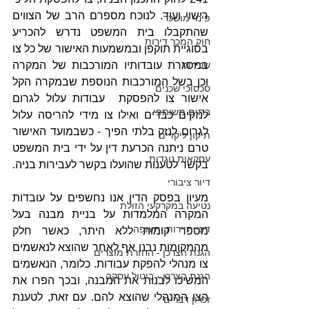
רישוי ועוד. לנוכח מספרם הרב של הצווים 
פינוי מושכר
שהתקבלו בית המשפט נדרש להכריע 
חוק המכר דירות
בסוגיית תוקפן ובמשמעות האישור של כל צו 
במסגרת עובדותיו המורכבות של המקרה 
שכירות
וכן בשל המורכבות הנוספת שבמקרה הקל 
סכסוכי שכנים
אישור צו להפסקת  עבודות עלול לגרום 
בתים משותפי
לנזקים כבדים ואילו צו מידי להריסה עלול 
לגרום לנזק בלתי הפיך - כשבמועד האישור 
תיקון ליקויים
טרם ניתנה הכרעת דין על ידי בית המשפט 
עסקאות נוגדות
בקשר לטענות שהועלו בקשר לעבירות בניה. 
דיור ציבורי
מעיון בפסק הדין אנו נחשפים על עובדות 
נטיעה במקרקעי הזולת
המקרה המלמדות על בניית מבנה בעל 
דיני תיירות ותעופה
מספר קומות ללא היתר, כאשר חלק 
מהמקומות נבנו אף לאחר שהוצא לנאשמים 
הגנת הצרכן - החזרת מוצרים
צו מנהלי להפקת עבודות. כלומר, הנאשמים 
הגנת הצרכן - ביטול עסקה
המשיכו לבנות את המבנה, ובכך הפרו את 
הצו המנהלי שהוצא להם. עם זאת, לטענת 
זכרון דברים