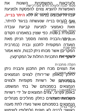
ולערכאות המשפטיות השונות את 
פטור לנכה ולעולה חדש מס רכישה
האפשרות להוציא צווים להפסקת ולמניעת 
פטור ממס רכישה לצורכי ילד נכה
עבודות שבוצעו בניגוד או ללא 
היתר בנייה
, 
ואף להרוס בנייה שנעשתה בניגוד להיתר, 
היתר בניה
וזאת כאמצעי למניעת קביעת עובדה 
החזר מס רכישה
מוגמרת בשטח. כפי שצוין במאמרנו הקודם 
– היתר הבניה מהווה מסמך הניתן מאת 
תכנון ובניה
הוועדה המקומית לתכנון ובניה (במרבית 
מס שבח
המקרים) אשר מכוחו ניתן לבנות, והוא אמור 
שימוש חורג
לשקף את התכניות החלות על המקרקעין.
הקלה מתכנית
את הצווים מכח חוק התכנון והבניה ניתן 
הקלה מתקנות
לחלק (באופן שרירותי) לצווים הנמצאים 
בסמכותם של רשויות מקומיות ולצווים 
פיצול דירות
הנמצאים בסמכותם של בתי המשפט. 
נדל&quot;ן - מקרקעין
באופן עקרוני, צווים המוצאים על ידי רשויות 
פיצול צמודי קרקע
מקומיות מוגדרים כחלק מהליכים מנהליים 
הנמצאים בסמכותם ואשר נועדו לתת מענה 
ליקויי בניה
ראשוני לבניה לא חוקית (ולחלופין לשימוש 