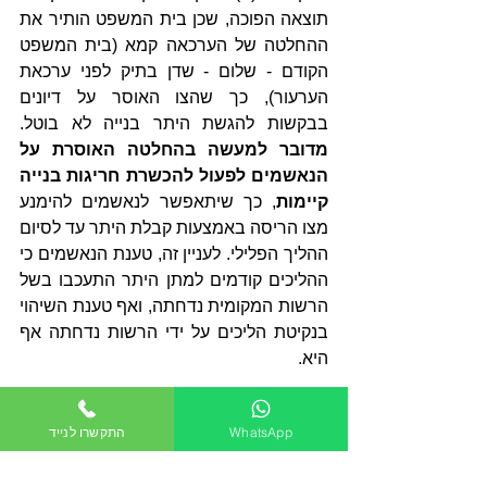
תוצאה הפוכה, שכן בית המשפט הותיר את 
ההחלטה של הערכאה קמא (בית המשפט 
הקודם - שלום - שדן בתיק לפני ערכאת 
הערעור), כך שהצו האוסר על דיונים 
בבקשות להגשת היתר בנייה לא בוטל. 
מדובר למעשה בהחלטה האוסרת על 
הנאשמים לפעול להכשרת חריגות בנייה 
קיימות
, כך שיתאפשר לנאשמים להימנע 
מצו הריסה באמצעות קבלת היתר עד לסיום 
ההליך הפלילי. לעניין זה, טענת הנאשמים כי 
ההליכים קודמים למתן היתר התעכבו בשל 
הרשות המקומית נדחתה, ואף טענת השיהוי 
בנקיטת הליכים על ידי הרשות נדחתה אף 
היא. 
הנימוקים שתמכו במתן צו האוסר על 
WhatsApp
התקשרו לנייד
הכשרת חריגות בנייה נסבו סביב מנעד 
רחב של שיקולים, לרבות: מניעת מתן 