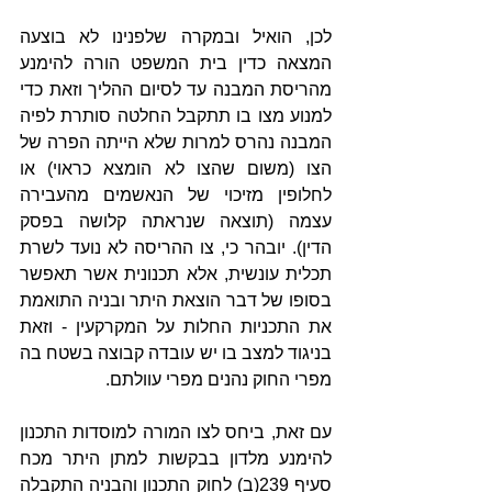
לכן, הואיל ובמקרה שלפנינו לא בוצעה 
המצאה כדין בית המשפט הורה להימנע 
מהריסת המבנה עד לסיום ההליך וזאת כדי 
למנוע מצו בו תתקבל החלטה סותרת לפיה 
המבנה נהרס למרות שלא הייתה הפרה של 
הצו (משום שהצו לא הומצא כראוי) או 
לחלופין מזיכוי של הנאשמים מהעבירה 
עצמה (תוצאה שנראתה קלושה בפסק 
הדין). יובהר כי, צו ההריסה לא נועד לשרת 
תכלית עונשית, אלא תכנונית אשר תאפשר 
בסופו של דבר הוצאת היתר ובניה התואמת 
את התכניות החלות על המקרקעין - וזאת 
בניגוד למצב בו יש עובדה קבוצה בשטח בה 
מפרי החוק נהנים מפרי עוולתם.
עם זאת, ביחס לצו המורה למוסדות התכנון 
להימנע מלדון בבקשות למתן היתר מכח 
סעיף 239(ב) לחוק התכנון והבניה התקבלה 