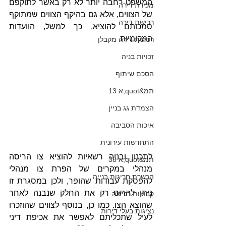
המשפט רחבה יותר לא רק באשר לתוקפם 
מכירת דירה
של הצווים, אלא גם בהיקף הצווים שמתוקף 
רכישת דירה
סמכותם להוציא. כך למשל, הוועדות 
המקומיות
רכישת דירה מקבלן
זכויות בניה
הסכם שיתוף
תמ&quot;א 13
הצמדת גג בניין
איכות הסביבה
התחדשות עירונית
לתכנון ובניה רשאיות להוציא צו הריסה 
תמ&quot;א 38
מנהלי במקרים של הפרת צו מנהלי 
הכשרת חריגות בנייה
להפסקת עבודות שהופר, ולכן במסגרת זו 
ניתן להרוס רק את החלק שנבנה לאחר 
קבוצות רכישה
שהוצא הצו. כמו כן, בנוסף לצווים שהוזכרו 
נציגות בעלי דירות
לעיל שתכליתם לאפשר את אכיפת דיני 